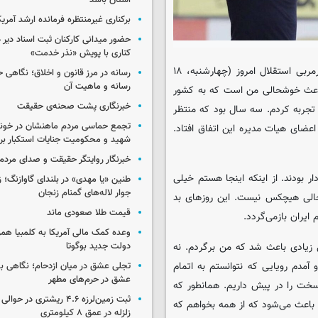
استان باشد
برکناری غیرمنتظره فرمانده ارشد آمریکا
حضور میدانی کارکنان ثبت اسناد دیر 
کناری با پویش «نذر خدمت»
، مراسم معارفه ریکاردو ساپینتو، سرمربی استقلال امروز (چهارشنبه، ۱۸
رسانه در مرز قانون و اخلاق؛ نگاهی 
رسانه و ماهیت آن
 باعث خوشحالی من است که به کشور
خبرنگاری پشت صحنه‌ی حقیقت
ا تجربه کردم. سه سال بود که منتظر
تجمع حماسی مردم ماهنشان در خون
عضای هیات مدیره این اتفاق افتاد.
شهید و محکومیت جنایات استکبار برگ
خبرنگار روایتگر حقیقت و صدای مردم
ار بودند. از اینکه اینجا هستم خیلی
طنین «یا مهدی» در بلندای گاوازنگ؛ ز
جوار لاله‌های گمنام زنجان
الی هیچکس نیست. این روزهای بد
قیمت طلا صعودی ماند
یران بازمی‌گردد.
وعده کمک مالی آمریکا به کلمبیا همزما
 زیادی باعث شد که من برگردم. نه
دولت جدید بوگوتا
دم رویایی که نتوانستم به اتمام
تجلی عشق در میان ازدحام؛ نگاهی ب
عشق در حرم‌های مطهر
 سخت را در پیش داریم. همانطور که
ثبت زمین‌لرزه ۴.۶ ریشتری در
د باعث می‌شود که از همه بخواهم که
زلزله در عمق ۸ کیلومتری