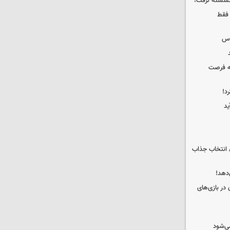
 نشسته نرفت!
 فقط
وس
که فرصت
د!
ید
 انتخاب جذاب
دهد!
 در بازی‌های
ی‌شود