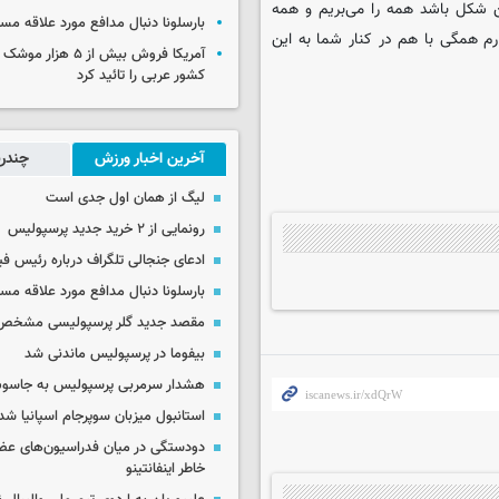
ن شکل باشد همه را می‌بریم و همه
بارسلونا دنبال مدافع مورد علاقه مس
ارم همگی با هم در کنار شما به این
آمریکا فروش بیش از ۵ 
کشور عربی را تائید کرد
آخرین اخبار ورزش
چندرس
لیگ از همان اول جدی است
رونمایی از ۲ خرید جدید پرسپولیس
ادعای جنجالی تلگراف درباره رئیس فی
بارسلونا دنبال مدافع مورد علاقه مس
مقصد جدید گلر پرسپولیسی مشخص
بیفوما در پرسپولیس ماندنی شد
هشدار سرمربی پرسپولیس به جاسو
استانبول میزبان سوپرجام اسپانیا شد
دودستگی در میان فدراسیون‌های عضو
خاطر اینفانتینو