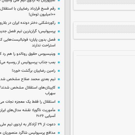
علیپوریان به اردوی تیم ملی والیبال
رقم فسخ قرارداد رضاییان با استقلال
۱۰۰میلیون تومان!
رکوردشکنی دختر دونده ایران در بلار
پرسپولیس؛ گران‌ترین تیم فصل جدید
فصل بدون پایان؛ فوتبالیست‌هایی 
استراحت ندارند
وینیسیوس حقوق رونالدو را هم رد کر
بمب جذاب پرسپولیس از روسیه می‌آ
رامین رضاییان برگشت خورد!
تیم بعدی محمد صلاح مشخص شد
کاپیتان‌های استقلال مشخص شدند/
سهراب
استقلال را فقط یک معجزه نجات می‌
مأموریت ناگویا؛ نقشه مدال‌های ایران
آسیایی ۲۰۲۶
دعوت از ۲۹ آزادکار به اردوی تیم ملی
مدافع پرسپولیس شاگرد منصوریان م