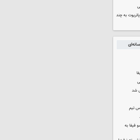
ی
هزار موشک پاتریوت به چند
انه‌ای
فا
ی
 شد
س تیم
 فیفا به