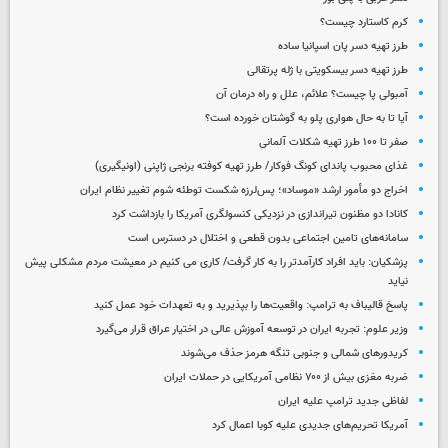
کرم کاستارد چیست؟
طرز تهیه دسر پان اسپانیا ساده
طرز تهیه دسر بیسکویتی با ژله پرتقالی
آمبولی پا چیست؟ علائم، علل و راه درمان آن
آیا تا به حال هواری پلو به گوشتان خورده است؟
صفر تا ۱۰۰ طرز تهیه شکلات آلمانی
غذای محبوب پاندای کونگ فوکار/ طرز تهیه کوفته برنجی ژاپنی (اونیگیری)
اخراج دو مأمور ارشد «موساد»؛ پس‌لرزه شکست توطئه شوم تغییر نظام ایران
کانادا دو مظنون تیراندازی در نزدیکی کنسولگری آمریکا را بازداشت کرد
سامانه‌های تامین اجتماعی بدون قطعی و اختلال در دسترس است
پزشکیان: باید افراد کارآمدتر را به کار گرفت/ کاری می کنیم در معیشت مردم مشکلی پیش
نیاید
پاسخ قالیباف به ترامپ: واقعیت‌ها را بپذیرید و به تعهدات خود عمل کنید
وزیر علوم: تجربه ایران در توسعه آموزش عالی در اختیار عراق قرار می‌گیرد
کریدورهای شمالی و جنوبی تنگه هرمز حذف می‌شوند
ضربه مغزی بیش از ۷۰۰ نظامی آمریکایی در حملات ایران
لفاظی جدید ترامپ علیه ایران
آمریکا تحریم‌های جدیدی علیه کوبا اعمال کرد