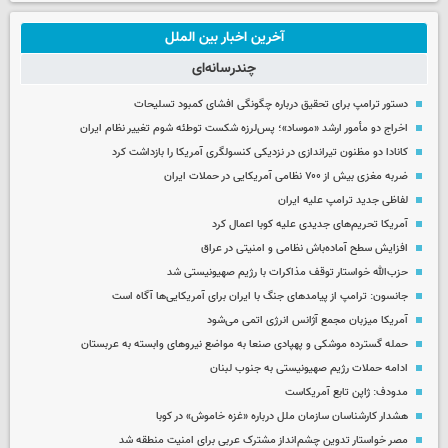
آخرین اخبار بین الملل
چندرسانه‌ای
دستور ترامپ برای تحقیق درباره چگونگی افشای کمبود تسلیحات
اخراج دو مأمور ارشد «موساد»؛ پس‌لرزه شکست توطئه شوم تغییر نظام ایران
کانادا دو مظنون تیراندازی در نزدیکی کنسولگری آمریکا را بازداشت کرد
ضربه مغزی بیش از ۷۰۰ نظامی آمریکایی در حملات ایران
لفاظی جدید ترامپ علیه ایران
آمریکا تحریم‌های جدیدی علیه کوبا اعمال کرد
افزایش سطح آماده‌باش نظامی و امنیتی در عراق
حزب‌الله خواستار توقف مذاکرات با رژیم صهیونیستی شد
جانسون: ترامپ از پیامدهای جنگ با ایران برای آمریکایی‌ها آگاه است
آمریکا میزبان مجمع آژانس انرژی اتمی می‌شود
حمله گسترده موشکی و پهپادی صنعا به مواضع نیروهای وابسته به عربستان
ادامه حملات رژیم صهیونیستی به جنوب لبنان
مدودف: ژاپن تابع آمریکاست
هشدار کارشناسان سازمان ملل درباره «غزه‌ خاموش» در کوبا
مصر خواستار تدوین چشم‌انداز مشترک عربی برای امنیت منطقه شد