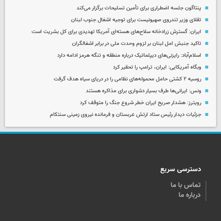
پنتاگون جلسه اضطراری برای تأمین تسلیحات برگزار می‌کند
تقلای وزیر تندروی صهیونیست برای توجیه اشغال جنوب لبنان
ایران: گسترش زرادخانه سلاح‌های هسته‌ای آمریکا تهدیدی برای کل بشریت است
تاکید جنبش امل لبنان بر لزوم وحدت ملی در برابر اشغالگران
اسلام‌آباد: رایزنی‌های دیپلماتیک درباره منطقه و تنگه هرمز ادامه دارد
وبگاه آمریکایی: ایران، ترامپ را تحقیر کرد
روسیه ۲ کشتی حامل محموله‌های نظامی را در دریای سیاه هدف گرفت
ونس: ایرانی‌ها طرف بسیار دشواری برای مذاکره هستند
رویترز: هشدار صریح ایران خطر شروع جنگ را متوقف کرد
جزئیات دیدار رئیس ستاد ارتش عربستان و فرمانده نیروی زمینی سنتکام
دسترسی سریع
تماس با ما
درباره ما