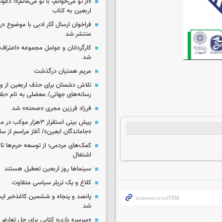
«از تو می‌خوانم، با تو می‌مانم»؛ دعو
اربعین به کتاب
فراخوان ارسال آثار ادبی با موضوع «
منتشر شد
کارگردانان و عوامل مجموعه «اعتراف 
شد
مریم همتیان درگذشت
تلاش دشمنان برای حذف اربعین از وی
رسانه‌های جهانی/ معضلی به نام «بلا
فرزاد فرزین مجری «صحنه» شد
پیش بینی استقرار ۳هزار مو
«جاماندگان ابعین»/ آغاز مراسم از ساعت ۶
کمک‌های مردمی؛ از توسعه حرم‌ها تا 
اشتغال
سینماها روز اربعین تعطیل هستند
کلاغ و یک تریلر سیاسی متفاوت
پانصد و پنجاه و ششمین کاغذخبر ایس
شد
«سرسره بازی» کتابی برای حل تعارض 