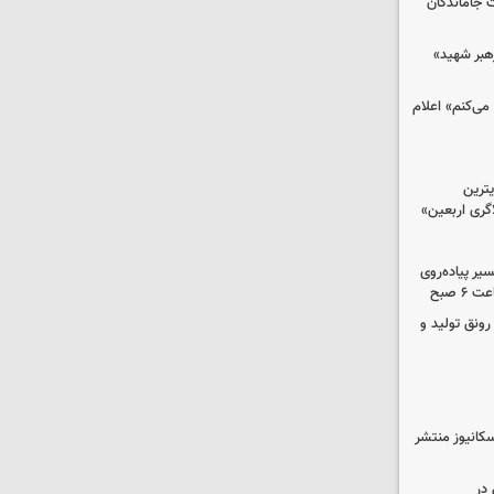
ت جاماندگان
رهبر شهید»
می‌کنم» اعلام
ترین
گری اربعین»
کب در مسیر پیاده‌روی
 صبح
رونق تولید و
کانیوز منتشر
در