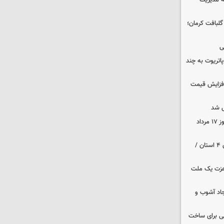
ه مدیریت
 حوالی گلبافت کرمان؛
ی
هزار موشک پاتریوت به چند
افزایش قیمت
 شد
قیمت زمان بازگشایی طلا و سکه امروز ۱۷ مرداد
هواشناسی ایران | هشدار نارنجی برای ۴ استان /
 عزت یک ملت
جاد آشوب و
ایی برای ساخت