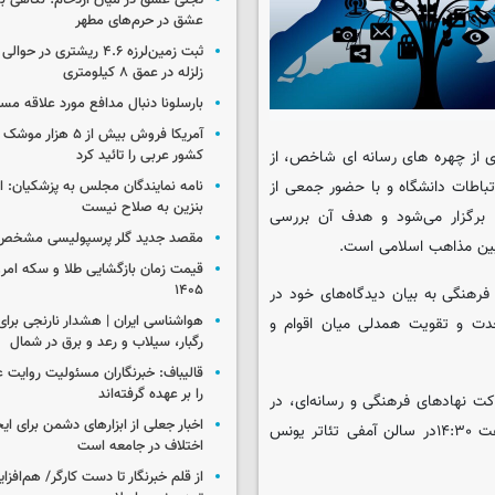
تجلی عشق در میان ازدحام؛ نگاهی ب
عشق در حرم‌های مطهر
ثبت زمین‌لرزه ۴.۶ ریشتری در
زلزله در عمق ۸ کیلومتری
بارسلونا دنبال مدافع مورد علاقه مس
آمریکا فروش بیش از ۵ 
ی از چهره های رسانه ای شاخص، از
کشور عربی را تائید کرد
تباطات دانشگاه و با حضور جمعی از
نامه نمایندگان مجلس به پزشکیان: 
بنزین به صلاح نیست
ا برگزار می‌شود و هدف آن بررسی
مقصد جدید گلر پرسپولیسی مشخص
بین مذاهب اسلامی است.
۱۴۰۵
فرهنگی به بیان دیدگاه‌های خود در
دت و تقویت همدلی میان اقوام و
رگبار، سیلاب و رعد و برق در شمال
قالیباف: خبرنگاران مسئولیت روایت
را بر عهده گرفته‌اند
ت نهادهای فرهنگی و رسانه‌ای، در
اخبار جعلی از ابزارهای دشمن برای ای
راستای گرامی‌داشت هفته وحدت روز دوشنبه ۱۷ شهریور ۱۴۰۴ – ساعت ۱۴:۳۰در سالن آمفی تئاتر یونس
اختلاف در جامعه است
از قلم خبرنگار تا دست کارگر/ هم‌افز