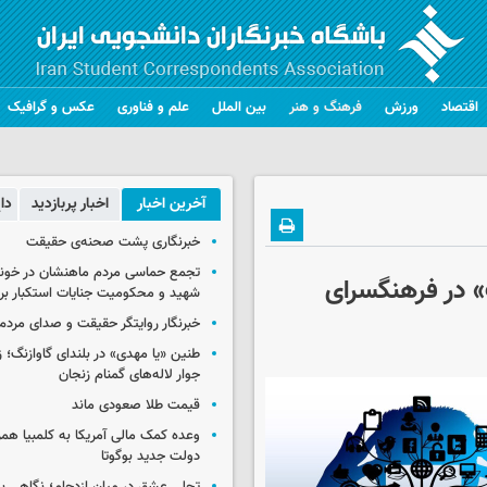
اقتصاد
ورزش
فرهنگ و هنر
بین الملل
علم و فناوری
عکس و گرافیک
آخرین اخبار
اخبار پربازدید
دا
خبرنگاری پشت صحنه‌ی حقیقت
تجمع حماسی مردم ماهنشان در خون
» در فرهنگسرای
شهید و محکومیت جنایات استکبار برگ
خبرنگار روایتگر حقیقت و صدای مردم
طنین «یا مهدی» در بلندای گاوازنگ؛ ز
جوار لاله‌های گمنام زنجان
قیمت طلا صعودی ماند
وعده کمک مالی آمریکا به کلمبیا همزما
دولت جدید بوگوتا