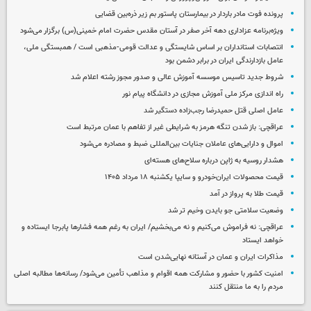
پرونده فوت مادر باردار در بیمارستان پاستور بم زیر ذره‌بین قضایی
ویژه‌برنامه عزاداری دهه آخر صفر در آستان مقدس حضرت امام خمینی(س) برگزار می‌شود
انتصابات استانداران بر اساس شایستگی و عدالت قومی-مذهبی است / همبستگی ملی،
عامل بازدارندگی ایران در برابر دشمن بود
شروط جدید تاسیس موسسه آموزش عالی و صدور مجوز رشته اعلام شد
راه اندازی مرکز ملی آموزش مجازی در دانشگاه پیام نور
عامل اصلی قتل حمیدرضا رجب‌زاده دستگیر شد
عراقچی: باز شدن تنگه هرمز به شرایطی غیر از تفاهم با عمان مرتبط است
اموال و دارایی‌های عاملان جنایات بین‌المللی ضبط و مصادره می‌شود
هشدار روسیه به ژاپن درباره سلاح‌های هسته‌ای
قیمت محصولات ایران‌خودرو و سایپا یکشنبه ۱۸ مرداد ۱۴۰۵
قیمت طلا به پرواز در آمد
وضعیت سلامتی جو بایدن وخیم تر شد
عراقچی: نه فراموش می‌کنیم و نه می‌بخشیم/ ایران به رغم همه فشارها پابرجا ایستاده و
خواهد ایستاد
مذاکرات ایران و عمان در آستانه نهایی‌شدن است
امنیت کشور با حضور و مشارکت همه اقوام و مذاهب تأمین می‌شود/ رسانه‌ها مطالبه اصلی
مردم را به ما منتقل کنند