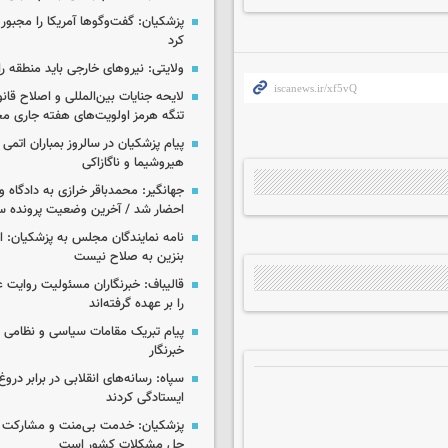
پزشکیان: گفت‌وگوها آمریکا را مجبور
کرد
ولایتی: نیروهای خارجی باید منطقه را
لایحه جنایات بین‌المللی و اصلاح قان
تنگه هرمز اولویت‌های هفته جاری 
پیام پزشکیان در سالروز بمباران اتمی 
هیروشیما و ناگازاکی
جهانگیر: محمدباقر خرازی به دادگاه و
احضار شد / آخرین وضعیت پرونده سا
نامه نمایندگان مجلس به پزشکیان: 
بنزین به صلاح نیست
قالیباف: خبرنگاران مسئولیت روایت
را بر عهده گرفته‌اند
پیام تبریک مقامات سیاسی و نظامی 
خبرنگار
سپاه: رسانه‌های انقلابی در برابر درو
ایستادگی کردند
پزشکیان: خدمت بی‌منت و مشارکت م
حل مشکلات کشور است