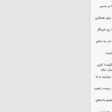
ا در مسیر
برای همکاری
وز خبرنگار
عت آب به ذخایر
شکست
 گرفت/ کاری
ش نیاید
بپذیرید و به
 درست راهبرد
ت اطلاعات: ۲۱ عامل موساد و ۴ عضو باندهای