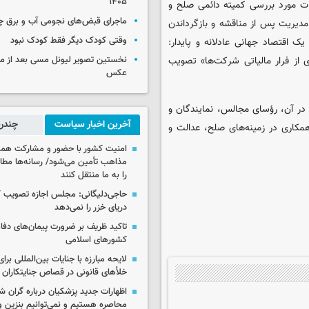
۱۴۰۵
ت مورد بررسی کمیته دائمی صلح و
ماجرای قبض‌های نجومی آب و برق 
 مدیریت پس از مناقشه و بازگرداندن
وقتی کودک دیگر فقط کودک نبود
یک اقتصاد جهانی عادلانه و پایدار:
نخستین تصویر لیونل مسی بعد از مر
ی از فرار مالیاتی شرکت‌ها» تصویب
عکس
در آن، رؤسای مجالس، نمایندگان و
آخرین اخبار سیاست
چندرس
همکاری در زمینه‌های صلح، عدالت و
امنیت کشور با حضور و مشارکت همه 
مذاهب تأمین می‌شود/ رسانه‌ها مطا
را به ما منتقل کنند
حاجی‌دلیگانی: مجلس اجازه تصویب ک
دریای خزر را نمی‌دهد
تاکید ظریف بر ضرورت پیمان‌های دفاع
کشورهای اسلامی
لایحه مبارزه با جنایات بین‌المللی برای
خلأهای قانونی در قصاص جنایتکاران
اظهارات جدید پزشکیان درباره گران ش
محاصره هستیم و نمی‌توانیم بنزین وا