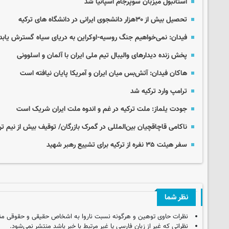
استانبول میزبان سوپرجام اسپانیا شد
تحصیل بیش از ۳۰هزار دانشجوی ایرانی در دانشگاه های ترکیه
فیدان: نمی‌خواهیم جنگ روسیه-اوکراین به دریای سیاه گسترش یابد
پخش زنده دیدارهای والیبال تیم ملی ایران با آلمان و اسلوونی
هاکان فیدان: آتش‌بس میان ایران و آمریکا پایان نیافته است
ترامپ وارد ترکیه شد
جودت یلماز: ملت ترکیه در غم و اندوه ملت ایران شریک است
ناکامی قاچاقچیان بین‌المللی در گمرک بازرگان/ توقیف بیش از نیم 
سفر هیئت ۳۵ نفره از ترکیه برای تشییع رهبر شهید
نظر شما
نظرات حاوی توهین و هرگونه نسبت ناروا به اشخاص حقیقی و حقوقی من
نظراتی که غیر از زبان فارسی یا غیر مرتبط با خبر باشد منتشر نمی‌شود.