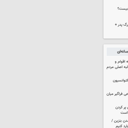
چیست؟
گ پدر +
انه‌ای
اقوام و
لبه اصلی مردم
نوانسیون
ی فراگیر میان
 پر کردن
 است
دن بنزین /
رد کنیم