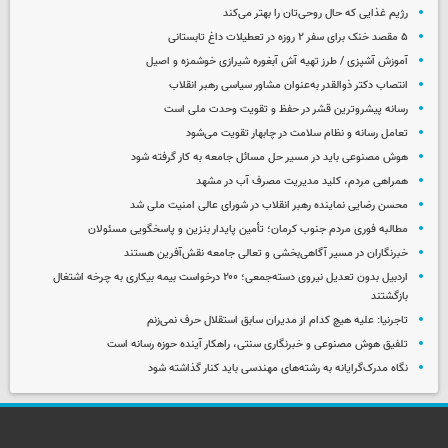
رژیم غذایی که حال روحی‌تان را بهتر می‌کند
۵ مقصد خنک برای سفر ۲ روزه در تعطیلات داغ تابستانی
آموزش آشپزی / طرز تهیه آش آبغوره شیرازی خوشمزه و اصیل
انتصاب دکتر ذوالقدر به‌عنوان مشاور سیاسی رهبر انقلاب
رسانه پیشروترین قشر در حفظ و تقویت وحدت ملی است
تعامل رسانه و نظام سلامت در چابهار تقویت می‌شود
هوش مصنوعی باید در مسیر حل مسائل جامعه به کار گرفته شود
همراهی مردم، کلید مدیریت مصرف آب در مشهد
محسن رضایی نماینده رهبر انقلاب در شورای عالی امنیت ملی شد
مطالبه فوری مردم جنوب کرمان؛ تأمین پایدار بنزین و پاسخگویی مسئولان
خبرنگاران در مسیر آگاهی‌بخشی و تعالی جامعه نقش‌آفرین هستند
اردبیل بدون تعدیل نیروی دسته‌جمعی؛ ۲۰۰ درخواست بیمه بیکاری به چرخه اشتغال
بازگشتند
تاجرنیا: علیه هیچ کدام از مدیران سابق استقلال حرف نمی‌زنم
تلفیق هوش مصنوعی و خبرنگاری سنتی، راهکار آینده حوزه رسانه است
نگاه مدرک‌گرایانه به رشته‌های مهندسی باید کنار گذاشته شود