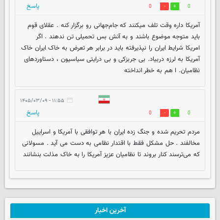
پاسخ
0
0
آمریکا داره وقت تلف میکنند که جام‌جهانی رو برگزار کنه . عقلای قوم
باید متوجه موضوع باشند و به آتش بس تحمیلی تن ندهند . اگر
امریکا شرایط ایران را نپذیرفته باید در برابر هر تعرض به خاک ایران خاک
آمریکا به لرزه دربیاد. بی جربزکی و بی درایتی سیاسیون ، دستاوردهای
نظامیان. ا هم به خطر انداخته
۱۱:۵۵ - ۱۴۰۵/۰۳/۰۹
پاسخ
0
0
مردم تحریم شده و جنگ زده ایران با هر توافقی با آمریکا و اسراییل
مخالفند . حل مشکل فقط با اقتدار نظامی به دست می آید . مسولانی
که می‌ترسند کنار بروند تا نظامیان عزیز آمریکا را به خاک مذلت بنشانند
آخرین اخبار