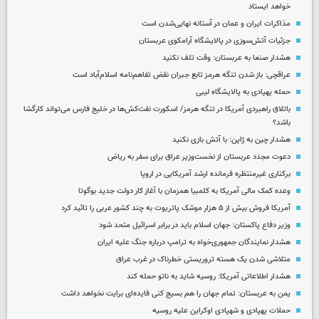
خواهد ایستاد
مذاکرات ایران و عمان در آستانه نهایی‌شدن است
جزئیات آتش‌سوزی در پالایشگاه آرامکوی عربستان
هشدار صنعا به عربستان: وقت تلف نکنید
عراقچی: باز شدن تنگه هرمز تابع جبران نقض تفاهم‌نامه اسلام‌آباد است
حمله پهپادی به پالایشگاه لیبی
باتلاق راهبردی آمریکا در تنگه هرمز/ اسکورت نفت‌کش‌ها در خلیج فارس می‌تواند کارگشا
باشد؟
هشدار چین به ژاپن: با آتش بازی نکنید
دعوت مجدد عربستان از نخست‌وزیر عراق برای سفر به ریاض
برکناری غیرمنتظره فرمانده ارشد آمریکایی در اروپا
وعده کمک مالی آمریکا به کلمبیا همزمان با آغاز کار دولت جدید بوگوتا
آمریکا فروش بیش از ۵ هزار موشک پاتریوت به چند کشور عربی را تائید کرد
وزیر دفاع پاکستان: جهان اسلام باید در برابر اسرائیل متحد شود
هشدار نمایندگان جمهوری‌خواه به ترامپ درباره جنگ علیه ایران
متلاشی شدن یک هسته تروریستی خطرناک در غرب عراق
هشدار اطلاعاتی آمریکا: روسیه شاید به ناتو حمله کند
یمن به عربستان: تمام جهان را هم بسیج کنی فایده‌ای برایت نخواهد داشت
حملات پهپادی و شهپادی اوکراین علیه روسیه