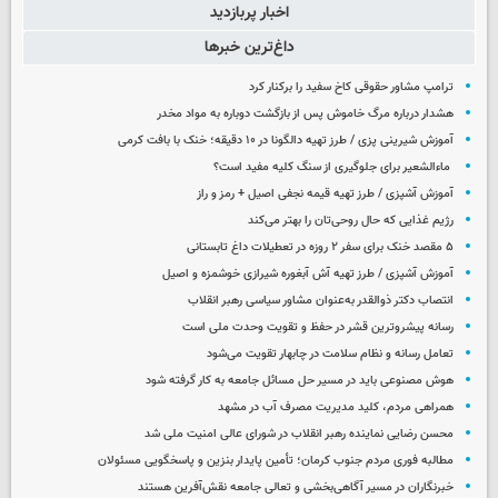
اخبار پربازدید
داغ‌ترین خبرها
ترامپ مشاور حقوقی کاخ سفید را برکنار کرد
هشدار درباره مرگ خاموش پس از بازگشت دوباره به مواد مخدر
آموزش شیرینی پزی / طرز تهیه دالگونا در ۱۰ دقیقه؛ خنک با بافت کرمی
ماءالشعیر برای جلوگیری از سنگ کلیه مفید است؟
آموزش آشپزی / طرز تهیه قیمه نجفی اصیل + رمز و راز
رژیم غذایی که حال روحی‌تان را بهتر می‌کند
۵ مقصد خنک برای سفر ۲ روزه در تعطیلات داغ تابستانی
آموزش آشپزی / طرز تهیه آش آبغوره شیرازی خوشمزه و اصیل
انتصاب دکتر ذوالقدر به‌عنوان مشاور سیاسی رهبر انقلاب
رسانه پیشروترین قشر در حفظ و تقویت وحدت ملی است
تعامل رسانه و نظام سلامت در چابهار تقویت می‌شود
هوش مصنوعی باید در مسیر حل مسائل جامعه به کار گرفته شود
همراهی مردم، کلید مدیریت مصرف آب در مشهد
محسن رضایی نماینده رهبر انقلاب در شورای عالی امنیت ملی شد
مطالبه فوری مردم جنوب کرمان؛ تأمین پایدار بنزین و پاسخگویی مسئولان
خبرنگاران در مسیر آگاهی‌بخشی و تعالی جامعه نقش‌آفرین هستند