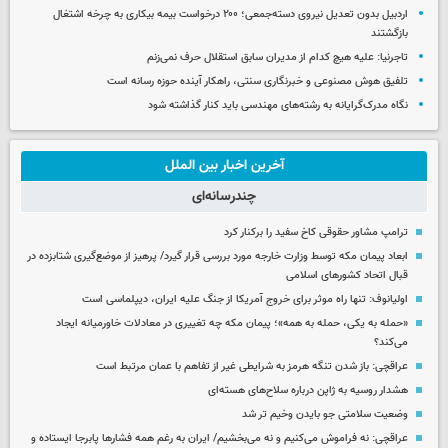
اردبیل بدون تعدیل نیروی دسته‌جمعی؛ ۲۰۰ درخواست بیمه بیکاری به چرخه اشتغال
بازگشتند
تاجرنیا: علیه هیچ کدام از مدیران سابق استقلال حرف نمی‌زنم
تلفیق هوش مصنوعی و خبرنگاری سنتی، راهکار آینده حوزه رسانه است
نگاه مدرک‌گرایانه به رشته‌های مهندسی باید کنار گذاشته شود
آخرین اخبار بین الملل
چندرسانه‌ای
ترامپ مشاور حقوقی کاخ سفید را برکنار کرد
ابعاد پیمان مکه توسط وزارت خارجه مورد بررسی قرار گیرد/ پرهیز از موضع‌گیری شتابزده در
قبال اتحاد کشورهای اسلامی
اولیانوف: تنها راه موثر برای خروج آمریکا از جنگ علیه ایران، دیپلماسی است
«حمله به یکی، حمله به همه»؛ پیمان مکه چه تغییری در معادلات خاورمیانه ایجاد
می‌کند؟
عراقچی: باز شدن تنگه هرمز به شرایطی غیر از تفاهم با عمان مرتبط است
هشدار روسیه به ژاپن درباره سلاح‌های هسته‌ای
وضعیت سلامتی جو بایدن وخیم تر شد
عراقچی: نه فراموش می‌کنیم و نه می‌بخشیم/ ایران به رغم همه فشارها پابرجا ایستاده و