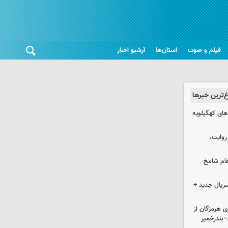
فیلم و صوت
استان‌ها
آرشیو اخبار
غ‌ترین خبرها
های کهگیلویه
 روایت،
قام شامخ
سریال جدید +
ی هرمزگان از
–بندرخمیر