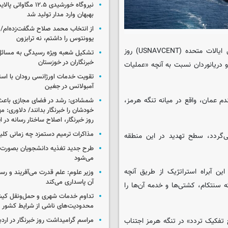
نیروگاه خورشیدی ۱۲.۵ مگا
بهبهان وارد مدار تولید شد
از انتخاب محمد صلاح شگفت‌زده‌ام/ ان
یوونتوس را داشتم، نه ترابزون
به گزارش گروه بین الملل ایسکانیوز، فرماندهی مرکزی نیروی دریایی ایالات متحده (USNAVCENT) روز
تشکیل شعبه ویژه رسیدگی به مسائ
خبرنگاران در خوزستان
و دریانوردان نسبت به آنچه «عملیات
تقویت خدمات اورژانسی رودان با است
آمبولانس در جغین
م عمان، واقع در میانه تنگه هرمز،
شمشادی: رشد در فضای مجازی باعث
خودشان را خبرنگار بدانند/ دلاوری: م
روز خبرنگار، اصلاح ساختار رسانه در 
مذاکرات ترمیم دستمزد چه زمانی کلی
رک اطلاعات دریایی که تاریخ آن به ۲۹ مه بازمی‌گردد، سطح تهدید در این منطقه
طرح جدید تغذیه دانشجویان بصورت مر
می‌شود
این آبراه استراتژیک از طریق آنچه
وزیر علوم: علم قدرت می‌آفریند و رس
آن پاسداری می‌کند
 سنتکام، کشتی‌ها و خدمه آن‌ها را
تداوم خدمات شهری و حمل‌ونقل کیش
محدودیت‌های ناشی از شرایط کشور
 تفکیک تردد» در تنگه هرمز اجتناب
مراسم گرامیداشت روز خبرنگار در اردب