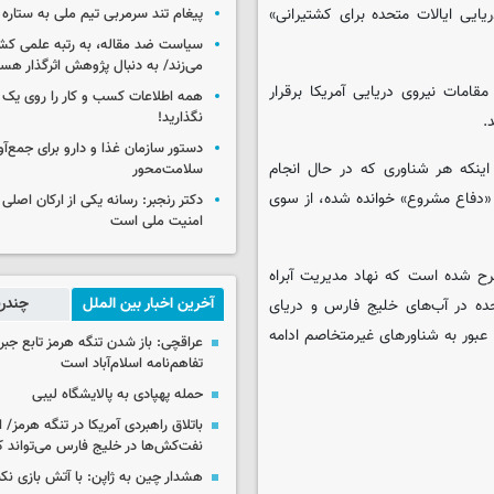
ایی ایالات متحده برای کشتیرانی»
پیغام تند سرمربی تیم ملی به ستاره 
سیاست ضد مقاله، به رتبه علمی کش
می‌زند/ به دنبال پژوهش اثرگذار هس
مات نیروی دریایی آمریکا برقرار
همه اطلاعات کسب‌ و کار را روی ی
نگذارید!
.
ینکه هر شناوری که در حال انجام
سلامت‌محور
 «دفاع مشروع» خوانده شده، از سوی
دکتر رنجبر: رسانه یکی از ارکان اصلی
امنیت ملی است
ح شده است که نهاد مدیریت آبراه
آخرین اخبار بین الملل
چندرس
الات متحده در آب‌های خلیج فارس و دریای
 عبور به شناورهای غیرمتخاصم ادامه
عراقچی: باز شدن تنگه هرمز تابع جب
تفاهم‌نامه اسلام‌آباد است
حمله پهپادی به پالایشگاه لیبی
باتلاق راهبردی آمریکا در تنگه هرمز/
نفت‌کش‌ها در خلیج فارس می‌تواند ک
هشدار چین به ژاپن: با آتش بازی نکن