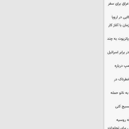
راق برای سفر
یی در اروپا
ن با آغاز کار
هزار موشک پاتریوت به چند
 برابر اسرائیل
مپ درباره
طرناک در
ه ناتو حمله
بسیج کنی
ه روسیه
 برای تجاوزات