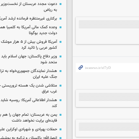
دعوت مجدد عربستان از نخست‌وزیر ع
به ریاض
برکناری غیرمنتظره فرمانده ارشد آمریکا
وعده کمک مالی آمریکا به کلمبیا همزما
دولت جدید بوگوتا
آمریکا فروش بیش از ۵ 
کشور عربی را تائید کرد
وزیر دفاع پاکستان: جهان اسلام باید در
متحد شود
هشدار نمایندگان جمهوری‌خواه به ترا
جنگ علیه ایران
متلاشی شدن یک هسته تروریستی خ
غرب عراق
هشدار اطلاعاتی آمریکا: روسیه شاید ب
کند
یمن به عربستان: تمام جهان را هم 
فایده‌ای برایت نخواهد داشت
حملات پهپادی و شهپادی اوکراین علی
انصارالله: پاکستان و ترکیه به پوششی