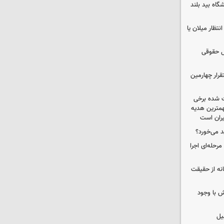
واتی پالایشگاه بید بلند
تظار میلان یا
ل حقوقی
قرار چهارمین
 شده برخی
همترین هدیه‌
ایران است
د می‌خورد؟
حله‌ای اجرا
انه از حقیقت
 با وجود
یل