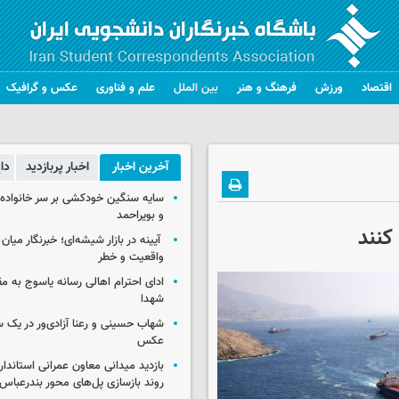
اقتصاد
ورزش
فرهنگ و هنر
بین الملل
علم و فناوری
عکس و گرافیک
آخرین اخبار
اخبار پربازدید
دا
سایه سنگین خودکشی بر سر خانواده‌
و بویراحمد
کنند
آیینه در بازار شیشه‌ای؛ خبرنگار میان
واقعیت و خطر
ادای احترام اهالی رسانه یاسوج به م
شهدا
شهاب حسینی و رعنا آزادی‌ور در یک 
عکس
بازدید میدانی معاون عمرانی استاندار
روند بازسازی پل‌های محور بندرعباس