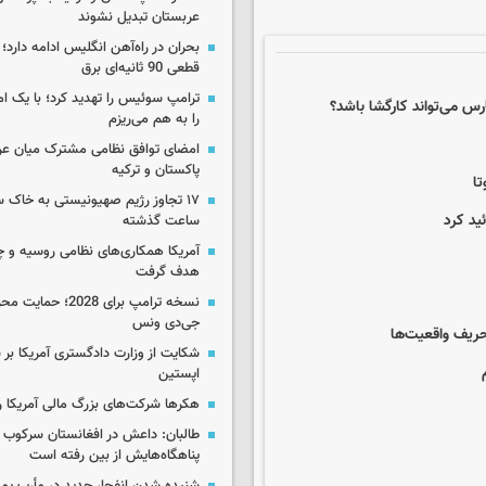
عربستان تبدیل نشوند
بحران در راه‌آهن انگلیس ادامه دارد؛
قطعی 90 ثانیه‌ای برق
ترامپ سوئیس را تهدید کرد؛ با یک ام
رس می‌تواند کارگشا باشد؟
را به هم می‌ریزم
امضای توافق نظامی مشترک میان عر
پاکستان و ترکیه
تا
ساعت گذشته
آمریکا همکاری‌های نظامی روسیه و چین
هدف گرفت
نسخه ترامپ برای 2028؛ 
جی‌دی ونس
حریف واقعیت‌ها
شکایت از وزارت دادگستری آمریکا بر 
اپستین
هکرها شرکت‌های بزرگ مالی آمریکا ر
طالبان: داعش در افغانستان سرکوب 
پناهگاه‌هایش از بین رفته است