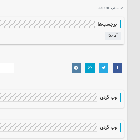
کد مطلب:
1307448
برچسب‌ها
آمریکا
وب گردی
وب گردی