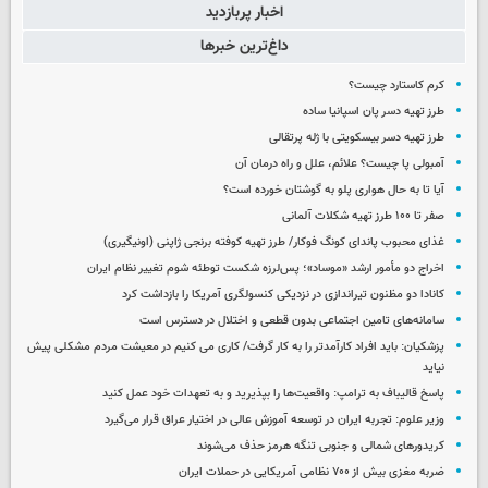
اخبار پربازدید
داغ‌ترین خبرها
کرم کاستارد چیست؟
طرز تهیه دسر پان اسپانیا ساده
طرز تهیه دسر بیسکویتی با ژله پرتقالی
آمبولی پا چیست؟ علائم، علل و راه درمان آن
آیا تا به حال هواری پلو به گوشتان خورده است؟
صفر تا ۱۰۰ طرز تهیه شکلات آلمانی
غذای محبوب پاندای کونگ فوکار/ طرز تهیه کوفته برنجی ژاپنی (اونیگیری)
اخراج دو مأمور ارشد «موساد»؛ پس‌لرزه شکست توطئه شوم تغییر نظام ایران
کانادا دو مظنون تیراندازی در نزدیکی کنسولگری آمریکا را بازداشت کرد
سامانه‌های تامین اجتماعی بدون قطعی و اختلال در دسترس است
پزشکیان: باید افراد کارآمدتر را به کار گرفت/ کاری می کنیم در معیشت مردم مشکلی پیش
نیاید
پاسخ قالیباف به ترامپ: واقعیت‌ها را بپذیرید و به تعهدات خود عمل کنید
وزیر علوم: تجربه ایران در توسعه آموزش عالی در اختیار عراق قرار می‌گیرد
کریدورهای شمالی و جنوبی تنگه هرمز حذف می‌شوند
ضربه مغزی بیش از ۷۰۰ نظامی آمریکایی در حملات ایران