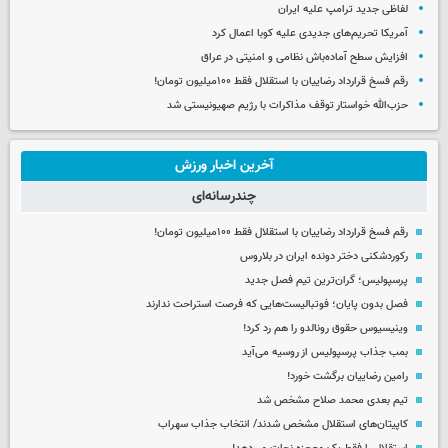
لفاظی جدید ترامپ علیه ایران
آمریکا تحریم‌های جدیدی علیه کوبا اعمال کرد
افزایش سطح آماده‌باش نظامی و امنیتی در عراق
رقم فسخ قرارداد رضاییان با استقلال فقط ۱۰۰میلیون تومان!
حزب‌الله خواستار توقف مذاکرات با رژیم صهیونیستی شد
آخرین اخبار ورزش
چندرسانه‌ای
رقم فسخ قرارداد رضاییان با استقلال فقط ۱۰۰میلیون تومان!
رکوردشکنی دختر دونده ایران در بلاروس
پرسپولیس؛ گران‌ترین تیم فصل جدید
فصل بدون پایان؛ فوتبالیست‌هایی که فرصت استراحت ندارند
وینیسیوس حقوق رونالدو را هم رد کرد!
بمب جذاب پرسپولیس از روسیه می‌آید
رامین رضاییان برگشت خورد!
تیم بعدی محمد صلاح مشخص شد
کاپیتان‌های استقلال مشخص شدند/ انتخاب جذاب سهراب