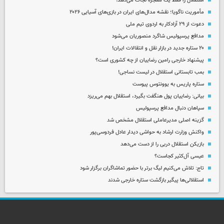
استقلال را فقط یک معجزه نجات می‌دهد!
مأموریت ناگویا؛ نقشه مدال‌های ایران در بازی‌های آسیایی ۲۰۲۶
دعوت از ۲۹ آزادکار به اردوی تیم ملی
مدافع پرسپولیس شاگرد منصوریان می‌شود
۲۰ ستاره جدید در بازار نقل و انتقالات ایران!
پیشنهاد خارجی رامین رضاییان از چه کشوری است؟
بمب تابستانی استقلال در لیست نساجی!
ستاره پاریس به یوونتوس پیوست
بیانی: رضاییان پول هنگفت بگیرد، استقلال بهم می‌ریزد
سپاهان دنبال مدافع پرسپولیس
گزینه اصلی مدیرعاملی استقلال مشخص شد
واکنش وزارت ارشاد به حواشی دیدار عادل فردوسی‌پور
بازیکن استقلال دربی را از دست می‌دهد
عیسی آل‌کثیر کجاست؟
تاج: تلاش می‌کنیم لیگ برتر با حضور تماشاگران برگزار شود
استقلالی‌ها پیگیر بازگشت ستاره خارجی شدند