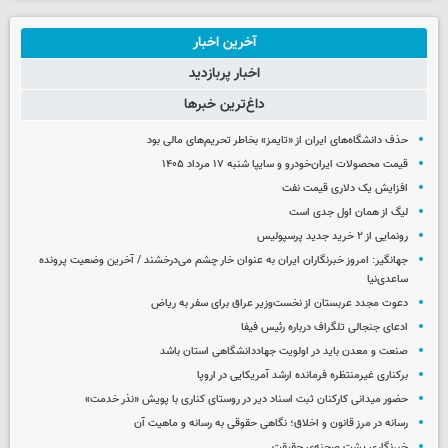
آخرین اخبار
اخبار پربازدید
داغ‌ترین خبرها
حذف دانشگاه‌های ایران از «تایمز» بخاطر تحریم‌های مالی بود
قیمت محصولات ایران‌خودرو و سایپا شنبه ۱۷ مرداد ۱۴۰۵
افزایش یک دلاری قیمت نفت
لیگ از همان اول جدی است
رونمایی از ۲ خرید جدید پرسپولیس
جهانگیر: امروز خبرنگاران ایران به عنوان خار چشم می‌درخشند / آخرین وضعیت پرونده
ساعدی‌نیا
دعوت مجدد عربستان از نخست‌وزیر عراق برای سفر به ریاض
ادعای جنجالی تلگراف درباره رئیس فیفا
صنعت و معدن باید در اولویت جهاددانشگاهی استان باشد
برکناری غیرمنتظره فرمانده ارشد آمریکایی در اروپا
حضور میدانی کارکنان ثبت اسناد دیر در روستای کناری با پویش «نذر خدمت»
رسانه در مرز قانون و اخلاق؛ نگاهی حقوقی به رسانه و ماهیت آن
خبرنگاری پشت صحنه‌ی حقیقت