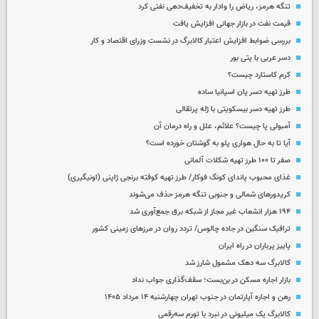
تنگه هرمز، ریاض را وادار به تخفیف‌دهی نفتی کرد
قیمت نفت در بازار جهانی افزایش یافت
بررسی ضوابط افزایش اعتبار کالابرگ در نشست وزرای اقتصاد و کار
دسر عربی با پتی بور
کرم کاستارد چیست؟
طرز تهیه دسر پان اسپانیا ساده
طرز تهیه دسر بیسکویتی با ژله پرتقالی
آمبولی پا چیست؟ علائم، علل و راه درمان آن
آیا تا به حال هواری پلو به گوشتان خورده است؟
صفر تا ۱۰۰ طرز تهیه شکلات آلمانی
غذای محبوب پاندای کونگ فوکار/ طرز تهیه کوفته برنجی ژاپنی (اونیگیری)
کریدورهای شمالی و جنوبی تنگه هرمز حذف می‌شوند
۱۹۴ هزار انشعاب غیر مجاز از شبکه برق جمع‌آوری شد
ترافیک سنگین در جاده چالوس/ تردد روان در مرزهای زمینی کشور
پاییز پرباران در راه ایران
کالابرگ سه دهک مشمول شارز شد
بازار اجاره مسکن در بن‌بست؛ سقف‌گذاری جواب نداد
رهن و اجاره آپارتمان در جنوب تهران چهارشنبه ۱۴ مرداد ۱۴۰۵
کالابرگ یک میلیونی در نبرد با تورم سه‌رقمی