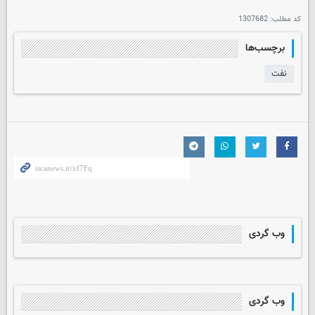
کد مطلب:
1307682
برچسب‌ها
نفت
وب گردی
وب گردی