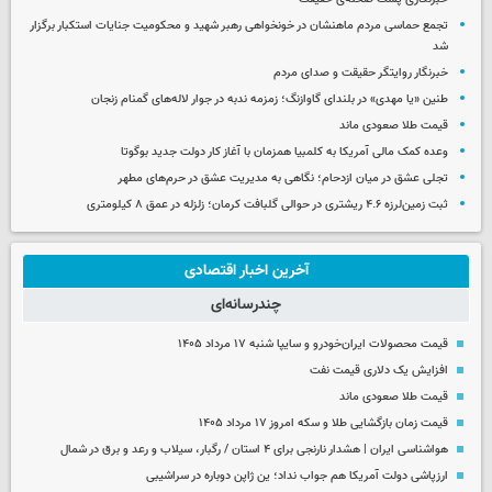
تجمع حماسی مردم ماهنشان در خونخواهی رهبر شهید و محکومیت جنایات استکبار برگزار
شد
خبرنگار روایتگر حقیقت و صدای مردم
طنین «یا مهدی» در بلندای گاوازنگ؛ زمزمه ندبه در جوار لاله‌های گمنام زنجان
قیمت طلا صعودی ماند
وعده کمک مالی آمریکا به کلمبیا همزمان با آغاز کار دولت جدید بوگوتا
تجلی عشق در میان ازدحام؛ نگاهی به مدیریت عشق در حرم‌های مطهر
ثبت زمین‌لرزه ۴.۶ ریشتری در حوالی گلبافت کرمان؛ زلزله در عمق ۸ کیلومتری
آخرین اخبار اقتصادی
چندرسانه‌ای
قیمت محصولات ایران‌خودرو و سایپا شنبه ۱۷ مرداد ۱۴۰۵
افزایش یک دلاری قیمت نفت
قیمت طلا صعودی ماند
قیمت زمان بازگشایی طلا و سکه امروز ۱۷ مرداد ۱۴۰۵
هواشناسی ایران | هشدار نارنجی برای ۴ استان / رگبار، سیلاب و رعد و برق در شمال
ارزپاشی دولت آمریکا هم جواب نداد؛ ین ژاپن دوباره در سراشیبی