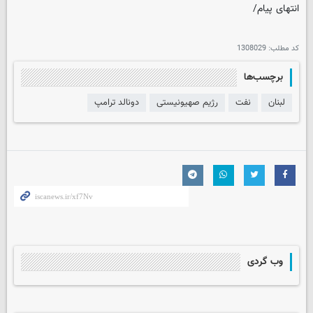
انتهای پیام/
کد مطلب:
1308029
برچسب‌ها
لبنان
نفت
رژیم صهیونیستی
دونالد ترامپ
وب گردی