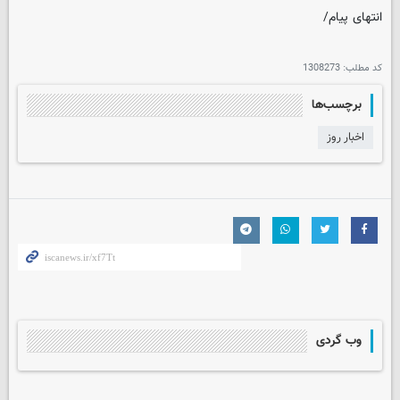
انتهای پیام/
کد مطلب:
1308273
برچسب‌ها
اخبار روز
وب گردی