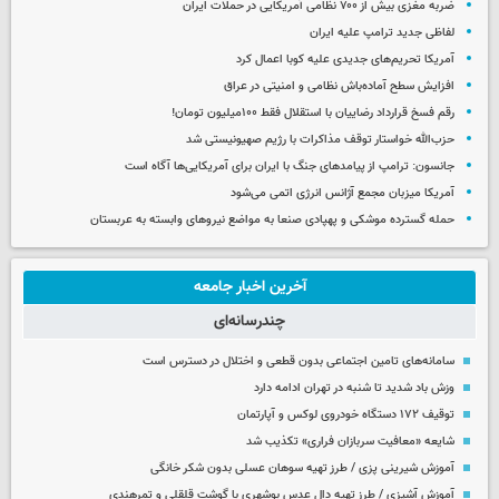
ضربه مغزی بیش از ۷۰۰ نظامی آمریکایی در حملات ایران
لفاظی جدید ترامپ علیه ایران
آمریکا تحریم‌های جدیدی علیه کوبا اعمال کرد
افزایش سطح آماده‌باش نظامی و امنیتی در عراق
رقم فسخ قرارداد رضاییان با استقلال فقط ۱۰۰میلیون تومان!
حزب‌الله خواستار توقف مذاکرات با رژیم صهیونیستی شد
جانسون: ترامپ از پیامدهای جنگ با ایران برای آمریکایی‌ها آگاه است
آمریکا میزبان مجمع آژانس انرژی اتمی می‌شود
حمله گسترده موشکی و پهپادی صنعا به مواضع نیروهای وابسته به عربستان
آخرین اخبار جامعه
چندرسانه‌ای
سامانه‌های تامین اجتماعی بدون قطعی و اختلال در دسترس است
وزش باد شدید تا شنبه در تهران ادامه دارد
توقیف ۱۷۲ دستگاه خودروی لوکس و آپارتمان
شایعه «معافیت سربازان فراری» تکذیب شد
آموزش شیرینی پزی / طرز تهیه سوهان عسلی بدون شکر خانگی
آموزش آشپزی / طرز تهیه دال عدس بوشهری با گوشت قلقلی و تمرهندی