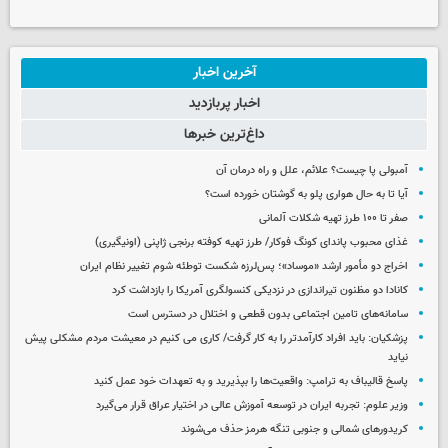
آخرین اخبار
اخبار پربازدید
داغ‌ترین خبرها
آمبولی پا چیست؟ علائم، علل و راه درمان آن
آیا تا به حال هواری پلو به گوشتان خورده است؟
صفر تا ۱۰۰ طرز تهیه شکلات آلمانی
غذای محبوب پاندای کونگ فوکار/ طرز تهیه کوفته برنجی ژاپنی (اونیگیری)
اخراج دو مأمور ارشد «موساد»؛ پس‌لرزه شکست توطئه شوم تغییر نظام ایران
کانادا دو مظنون تیراندازی در نزدیکی کنسولگری آمریکا را بازداشت کرد
سامانه‌های تامین اجتماعی بدون قطعی و اختلال در دسترس است
پزشکیان: باید افراد کارآمدتر را به کار گرفت/ کاری می کنیم در معیشت مردم مشکلی پیش
نیاید
پاسخ قالیباف به ترامپ: واقعیت‌ها را بپذیرید و به تعهدات خود عمل کنید
وزیر علوم: تجربه ایران در توسعه آموزش عالی در اختیار عراق قرار می‌گیرد
کریدورهای شمالی و جنوبی تنگه هرمز حذف می‌شوند