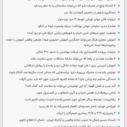
۷ اشتباه رایج در مصرف دارو که می‌تواند سلامتتان را به خطر بیندازد
دستگیری شوهر در ماجرای گم‌شدن یک زن
جزئیات قتل جوان تهرانی توسط ۳ مرد پژو سوار
هشدار جدید سازمان جهانی بهداشت درباره وضعیت ابولا در کنگو
وضعیت جوی مرزهای غربی ایران و شهرهای زیارتی عراق طی دو روز آینده
آموزش مجازی هرگز نمی‌تواند جایگزین آموزش حضوری شود/ بازدهی واقعی آموزش با تعدد
پیام‌رسان‌ها ایجاد نمی‌شود
جزئیات پرونده کلاهبرداری یک شرکت مهاجرتی با حدود ۳۰۰ شاکی
۴ علامت هشدار در پاها که می‌تواند نشانه مشکلات جدی سلامت باشد
آموزش شیرینی پزی / طرز تهیه دونات خانگی نرم و پف‌دار با روکش شکلاتی
عوارض بلندمدت مصرف بی‌رویه دارو؛ پیامدهایی که ممکن است سال‌ها بعد آشکار شوند
خستگی مداوم چه پیامی دارد؟ ۵ نشانه کمبود اکسیژن خون که باید جدی گرفت
کبد چرب و نقش قهوه؛ آیا این نوشیدنی می‌تواند به سلامت کبد کمک کند؟
شامی پرطرفدار با طعمی دلپذیر و اثری نامطلوب بر کلسترول خون
یکتاپرست: توسعه مراکز اهدای خون تضمین‌کننده امنیت درمان کشور است
اورژانس تهران: شمار مصدومان انفجار شمس‌آباد به ۱۸ نفر رسید
۲ زمین‌لرزه ۳/۹ و ۳/۵ ریشتری هرمزگان را لرزاند
انسداد مسیر شمال به جنوب جاده چالوس و آزادراه تهران - شمال تا اطلاع ثانوی
حریق شهرک شمس آباد تاکنون کشته نداشته است