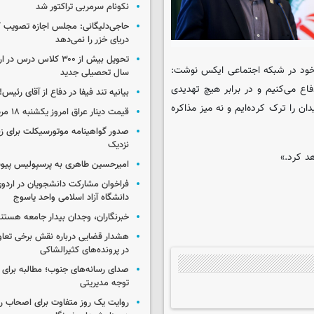
نکونام سرمربی تراکتور شد
حاجی‌دلیگانی: مجلس اجازه تصویب ک
دریای خزر را نمی‌دهد
تحویل بیش از ۳۰۰ کلاس درس 
خود در شبکه اجتماعی ایکس نوشت:
سال تحصیلی جدید
اع می‌کنیم و در برابر هیچ تهدیدی
بیانیه تند فیفا در دفاع از آقای رئیس!
ن را ترک کرده‌ایم و نه میز مذاکره
قیمت دینار عراق امروز یکشنبه ۱۸ مرداد ۱۴۰۵
صدور گواهینامه موتورسیکلت برای زنا
نزدیک
هد کرد.»
امیرحسین طاهری به پرسپولیس پی
فراخوان مشارکت دانشجویان در اردو
دانشگاه آزاد اسلامی واحد یاسوج
خبرنگاران، وجدان بیدار جامعه هستن
هشدار قضایی درباره نقش برخی تعا
در پرونده‌های کثیرالشاکی
صدای رسانه‌های جنوب؛ مطالبه برای 
توجه مدیریتی
روایت یک روز متفاوت برای اصحاب ر