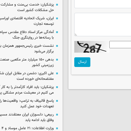
پزشکیان: خدمت بی‌منت و مشارکت م
حل مشکلات کشور است
ایران، شریک اتحادیه اقتصادی اوراسی
توسعه تجارت
آمادگی مرکز اسناد دفاع مقدس سپاه 
با رسانه‌ها در روایتگری جنگ
نشست خبری رئیس‌جمهور همزمان با ر
برگزار می‌شود
بدهی ۱۵۰ میلیارد متر مکعبی صن
ارسال
زیرزمینی کشور
علی اکبری: دشمن در مقابل ایران 
مفتضحانه‌ای خورده است
پزشکیان: باید افراد کارآمدتر را به کار
می کنیم در معیشت مردم مشکلی پی
پاسخ قالیباف به ترامپ: واقعیت‌ها را 
تعهدات خود عمل کنید
ربیعی: دلسوزان ایران معتقدند مسیر
وفاق باید ادامه یابد
وزار