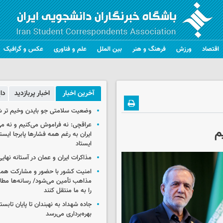
اقتصاد
ورزش
فرهنگ و هنر
بین الملل
علم و فناوری
عکس و گرافیک
آخرین اخبار
اخبار پربازدید
دا
وضعیت سلامتی جو بایدن وخیم تر 
عراقچی: نه فراموش می‌کنیم و نه م
م
ایران به رغم همه فشارها پابرجا ایست
ایستاد
مذاکرات ایران و عمان در آستانه نها
امنیت کشور با حضور و مشارکت همه 
مذاهب تأمین می‌شود/ رسانه‌ها مطا
را به ما منتقل کنند
جاده شهداد به نهبندان تا پایان تابست
بهره‌برداری می‌رسد