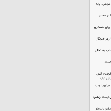
ردمی، پایه
ا در مسیر
برای همکاری
وز خبرنگار
عت آب به ذخایر
شکست
 گرفت/ کاری
ش نیاید
بپذیرید و به
 درست راهبرد
ت اطلاعات: ۲۱ عامل موساد و ۴ عضو باندهای