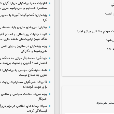
اظهارات جدید پزشکیان درباره گران ش
کی
محاصره هستیم و نمی‌توانیم بنزین وا
ر است
پزشکیان: گفت‌وگوها آمریکا را مجبور
کرد
ولایتی: نیروهای خارجی باید منطقه را
یشت مردم مشکلی پیش نیاید
لایحه جنایات بین‌المللی و اصلاح قان
تنگه هرمز اولویت‌های هفته جاری 
ی‌شود
پیام پزشکیان در سالروز بمباران اتمی 
د شد
هیروشیما و ناگازاکی
جهانگیر: محمدباقر خرازی به دادگاه و
احضار شد / آخرین وضعیت پرونده سا
نامه نمایندگان مجلس به پزشکیان: 
بنزین به صلاح نیست
قالیباف: خبرنگاران مسئولیت روایت
را بر عهده گرفته‌اند
پیام تبریک مقامات سیاسی و نظامی 
خبرنگار
تشر نمی‌شود.
سپاه: رسانه‌های انقلابی در برابر درو
ایستادگی کردند