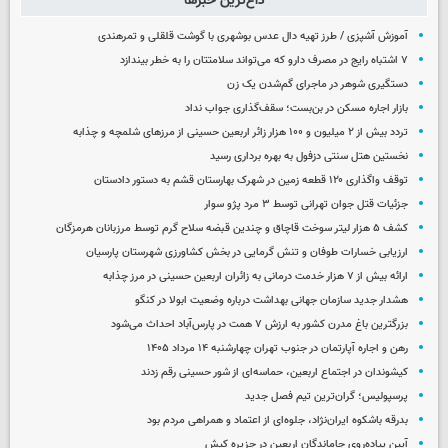
داغ‌ترین خبرها
آموزش آشپزی / طرز تهیه دال عدس بوشهری با گوشت قلقلی و تمرهندی
۷ اشتباه رایج در مصرف دارو که می‌تواند سلامتتان را به خطر بیندازد
دستگیری شوهر در ماجرای گم‌شدن یک زن
بازار اجاره مسکن در بن‌بست؛ سقف‌گذاری جواب نداد
تردد بیش از ۲ میلیون و ۱۰۰ هزار زائر اربعین حسینی از مرزهای شلمچه و چذابه
نخستین هتل سنتی دزفول به بهره برداری رسید
توقف واگذاری ۱۲۰ قطعه زمین در شهرک بهارستان قشم به دستور دادستان
جزئیات قتل جوان تهرانی توسط ۳ مرد پژو سوار
کشف ۵ هزار لیتر سوخت قاچاق و چندین قبضه سلاح گرم توسط مرزبانان هرمزگان
ارزیابی خسارات طوفان و تنش گرمایی در بخش کشاورزی شهرستان پارسیان
ارائه بیش از ۷ هزار خدمت درمانی به زائران اربعین حسینی در مرز چذابه
هشدار جدید سازمان جهانی بهداشت درباره وضعیت ابولا در کنگو
بزرگترین باغ مدرن کشور به ارزش ۷ همت در پارس‌آباد احداث می‌شود
رهن و اجاره آپارتمان در جنوب تهران چهارشنبه ۱۴ مرداد ۱۴۰۵
کیشوندان در اجتماع اربعین، حماسه‌ای از شور حسینی رقم زدند
پرسپولیس؛ گران‌ترین تیم فصل جدید
بدرقه باشکوه ایران‌نژاد، جلوه‌ای از اعتماد و همراهی مردم بود
آیین پیاده‌روی جاماندگان اربعین در جزیره کیش