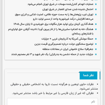
عملیات انهدام کنترل‌شده مهمات در شرق تهران انجام می‌شود
احتمال شنیده شدن صدای انفجار در شرق تهران
تهران غرب پژوهش‌ها را به سمت حوزه دفاعی، امنیت غذایی و انرژی سوق
می‌دهد/افزایش درآمد غیرشهریه واحد از مسیر تولید دارو
هدف‌گذاری کرمان برای تولید هزار مگاوات برق خورشیدی تا پایان سال ۱۴۰۵
هشتگ «نه به اعدام» سلبریتی‌ها را از غار بیرون آورد/ نادیده گرفتن حق اولیای‌دم
با فشارهای رسانه‌ای
حملۀ موشکی آمریکا به آذربایجان غربی + جزئیات
توضیح سخنگوی دولت درباره تصمیم‌گیری قیمت بنزین
جغرافیا؛ سلاح خاموش ایران در معادلات منطقه
جزئیات جدید از حمله دشمن به بندرانزلی/ یک نفر شهید و ۳ نفر مصدوم شدند
نظر شما
نظرات حاوی توهین و هرگونه نسبت ناروا به اشخاص حقیقی و حقوقی
منتشر نمی‌شود.
نظراتی که غیر از زبان فارسی یا غیر مرتبط با خبر باشد منتشر نمی‌شود.