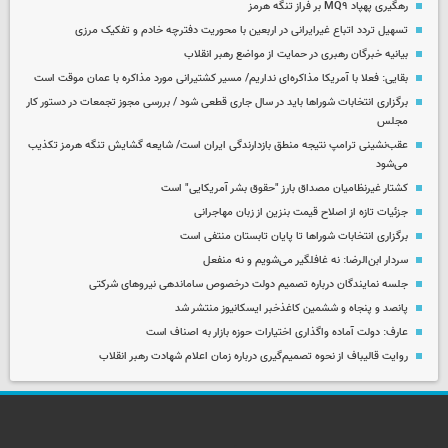
رهگیری پهپاد MQ۹ بر فراز تنگه هرمز
تسهیل تردد اتباع غیرایرانی در اربعین با محوریت دفترچه خادم و تفکیک مرزی
بیانیه خبرگان رهبری در حمایت از مواضع رهبر انقلاب
بقایی: فعلا با آمریکا مذاکره‌ای نداریم/ مسیر کشتیرانی مورد مذاکره با عمان موقت است
برگزاری انتخابات شوراها باید در سال جاری قطعی شود / بررسی مجوز تجمعات در دستور کار
مجلس
عقب‌نشینی ترامپ نتیجه منطق بازدارندگی ایران است/ شایعه گشایش تنگه هرمز تکذیب
می‌شود
کشتار غیرنظامیان مصداق بارز "حقوق بشر آمریکایی" است
جزئیات تازه از اصلاح قیمت بنزین از زبان مهاجرانی
برگزاری انتخابات شوراها تا پایان تابستان منتفی است
سردار ابن‌الرضا: نه غافلگیر می‌شویم و نه منفعل
جلسه نمایندگان درباره تصمیم دولت درخصوص ساماندهی نیروهای شرکتی
پانصد و پنجاه و ششمین کاغذخبر ایسکانیوز منتشر شد
عارف: دولت آماده واگذاری اختیارات حوزه بازار به اصناف است
روایت قالیباف از نحوه تصمیم‌گیری درباره زمان اعلام شهادت رهبر انقلاب