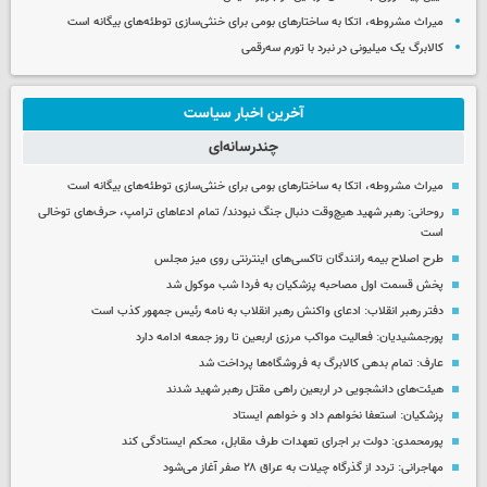
میراث مشروطه، اتکا به ساختارهای بومی برای خنثی‌سازی توطئه‌های بیگانه است
کالابرگ یک میلیونی در نبرد با تورم سه‌رقمی
آخرین اخبار سیاست
چندرسانه‌ای
میراث مشروطه، اتکا به ساختارهای بومی برای خنثی‌سازی توطئه‌های بیگانه است
روحانی: رهبر شهید هیچ‌وقت دنبال جنگ نبودند/ تمام ادعاهای ترامپ، حرف‌های توخالی
است
طرح اصلاح بیمه رانندگان تاکسی‌های اینترنتی روی میز مجلس
پخش قسمت اول مصاحبه پزشکیان به فردا شب موکول شد
دفتر رهبر انقلاب: ادعای واکنش رهبر انقلاب به نامه رئیس جمهور کذب است
پورجمشیدیان: فعالیت مواکب مرزی اربعین تا روز جمعه ادامه دارد
عارف: تمام بدهی کالابرگ به فروشگاه‌ها پرداخت شد
هیئت‌های دانشجویی در اربعین راهی مقتل رهبر شهید شدند
پزشکیان: استعفا نخواهم داد و خواهم ایستاد
پورمحمدی: دولت بر اجرای تعهدات طرف مقابل، محکم ایستادگی کند
مهاجرانی: تردد از گذرگاه چیلات به عراق ۲۸ صفر آغاز می‌شود