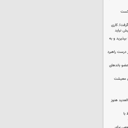
شکست
 گرفت/ کاری
ش نیاید
بپذیرید و به
 درست راهبرد
ت اطلاعات: ۲۱ عامل موساد و ۴ عضو باندهای
ای معیشت
لعدید هنوز
 با
ومی برای