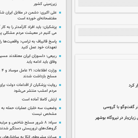
زیرزمینی کشور
علی اکبری: دشمن در مقابل ایران 
مفتضحانه‌ای خورده است
پزشکیان: باید افراد کارآمدتر را به کار
می کنیم در معیشت مردم مشکلی پی
پاسخ قالیباف به ترامپ: واقعیت‌ها را 
تعهدات خود عمل کنید
ربیعی: دلسوزان ایران معتقدند مسیر
وفاق باید ادامه یابد
وزار
مسلح بازداشت شدند
ر کرد
روایت پزشکیان از اقدامات دولت بر
مردم امشب منتشر می‌شود
ارتش کاملا آماده است
ر گفت‌وگو با گروسی
وضعیت سه خلبان عملیات حمله به ا
مشخص نیست
زیان‌بار در نیروگاه بوشهر
سپاه: ۸ شرور مسلح شاخص و مرتبط
گروهک‌های تروریستی دستگیر شدند
میراث مشروطه، اتکا به ساختارهای ب