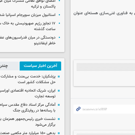
امضای توافق نظامی مشترک میان عر
پاکستان و ترکیه
به فناوری غنی‌سازی هسته‌ای عنوان
استانبول میزبان سوپرجام اسپانیا شد
ساعت گذشته
دودستگی در میان فدراسیون‌های عضو
خاطر اینفانتینو
آخرین اخبار سیاست
چندرس
پزشکیان: خدمت بی‌منت و مشارکت م
حل مشکلات کشور است
ایران، شریک اتحادیه اقتصادی اوراسی
توسعه تجارت
آمادگی مرکز اسناد دفاع مقدس سپاه 
با رسانه‌ها در روایتگری جنگ
نشست خبری رئیس‌جمهور همزمان با ر
برگزار می‌شود
بدهی ۱۵۰ میلیارد متر مکعبی صن