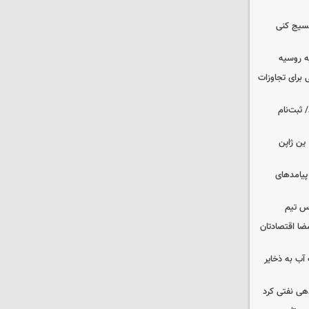
بسیج کنی
ه روسیه
 برای تجاوزات
 ثبت‌نام
ین ژاپن
 پیامدهای
س تیم
ضا اقتصادتان
عت آب به ذخایر
دهی نفتی کرد