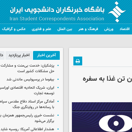
اقتصاد
ورزش
فرهنگ و هنر
بین الملل
علم و فناوری
عکس و گرافیک
آخرین اخبار
اخبار پربازدید
دا
پزشکیان: خدمت بی‌منت و مشارکت م
حل مشکلات کشور است
ای در بازگرداندن ۴۰ میلیون تن غذا به سفره
بیفوما در پرسپولیس ماندنی شد
ایران، شریک اتحادیه اقتصادی اوراسی
توسعه تجارت
آمادگی مرکز اسناد دفاع مقدس سپاه 
با رسانه‌ها در روایتگری جنگ
نشست خبری رئیس‌جمهور همزمان با ر
برگزار می‌شود
هشدار اطلاعاتی آمریکا: روسیه شاید ب