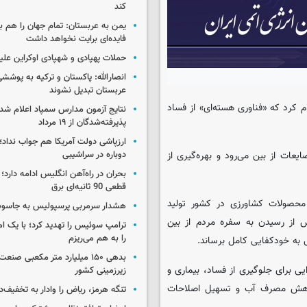
کند
یمن به عربستان: تمام جهان را هم 
فایده‌ای برایت نخواهد داشت
حملات پهپادی و شهپادی اوکراین علی
انصارالله: پاکستان و ترکیه به پوششی
عربستان تبدیل نشوند
 کرد که «فناوری هسته‌ای» از فساد
نتایج آزمون مدارس سمپاد اعلام شد/
پذیرفته‌شدگان از ۱۹ مرداد
ارزپاشی دولت آمریکا هم جواب نداد؛ 
آفت و ضایعات از بین می‌رود و بهره‌گیری از
دوباره در سراشیبی
بحران در راه‌آهن انگلیس ادامه دارد؛
قطعی 90 ثانیه‌ای برق
کشاورزی، سالانه حدود ۱۳۰ میلیون تن محصولات کشاورزی در کشور تولید
هشدار سرمربی پرسپولیس به جاسو
 معادل حدود ۴۰ میلیون تن، پیش از رسیدن به سفره مردم از بین
ترامپ سوئیس را تهدید کرد؛ با یک ام
را به هم می‌ریزم
ی به خودکفایی کامل برساند.
بدهی ۱۵۰ میلیارد متر مکعبی صن
ی برای جلوگیری از فساد، بیماری و
زیرزمینی کشور
کاهش مصرف آب و تسهیل اصلاحات
تنگه هرمز، ریاض را وادار به تخفیف‌