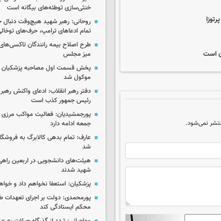
خنثی‌سازی توطئه‌های بیگانه است
رتوزا
روحانی: رهبر شهید هیچ‌وقت دنبال ج
تمام ادعاهای ترامپ، حرف‌های توخا
طرح اصلاح بیمه رانندگان تاکسی‌های 
ن است
میز مجلس
پخش قسمت اول مصاحبه پزشکیان ب
موکول شد
دفتر رهبر انقلاب: ادعای واکنش رهبر 
رئیس جمهور کذب است
پورجمشیدیان: فعالیت مواکب مرزی ار
تشر نمی‌شود.
جمعه ادامه دارد
عارف: تمام بدهی کالابرگ به فروشگاه
شد
هیئت‌های دانشجویی در اربعین راهی
شهید شدند
پزشکیان: استعفا نخواهم داد و خواه
پورمحمدی: دولت بر اجرای تعهدات ط
محکم ایستادگی کند