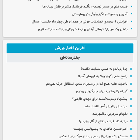
قدرت قلم در مسیر توسعه؛ تأکید فرماندار ملایر بر نقش رسانه‌ها
آخرین وضعیت چنگیز وثوقی در بیمارستان
افزایش ۹ درصدی تصادفات فوتی در همدان طی چهار ماه نخست امسال
بدهی یک میلیارد تومانی آبفای بهار به شهرداری بابت خسارت حفاری
آخرین اخبار ورزش
چندرسانه‌ای
چرا رونالدو به مسی تسلیت نگفت؟
پاسخ منفی گواردیولا به قهرمان آسیا!
تاجرنیا: علیه هیچ کدام از مدیران سابق استقلال حرف نمی‌زنم
گزینه رئال‌مادرید برای جایگزینی رودری
پیشنهاد وسوسه‌کننده برای مهدی طارمی؟
مرد سال والیبال آسیا انتخاب شد
نکونام سرمربی تراکتور شد
بیانیه تند فیفا در دفاع از آقای رئیس!
امیرحسین طاهری به پرسپولیس پیوست
نخستین تصویر لیونل مسی بعد از مرگ پدر + عکس