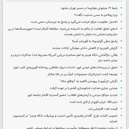
بلیط ۱۹ میلیونی هواپیما در مسیر تهران مشهد
چرا رونالدو به مسی تسلیت نگفت؟
الاخبار: مقاومت عراق غرامت نمی‌گیرد و پاسخ به عربستان حتمی است
ادعای تعلق اطاعت از حاکم به اندیشه بنی‌امیه، مغالطه آشکار است/ اموی‌مسلک‌ها در پی
مشروعیت‌بخشی به سازش با دشمن هستند
پاسخ منفی گواردیولا به قهرمان آسیا!
گزارش الجزیره از کاهش ذخایر موشکی ایالات متحده
بقائی: بازگشایی تنگه هرمز به لغو محاصره دریایی آمریکا مشروط شد/ مذاکرات ایران و
عمان ادامه دارد
تحول در زیرساخت‌های ایمنی ابهر؛ احداث دیوار حفاظتی رودخانه قوری‌چای کلید خورد
توسعه کشت استراتژیک محصولات کم‌آب‌بر در ۱۵۰ هکتار
نگرانی تل‌آویو از پیوستن قاهره به "توافق مکه"
مجتبی جباری هدایت شناورسازی قشم را بر عهده گرفت
تجدید میثاق مردمی با آرمان‌های انقلاب؛ حضور گسترده اقشار جامعه ابهر
حزب‌الله: ایران قوی‌تر از قبل شده است
قیمت نفت افزایشی شد
تصویب کلیات طرح "اقدام راهبردی تأمین امنیت و پیشرفت تنگه هرمز" در کمیسیون
عمران
از روایت حماسه تا نقد منصفانه؛ مأموریت رسانه‌ها در شرایط حساس کشور