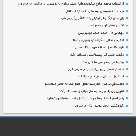
از انتخاب محمد صلاح شگفت‌زده‌ام/ انتظار میلان یا یوونتوس را داشتم، نه ترابزون
پیغام تند سرمربی تیم ملی به ستاره استقلال
بازی‌های لیگ برتر فوتبال با تماشاگر برگزار می‌شود
لیگ از همان اول جدی است
رونمایی از ۲ خرید جدید پرسپولیس
ادعای جنجالی تلگراف درباره رئیس فیفا
بارسلونا دنبال مدافع مورد علاقه مسی
مقصد جدید گلر پرسپولیسی مشخص شد
بیفوما در پرسپولیس ماندنی شد
هشدار سرمربی پرسپولیس به جاسوس تیم
استانبول میزبان سوپرجام اسپانیا شد
دودستگی در میان فدراسیون‌های عضو فیفا به خاطر اینفانتینو
علیپوریان به اردوی تیم ملی والیبال نشسته نرفت!
رقم فسخ قرارداد رضاییان با استقلال فقط ۱۰۰میلیون تومان!
رکوردشکنی دختر دونده ایران در بلاروس