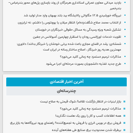
بازدید میدانی معاون عمرانی استانداری هرمزگان از روند بازسازی پل‌های محور بندرعباس–
بندرخمیر
نیروگاه خورشیدی ۱۲.۵ مگاواتی پالایشگاه بید بلند بهبهان وارد مدار تولید شد
از انتخاب محمد صلاح شگفت‌زده‌ام/ انتظار میلان یا یوونتوس را داشتم، نه ترابزون
تشکیل شعبه ویژه رسیدگی به مسائل حقوقی خبرنگاران در خوزستان
تقویت خدمات اورژانسی رودان با استقرار چهارمین آمبولانس در جغین
شمشادی: رشد در فضای مجازی باعث شده برخی خودشان را خبرنگار بدانند/ دلاوری:
مهمترین هدیه‌ روز خبرنگار، اصلاح ساختار رسانه در ایران است
مذاکرات ترمیم دستمزد چه زمانی کلید می‌خورد؟
طرح جدید تغذیه دانشجویان بصورت مرحله‌ای اجرا می‌شود
آخرین اخبار اقتصادی
چندرسانه‌ای
بازار لبنیات در انتظار بازگشت تقاضا/ شوک قیمتی به صلاح نیست
مذاکرات ترمیم دستمزد چه زمانی کلید می‌خورد؟
همه اطلاعات کسب‌ و کار را روی یک هاست نگذارید!
فروش برق در بورس انرژی یا فروش به تجمیع‌کننده؟ راهنمای ورود نیروگاه‌ها به بازار برق
برطرف شدن محدودیت‌ برق صنایع طی هفته‌های آینده