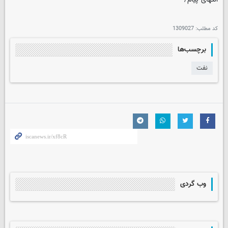
کد مطلب:
1309027
برچسب‌ها
نفت
وب گردی