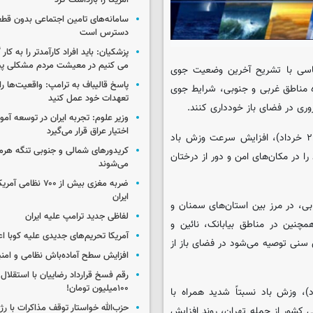
آمریکا را بازداشت کرد
سامانه‌های تامین اجتماعی بدون قطع
دسترس است
پزشکیان: باید افراد کارآمدتر را به کار
می کنیم در معیشت مردم مشکلی پی
ناسی با تشریح آخرین وضعیت جوی
پاسخ قالیباف به ترامپ: واقعیت‌ها را 
ان خوزستان، به‌ویژه مناطق غربی و جنوبی، شرایط جوی
تعهدات خود عمل کنید
وری در فضای باز خودداری کنند.
وزیر علوم: تجربه ایران در توسعه آم
اختیار عراق قرار می‌گیرد
وی افزود: در شهر تهران نیز طی ساعات بعدازظهر امروز (سه‌شنبه، ۲۶ خرداد)، افزایش سرعت وزش باد
کریدورهای شمالی و جنوبی تنگه هر
ا در مکان‌های امن و دور از درختان
می‌شوند
ضربه مغزی بیش از ۷۰۰ 
ایران
ی، در مرز بین استان‌های سمنان و
لفاظی جدید ترامپ علیه ایران
چنین در مناطق بیابانک، نائین و
آمریکا تحریم‌های جدیدی علیه کوبا اع
سنی توصیه می‌شود در فضای باز از
افزایش سطح آماده‌باش نظامی و امنی
رقم فسخ قرارداد رضاییان با استقلال
۱۰۰میلیون تومان!
در استان یزد نیز از امروز تا روز پنجشنبه (۲۷ خرداد)، وزش باد نسبتاً شدید همراه با
حزب‌الله خواستار توقف مذاکرات با رژ
کشور از جمله تهران، روند افزایش