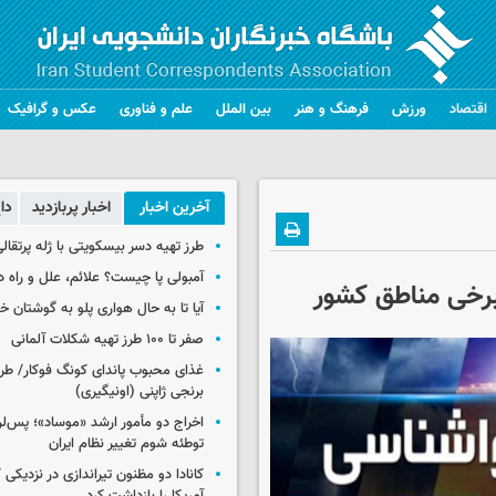
اقتصاد
ورزش
فرهنگ و هنر
بین الملل
علم و فناوری
عکس و گرافیک
آخرین اخبار
اخبار پربازدید
دا
طرز تهیه دسر بیسکویتی با ژله پرتقال
آمبولی پا چیست؟ علائم، علل و راه د
برخی مناطق کشور
آیا تا به حال هواری پلو به گوشتان 
صفر تا ۱۰۰ طرز تهیه شکلات آلمانی
غذای محبوب پاندای کونگ فوکار/ طرز
برنجی ژاپنی (اونیگیری)
اخراج دو مأمور ارشد «موساد»؛ پس‌
توطئه شوم تغییر نظام ایران
کانادا دو مظنون تیراندازی در نزدیکی