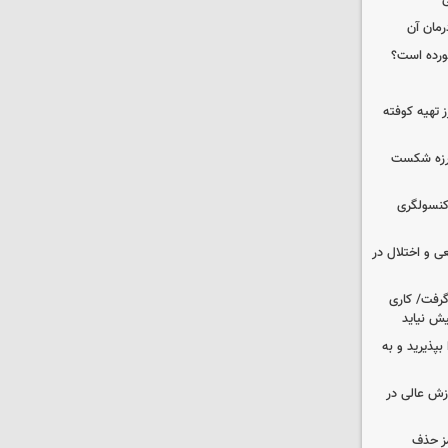
ی
رمان آن
خورده است؟
 تهیه کوفته
لرزه شکست
 کنسولگری
ی و اختلال در
 گرفت/ کاری
ش نیاید
بپذیرید و به
وزش عالی در
مز حذف