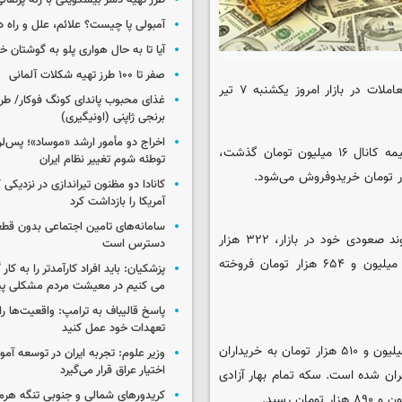
طرز تهیه دسر بیسکویتی با ژله پرتقال
آمبولی پا چیست؟ علائم، علل و راه د
آیا تا به حال هواری پلو به گوشتان 
صفر تا ۱۰۰ طرز تهیه شکلات آلمانی
؛ قیمت طلا، سکه و دلار با آغاز معاملات در بازار امروز یکشنبه ۷ تیر
غذای محبوب پاندای کونگ فوکار/ طرز
برنجی ژاپنی (اونیگیری)
اخراج دو مأمور ارشد «موساد»؛ پس‌
به گزارش فرارو؛ قیمت طلا ۱۸ عیار با افزایش ۳۲۲ هزار تومانی از نیمه کانال ۱۶ میلیون تومان گذشت،
توطئه شوم تغییر نظام ایران
کانادا دو مظنون تیراندازی در نزدیکی
آمریکا را بازداشت کرد
سامانه‌های تامین اجتماعی بدون قطع
قیمت هر گرم طلا ۱۸ عیار امروز یکشنبه ۷ تیر ماه، با ادامه دادن روند صعودی خود در بازار، ۳۲۲ هزار
دسترس است
تومان افزایش پیدا کرد. طلا ۱۸ عیار با این میزان افزایش گرمی ۱۶ میلیون و ۶۵۴ هزار تومان فروخته
پزشکیان: باید افراد کارآمدتر را به کار
می کنیم در معیشت مردم مشکلی پی
پاسخ قالیباف به ترامپ: واقعیت‌ها را 
تعهدات خود عمل کنید
سکه امامی در بازار امروز از سوی طلافروشان و صرافان با قیمت ۱۷۰ میلیون و ۵۱۰ هزار تومان به خریداران
وزیر علوم: تجربه ایران در توسعه آم
اختیار عراق قرار می‌گیرد
 گذشته سه میلیون و ۵۰۰ هزار تومان گران شده است. سکه تمام بهار آزادی
کریدورهای شمالی و جنوبی تنگه هر