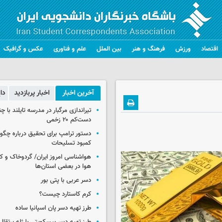
اقتصاد
ورزش
فرهنگ و هنر
بین الملل
علم و فناوری
عکس و گرافیک
آخرین اخبار
اخبار پربازدید
دا
تیراندازی مرگبار در مدرسه‌ تایلند با 
دست‌کم ۲۰ زخمی
دستور ترامپ برای تحقیق درباره چگو
کمبود تسلیحات
هواشناسی امروز ایران/ گردوخاک و
هوا در بعضی استان‌ها
دسر عربی با پتی بور
کرم کاستارد چیست؟
طرز تهیه دسر پان اسپانیا ساده