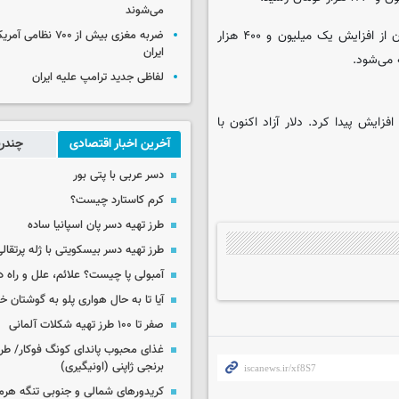
می‌شوند
قیمت نیم‌سکه ۸۸ میلیون و ۹۱۰ هزار تومان اعلام شده است که نشان از افزایش یک میلیون و ۴۰۰ هزار
ضربه مغزی بیش از ۷۰۰ 
ایران
لفاظی جدید ترامپ علیه ایران
ر جریان خریدوفروش‌های امروز دو هزار و ۶۰۰ تومان افزایش پیدا کرد. دلار آزاد اکنون با
آخرین اخبار اقتصادی
چندرس
دسر عربی با پتی بور
کرم کاستارد چیست؟
طرز تهیه دسر پان اسپانیا ساده
طرز تهیه دسر بیسکویتی با ژله پرتقال
آمبولی پا چیست؟ علائم، علل و راه د
آیا تا به حال هواری پلو به گوشتان 
صفر تا ۱۰۰ طرز تهیه شکلات آلمانی
غذای محبوب پاندای کونگ فوکار/ طرز
برنجی ژاپنی (اونیگیری)
کریدورهای شمالی و جنوبی تنگه هر