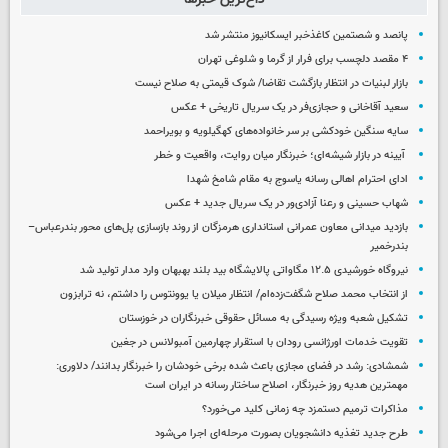
پانصد و شصتمین کاغذخبر ایسکانیوز منتشر شد
۴ مقصد دلچسب برای فرار از گرما و شلوغی تهران
بازار لبنیات در انتظار بازگشت تقاضا/ شوک قیمتی به صلاح نیست
سعید آقاخانی و حجازی‌فر در یک سریال تاریخی + عکس
سایه سنگین خودکشی بر سر خانواده‌های کهگیلویه و بویراحمد
آیینه در بازار شیشه‌ای؛ خبرنگار میان روایت، واقعیت و خطر
ادای احترام اهالی رسانه یاسوج به مقام شامخ شهدا
شهاب حسینی و رعنا آزادی‌ور در یک سریال جدید + عکس
بازدید میدانی معاون عمرانی استانداری هرمزگان از روند بازسازی پل‌های محور بندرعباس–
بندرخمیر
نیروگاه خورشیدی ۱۲.۵ مگاواتی پالایشگاه بید بلند بهبهان وارد مدار تولید شد
از انتخاب محمد صلاح شگفت‌زده‌ام/ انتظار میلان یا یوونتوس را داشتم، نه ترابزون
تشکیل شعبه ویژه رسیدگی به مسائل حقوقی خبرنگاران در خوزستان
تقویت خدمات اورژانسی رودان با استقرار چهارمین آمبولانس در جغین
شمشادی: رشد در فضای مجازی باعث شده برخی خودشان را خبرنگار بدانند/ دلاوری:
مهمترین هدیه‌ روز خبرنگار، اصلاح ساختار رسانه در ایران است
مذاکرات ترمیم دستمزد چه زمانی کلید می‌خورد؟
طرح جدید تغذیه دانشجویان بصورت مرحله‌ای اجرا می‌شود