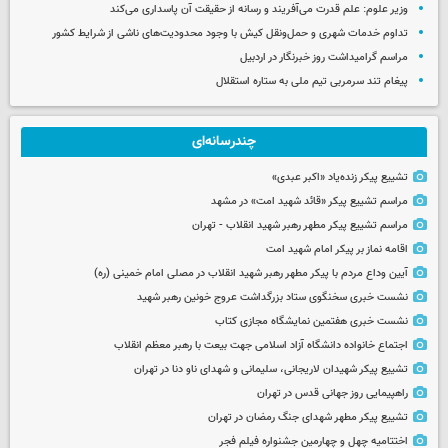
وزیر علوم: علم قدرت می‌آفریند و رسانه از حقیقت آن پاسداری می‌کند
تداوم خدمات شهری و حمل‌ونقل کیش با وجود محدودیت‌های ناشی از شرایط کشور
مراسم گرامیداشت روز خبرنگار در اردبیل
پیغام تند سرمربی تیم ملی به ستاره استقلال
چندرسانه‌ای
تشییع پیکر زنده‌یاد «اکبر عبدی»
مراسم تشییع پیکر «قائد شهید امت» در مشهد
مراسم تشییع پیکر مطهر رهبر شهید انقلاب - تهران
اقامه نماز بر پیکر امام شهید امت
آیین وداع مردم با پیکر مطهر رهبر شهید انقلاب در مصلی امام خمینی (ره)
نشست خبری سخنگوی ستاد بزرگداشت عروج خونین رهبر شهید
نشست خبری هفتمین نمایشگاه مجازی کتاب
اجتماع خانواده دانشگاه آزاد اسلامی جهت بیعت با رهبر معظم انقلاب
تشییع پیکر شهیدان لاریجانی، سلیمانی و شهدای ناو دنا در تهران
راهپیمایی روز جهانی قدس در تهران
تشییع پیکر مطهر شهدای جنگ رمضان در تهران
اختتامیه چهل و چهارمین جشنواره فیلم فجر