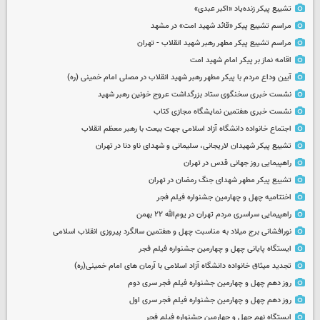
تشییع پیکر زنده‌یاد «اکبر عبدی»
مراسم تشییع پیکر «قائد شهید امت» در مشهد
مراسم تشییع پیکر مطهر رهبر شهید انقلاب - تهران
اقامه نماز بر پیکر امام شهید امت
آیین وداع مردم با پیکر مطهر رهبر شهید انقلاب در مصلی امام خمینی (ره)
نشست خبری سخنگوی ستاد بزرگداشت عروج خونین رهبر شهید
نشست خبری هفتمین نمایشگاه مجازی کتاب
اجتماع خانواده دانشگاه آزاد اسلامی جهت بیعت با رهبر معظم انقلاب
تشییع پیکر شهیدان لاریجانی، سلیمانی و شهدای ناو دنا در تهران
راهپیمایی روز جهانی قدس در تهران
تشییع پیکر مطهر شهدای جنگ رمضان در تهران
اختتامیه چهل و چهارمین جشنواره فیلم فجر
راهپیمایی سراسری مردم تهران در یوم‌الله ۲۲ بهمن
نورافشانی برج میلاد به مناسبت چهل‌ و هفتمین سالگرد پیروزی انقلاب اسلامی
ایستگاه پایانی چهل و چهارمین جشنواره فیلم فجر
تجدید میثاق خانواده دانشگاه آزاد اسلامی با آرمان های امام خمینی(ره)
روز دهم چهل و چهارمین جشنواره فیلم فجر سری دوم
روز دهم چهل و چهارمین جشنواره فیلم فجر سری اول
ایستگاه نهم چهل و چهارمین جشنواره فیلم فجر