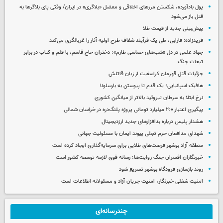
پول بادآورده، شکستن مرزهای اخلاقی و معضل «بلاگری» در ایران/ وقتی پای بلاگرها به
قتل باز می‌شود
پیش‌بینی جدید از قیمت طلا
فریدزاده: فارابی، طی یک فرآیند شفاف طرح اولیه آثار را غربالگری می‌کند
جهاد علمی در دل «شب‌های حماسی طارم»؛ دختران حاج قاسم، با قلم و کتاب در برابر
تبعات جنگ
جزئیات قتل قهرمان کراسفیت از زبان قاتلش
هافبک اسپانیایی؛ یک قدم تا پیوستن به بارسلونا
نرخ ابتلا به سرطان تیروئید بالاتر از میانگین کشوری
پیگیری اعتبار ۲۰۰ میلیارد تومانی پروژه پلنگ‌دره در خراسان شمالی
هشدار پلیس درباره بدافزارهای جدید ارزدیجیتال
شهدای مدافعان حرم تجلی پیوند ایمان با مسئولیت جهانی
منطقه آزاد بوشهر فرصت‌های طلایی برای سرمایه‌گذاری ایجاد کرده است
خبرنگاران افسران جنگ روایت‌ها؛ رسانه قوی لازمه توسعه کشور است
روند بازسازی فرودگاه بوشهر تسریع شود
امنیت شغلی خبرنگار، امنیت جریان آزاد و مسئولانه اطلاعات است
چندرسانه‌ای