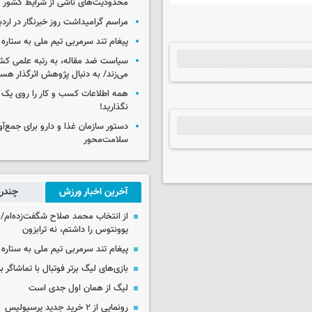
محدودیت‌های ناشی از شرایط کشور
مراسم گرامیداشت روز خبرنگار در اردب
پیغام تند سرمربی تیم ملی به ستاره 
سیاست ضد مقاله، به رتبه علمی کش
می‌زند/ به دنبال پژوهش اثرگذار هس
همه اطلاعات کسب‌ و کار را روی ی
نگذارید!
سلامت‌محور
آخرین اخبار ورزش
چندرس
از انتخاب محمد صلاح شگفت‌زده‌ام/ ان
یوونتوس را داشتم، نه ترابزون
پیغام تند سرمربی تیم ملی به ستاره 
بازی‌های لیگ برتر فوتبال با تماشاگر ب
لیگ از همان اول جدی است
رونمایی از ۲ خرید جدید پرسپولیس