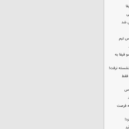
فا
ی
 شد
س تیم
 فیفا به
 نشسته نرفت!
 فقط
وس
که فرصت
د!
ید