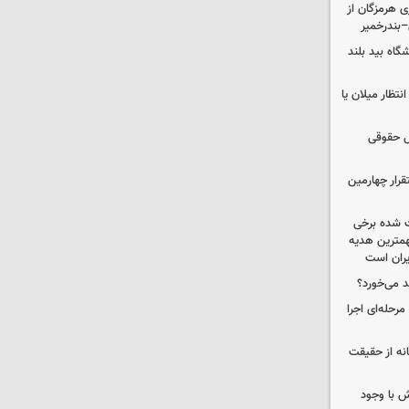
ی هرمزگان از
–بندرخمیر
واتی پالایشگاه بید بلند
تظار میلان یا
ل حقوقی
قرار چهارمین
 شده برخی
همترین هدیه‌
ایران است
د می‌خورد؟
حله‌ای اجرا
انه از حقیقت
 با وجود