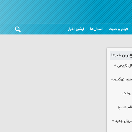
فیلم و صوت
استان‌ها
آرشیو اخبار
غ‌ترین خبرها
ل تاریخی +
های کهگیلویه
 روایت،
قام شامخ
سریال جدید +