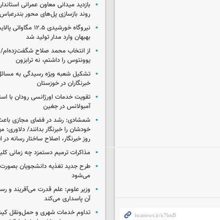
بازدید میدانی معاون عمرانی استاندار
روند بازسازی پل‌های محور بندرعباس
نیروگاه خورشیدی ۱۲.۵ مگا
بهبهان وارد مدار تولید شد
از انتخاب محمد صلاح شگفت‌زده‌ام/ ان
یوونتوس را داشتم، نه ترابزون
تشکیل شعبه ویژه رسیدگی به مسائ
خبرنگاران در خوزستان
تقویت خدمات اورژانسی رودان با است
آمبولانس در جغین
شمشادی: رشد در فضای مجازی باعث
خودشان را خبرنگار بدانند/ دلاوری: م
روز خبرنگار، اصلاح ساختار رسانه در 
مذاکرات ترمیم دستمزد چه زمانی کلی
طرح جدید تغذیه دانشجویان بصورت مر
می‌شود
وزیر علوم: علم قدرت می‌آفریند و رس
آن پاسداری می‌کند
تداوم خدمات شهری و حمل‌ونقل کیش