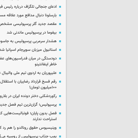
ادعای جنجالی تلگراف درباره رئیس فی
بارسلونا دنبال مدافع مورد علاقه مس
مقصد جدید گلر پرسپولیسی مشخص
بیفوما در پرسپولیس ماندنی شد
هشدار سرمربی پرسپولیس به جاسو
استانبول میزبان سوپرجام اسپانیا شد
دودستگی در میان فدراسیون‌های عضو
خاطر اینفانتینو
علیپوریان به اردوی تیم ملی والیبال
رقم فسخ قرارداد رضاییان با استقلال
۱۰۰میلیون تومان!
رکوردشکنی دختر دونده ایران در بلار
پرسپولیس؛ گران‌ترین تیم فصل جدید
فصل بدون پایان؛ فوتبالیست‌هایی 
استراحت ندارند
وینیسیوس حقوق رونالدو را هم رد کر
بمب جذاب پرسپولیس از روسیه می‌آ