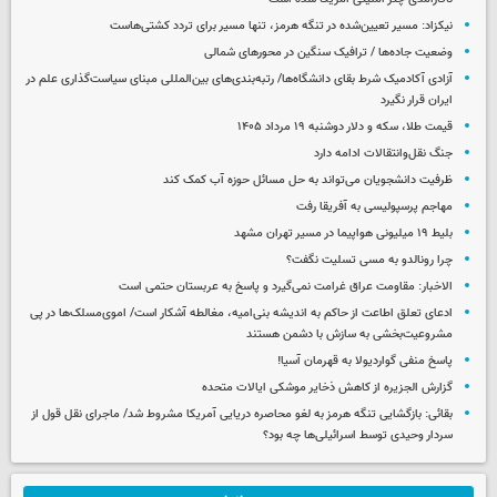
نیکزاد: مسیر تعیین‌شده در تنگه هرمز، تنها مسیر برای تردد کشتی‌هاست
وضعیت جاده‌ها / ترافیک سنگین در محورهای شمالی
آزادی آکادمیک شرط بقای دانشگاه‌ها/ رتبه‌بندی‌های بین‌المللی مبنای سیاست‌گذاری علم در
ایران قرار نگیرد
قیمت طلا، سکه و دلار دوشنبه ۱۹ مرداد ۱۴۰۵
جنگ نقل‌وانتقالات ادامه دارد
ظرفیت دانشجویان می‌تواند به حل مسائل حوزه آب کمک کند
مهاجم پرسپولیسی به آفریقا رفت
بلیط ۱۹ میلیونی هواپیما در مسیر تهران مشهد
چرا رونالدو به مسی تسلیت نگفت؟
الاخبار: مقاومت عراق غرامت نمی‌گیرد و پاسخ به عربستان حتمی است
ادعای تعلق اطاعت از حاکم به اندیشه بنی‌امیه، مغالطه آشکار است/ اموی‌مسلک‌ها در پی
مشروعیت‌بخشی به سازش با دشمن هستند
پاسخ منفی گواردیولا به قهرمان آسیا!
گزارش الجزیره از کاهش ذخایر موشکی ایالات متحده
بقائی: بازگشایی تنگه هرمز به لغو محاصره دریایی آمریکا مشروط شد/ ماجرای نقل قول از
سردار وحیدی توسط اسرائیلی‌ها چه بود؟