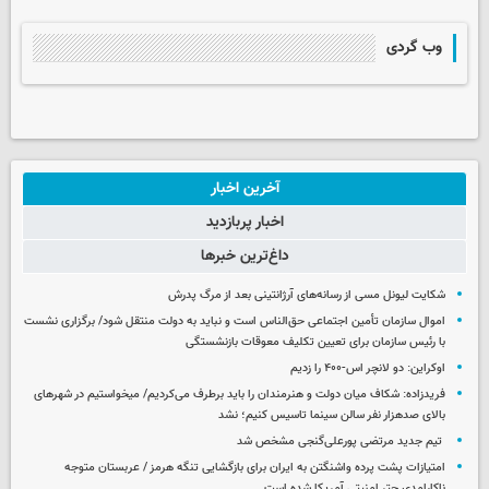
وب گردی
آخرین اخبار
اخبار پربازدید
داغ‌ترین خبرها
شکایت لیونل مسی از رسانه‌های آرژانتینی بعد از مرگ پدرش
اموال سازمان تأمین اجتماعی حق‌الناس است و نباید به دولت منتقل شود/ برگزاری نشست
با رئیس سازمان برای تعیین تکلیف معوقات بازنشستگی
اوکراین: دو لانچر اس-۴۰۰ را زدیم
فریدزاده: شکاف میان دولت و هنرمندان را باید برطرف می‌کردیم/ میخواستیم در شهرهای
بالای صدهزار نفر سالن سینما تاسیس کنیم؛ نشد
تیم جدید مرتضی پورعلی‌گنجی مشخص شد
امتیازات پشت پرده واشنگتن به ایران برای بازگشایی تنگه هرمز / عربستان متوجه
ناکارامدی چتر امنیتی آمریکا شده است