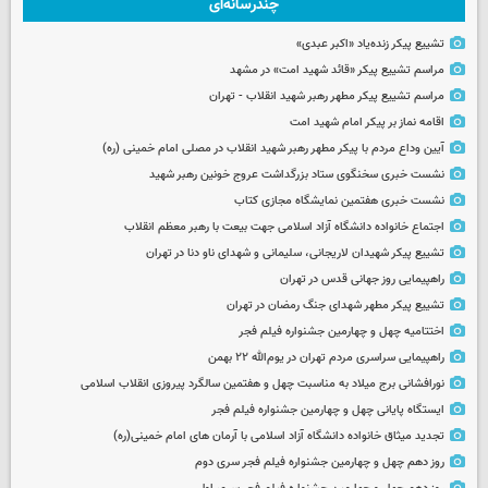
چندرسانه‌ای
تشییع پیکر زنده‌یاد «اکبر عبدی»
مراسم تشییع پیکر «قائد شهید امت» در مشهد
مراسم تشییع پیکر مطهر رهبر شهید انقلاب - تهران
اقامه نماز بر پیکر امام شهید امت
آیین وداع مردم با پیکر مطهر رهبر شهید انقلاب در مصلی امام خمینی (ره)
نشست خبری سخنگوی ستاد بزرگداشت عروج خونین رهبر شهید
نشست خبری هفتمین نمایشگاه مجازی کتاب
اجتماع خانواده دانشگاه آزاد اسلامی جهت بیعت با رهبر معظم انقلاب
تشییع پیکر شهیدان لاریجانی، سلیمانی و شهدای ناو دنا در تهران
راهپیمایی روز جهانی قدس در تهران
تشییع پیکر مطهر شهدای جنگ رمضان در تهران
اختتامیه چهل و چهارمین جشنواره فیلم فجر
راهپیمایی سراسری مردم تهران در یوم‌الله ۲۲ بهمن
نورافشانی برج میلاد به مناسبت چهل‌ و هفتمین سالگرد پیروزی انقلاب اسلامی
ایستگاه پایانی چهل و چهارمین جشنواره فیلم فجر
تجدید میثاق خانواده دانشگاه آزاد اسلامی با آرمان های امام خمینی(ره)
روز دهم چهل و چهارمین جشنواره فیلم فجر سری دوم