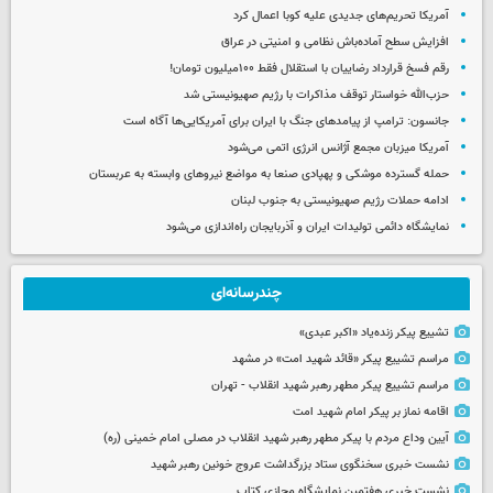
آمریکا تحریم‌های جدیدی علیه کوبا اعمال کرد
افزایش سطح آماده‌باش نظامی و امنیتی در عراق
رقم فسخ قرارداد رضاییان با استقلال فقط ۱۰۰میلیون تومان!
حزب‌الله خواستار توقف مذاکرات با رژیم صهیونیستی شد
جانسون: ترامپ از پیامدهای جنگ با ایران برای آمریکایی‌ها آگاه است
آمریکا میزبان مجمع آژانس انرژی اتمی می‌شود
حمله گسترده موشکی و پهپادی صنعا به مواضع نیروهای وابسته به عربستان
ادامه حملات رژیم صهیونیستی به جنوب لبنان
نمایشگاه دائمی تولیدات ایران و آذربایجان راه‌اندازی می‌شود
چندرسانه‌ای
تشییع پیکر زنده‌یاد «اکبر عبدی»
مراسم تشییع پیکر «قائد شهید امت» در مشهد
مراسم تشییع پیکر مطهر رهبر شهید انقلاب - تهران
اقامه نماز بر پیکر امام شهید امت
آیین وداع مردم با پیکر مطهر رهبر شهید انقلاب در مصلی امام خمینی (ره)
نشست خبری سخنگوی ستاد بزرگداشت عروج خونین رهبر شهید
نشست خبری هفتمین نمایشگاه مجازی کتاب