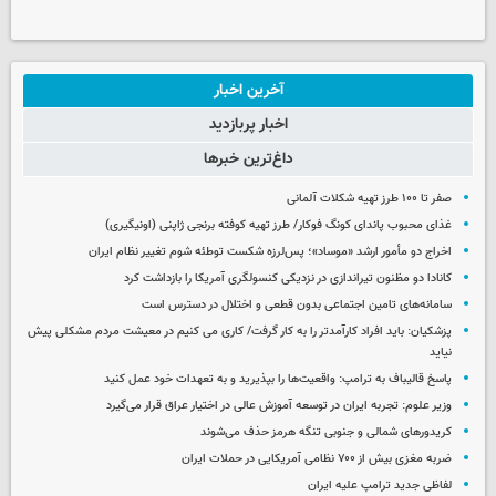
آخرین اخبار
اخبار پربازدید
داغ‌ترین خبرها
صفر تا ۱۰۰ طرز تهیه شکلات آلمانی
غذای محبوب پاندای کونگ فوکار/ طرز تهیه کوفته برنجی ژاپنی (اونیگیری)
اخراج دو مأمور ارشد «موساد»؛ پس‌لرزه شکست توطئه شوم تغییر نظام ایران
کانادا دو مظنون تیراندازی در نزدیکی کنسولگری آمریکا را بازداشت کرد
سامانه‌های تامین اجتماعی بدون قطعی و اختلال در دسترس است
پزشکیان: باید افراد کارآمدتر را به کار گرفت/ کاری می کنیم در معیشت مردم مشکلی پیش
نیاید
پاسخ قالیباف به ترامپ: واقعیت‌ها را بپذیرید و به تعهدات خود عمل کنید
وزیر علوم: تجربه ایران در توسعه آموزش عالی در اختیار عراق قرار می‌گیرد
کریدورهای شمالی و جنوبی تنگه هرمز حذف می‌شوند
ضربه مغزی بیش از ۷۰۰ نظامی آمریکایی در حملات ایران
لفاظی جدید ترامپ علیه ایران