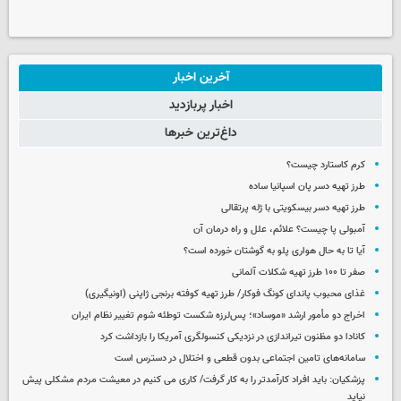
آخرین اخبار
اخبار پربازدید
داغ‌ترین خبرها
کرم کاستارد چیست؟
طرز تهیه دسر پان اسپانیا ساده
طرز تهیه دسر بیسکویتی با ژله پرتقالی
آمبولی پا چیست؟ علائم، علل و راه درمان آن
آیا تا به حال هواری پلو به گوشتان خورده است؟
صفر تا ۱۰۰ طرز تهیه شکلات آلمانی
غذای محبوب پاندای کونگ فوکار/ طرز تهیه کوفته برنجی ژاپنی (اونیگیری)
اخراج دو مأمور ارشد «موساد»؛ پس‌لرزه شکست توطئه شوم تغییر نظام ایران
کانادا دو مظنون تیراندازی در نزدیکی کنسولگری آمریکا را بازداشت کرد
سامانه‌های تامین اجتماعی بدون قطعی و اختلال در دسترس است
پزشکیان: باید افراد کارآمدتر را به کار گرفت/ کاری می کنیم در معیشت مردم مشکلی پیش
نیاید