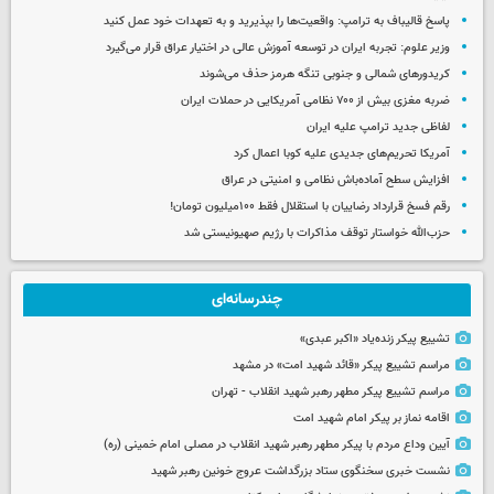
پاسخ قالیباف به ترامپ: واقعیت‌ها را بپذیرید و به تعهدات خود عمل کنید
وزیر علوم: تجربه ایران در توسعه آموزش عالی در اختیار عراق قرار می‌گیرد
کریدورهای شمالی و جنوبی تنگه هرمز حذف می‌شوند
ضربه مغزی بیش از ۷۰۰ نظامی آمریکایی در حملات ایران
لفاظی جدید ترامپ علیه ایران
آمریکا تحریم‌های جدیدی علیه کوبا اعمال کرد
افزایش سطح آماده‌باش نظامی و امنیتی در عراق
رقم فسخ قرارداد رضاییان با استقلال فقط ۱۰۰میلیون تومان!
حزب‌الله خواستار توقف مذاکرات با رژیم صهیونیستی شد
چندرسانه‌ای
تشییع پیکر زنده‌یاد «اکبر عبدی»
مراسم تشییع پیکر «قائد شهید امت» در مشهد
مراسم تشییع پیکر مطهر رهبر شهید انقلاب - تهران
اقامه نماز بر پیکر امام شهید امت
آیین وداع مردم با پیکر مطهر رهبر شهید انقلاب در مصلی امام خمینی (ره)
نشست خبری سخنگوی ستاد بزرگداشت عروج خونین رهبر شهید