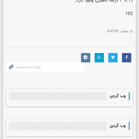
(۲ تا ۳ درجه کاهش) وجود دارد.
102
کد مطلب:
618733
وب گردی
وب گردی