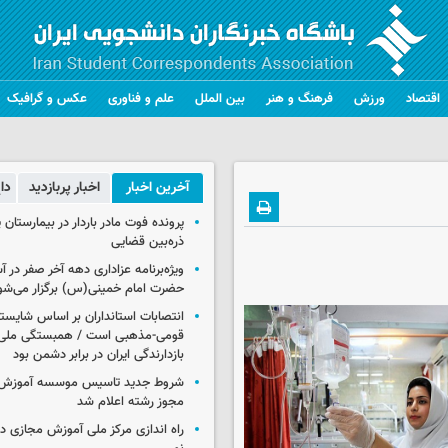
اقتصاد
ورزش
فرهنگ و هنر
بین الملل
علم و فناوری
عکس و گرافیک
آخرین اخبار
اخبار پربازدید
دا
پرونده فوت مادر باردار در بیمارستان پ
ذره‌بین قضایی
ویژه‌برنامه عزاداری دهه آخر صفر در
حضرت امام خمینی(س) برگزار می‌شو
انتصابات استانداران بر اساس شایست
قومی-مذهبی است / همبستگی ملی،
بازدارندگی ایران در برابر دشمن بود
شروط جدید تاسیس موسسه آموزش 
مجوز رشته اعلام شد
راه اندازی مرکز ملی آموزش مجازی در