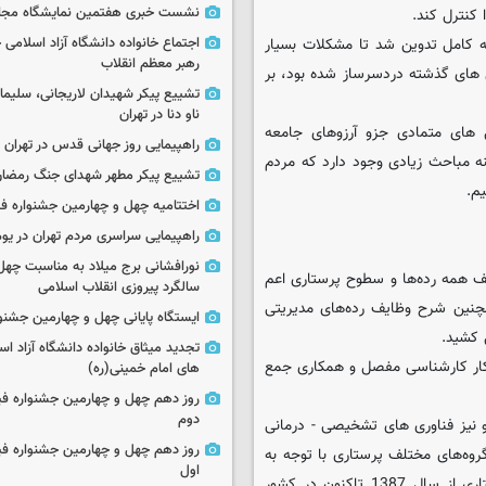
نشست خبری هفتمین نمایشگاه مجا
 کنترل کند.
 کامل تدوین شد تا مشکلات بسیار
اجتماع خانواده دانشگاه آزاد اسلامی
رهبر معظم انقلاب
 های گذشته دردسرساز شده بود، بر
تشییع پیکر شهیدان لاریجانی، سلیما
ناو دنا در تهران
های متمادی جزو آرزوهای جامعه
راهپیمایی روز جهانی قدس در تهران
نه مباحث زیادی وجود دارد که مردم
تشییع پیکر مطهر شهدای جنگ رمضان 
یم.
اختتامیه چهل و چهارمین جشنواره فی
راهپیمایی سراسری مردم تهران در یوم‌الله ۲۲
نورافشانی برج میلاد به مناسبت چهل
 همه رده‌ها و سطوح پرستاری اعم
سالگرد پیروزی انقلاب اسلامی
نین شرح وظایف رده‌های مدیریتی
ایستگاه پایانی چهل و چهارمین جشنو
 کشید.
تجدید میثاق خانواده دانشگاه آزاد اسل
 کار کارشناسی مفصل و همکاری جمع
های امام خمینی(ره)
روز دهم چهل و چهارمین جشنواره ف
دوم
 نیز فناوری های تشخیصی - درمانی
روز دهم چهل و چهارمین جشنواره ف
وه‌های مختلف پرستاری با توجه به
اول
این تغییرات، روشن و شفاف نبود؛ در واقع شرح وظایف جامعه پرستاری از سال 1387 تاکنون در کشور