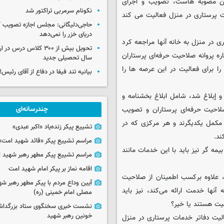
این مصوبه هاست، تصویب و اجرای
نکونام سرمربی تراکتور شد
 پرستاری در منزل فعالیت می کند
حاجی‌دلیگانی: مجلس اجازه تصویب ک
دریای خزر را نمی‌دهد
 در منزل به خانه آنها مراجعه کرد
تحویل بیش از ۳۰۰ کلاس درس 
ه پروانه صلاحیت حرفه‌ای پرستاران
سال تحصیلی جدید
ا برای فعالیت در این عرصه ها را
بیانیه تند فیفا در دفاع از آقای رئیس!
و إبلاغ شد، شامل ابلاغ بخشنامه و
صلاحیت حرفه‌ای پرستاران و تصویب
چندرسانه‌ای
مکمل یکدیگرند و هر مرکزی که در
تشییع پیکر زنده‌یاد «اکبر عبدی»
ند.
مراسم تشییع پیکر «قائد شهید امت»
ه گر نیز باید با این خدمات مانند
مراسم تشییع پیکر مطهر رهبر شهید ان
اقامه نماز بر پیکر امام شهید امت
 علاوه برکسب اطمینان از صلاحیت
آیین وداع مردم با پیکر مطهر رهبر شه
نها خدمت ارائه می‌کند، نیز باید
مصلی امام خمینی (ره)
حیت هستند یا خیر؟
نشست خبری سخنگوی ستاد بزرگدا
خونین رهبر شهید
الیت دفاتر خدمات پرستاری در منزل