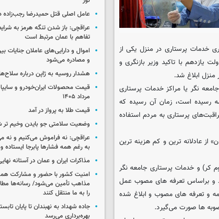
نور
عامل اصلی قتل حمیدرضا رجب‌زاده 
عراقچی: باز شدن تنگه هرمز به شرایط
تفاهم با عمان مرتبط است
ذاری خدمات پرستاری در منزل یکی از
اموال و دارایی‌های عاملان جنایات بی
و مصادره می‌شود
ت یازدهم با تاکید وزیر بازنگری و
هشدار روسیه به ژاپن درباره سلاح‌ه
منزل ابلاغ شد.
 جامعه نگر یا مراکز خدمات پرستاری
مرداد ۱۴۰۵
مه رسیده است، زمان آن رسیده که
قیمت طلا به پرواز در آمد
اقبت‌های پرستاری به مردم استفاده
وضعیت سلامتی جو بایدن وخیم تر 
عراقچی: نه فراموش می‌کنیم و نه می
» از عادلانه ترین و کم هزینه ترین
به رغم همه فشارها پابرجا ایستاده و
مذاکرات ایران و عمان در آستانه نها
م کر) و خدمات پرستاری جامعه نگر
امنیت کشور با حضور و مشارکت همه 
دید و براساس تعرفه های مصوب عمل
مذاهب تأمین می‌شود/ رسانه‌ها مطا
را به ما منتقل کنند
امه و تعرفه های مصوب و ابلاغ شده
وبه ها صورت می‌گیرد.
جاده شهداد به نهبندان تا پایان تابست
بهره‌برداری می‌رسد