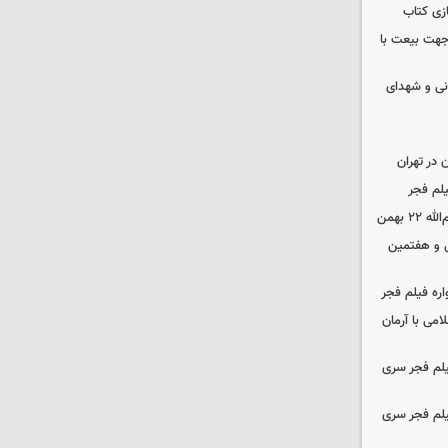
زی کتاب
 جهت بیعت با
نی و شهدای
در تهران
لم فجر
 بهمن
‌ و هفتمین
اره فیلم فجر
امی با آرمان
یلم فجر سری
یلم فجر سری