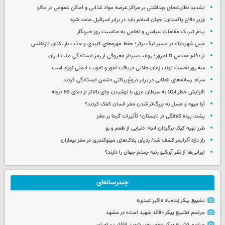
تشدید نظارت‌های بهداشتی بر مراکز عرضه مواد غذایی و اماکن عمومی در ماکو
وزیر دفاع پاکستان: جهان اسلام باید در برابر اسرائیل متحد شود
پیام تبریک مقامات سیاسی و نظامی به مناسبت روز خبرنگار
مس شهربابک در مسیر لیگ برتر؛ حفظ مهره‌های کلیدی و جذب بازیکنان تازه‌نفس
از دفاع مقدس تا امروز؛ روایت سردار معروفی از رمز ایستادگی ملت ایران
سه روز نخست تولد، زمان طلایی دریافت آغوز و تقویت ایمنی نوزاد است
سپاه: رسانه‌های انقلابی در برابر دروغ‌پراکنی دشمن ایستادگی کردند
افزایش خطر ابتلا به سرطان مری با نوشیدن چای بالاتر از دمای ۶۵ درجه
آیا میوه و عسل به بزرگ‌تر شدن مغز انسان کمک کردند؟
پشت پرده کلافگی در تابستان؛ تأثیرات گرما بر مغز
طرز تهیه کیک برگردان انبه؛ دنیایی از طعم و بو
راز تازه آلزایمر کشف شد/ ردپای پلاک‌های میتوکندری در مغز بیماران
ایرانی‌ها از نظر آی‌کیو رتبه چندم جهان را دارند؟
چندرسانه‌ای
تشییع پیکر زنده‌یاد «اکبر عبدی»
مراسم تشییع پیکر «قائد شهید امت» در مشهد
مراسم تشییع پیکر مطهر رهبر شهید انقلاب - تهران