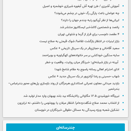
آموزش آشپزی / طرز تهیه آش آبغوره شیرازی خوشمزه و اصیل
چه عواملی باعث پارگی رگ خونی در چشم می‌شوند؟
ایرانی‌ها از نظر آی‌کیو رتبه چندم جهان را دارند؟
پانصد و شصتمین کاغذخبر ایسکانیوز منتشر شد
۴ مقصد دلچسب برای فرار از گرما و شلوغی تهران
بازار لبنیات در انتظار بازگشت تقاضا/ شوک قیمتی به صلاح نیست
سعید آقاخانی و حجازی‌فر در یک سریال تاریخی + عکس
سایه سنگین خودکشی بر سر خانواده‌های کهگیلویه و بویراحمد
آیینه در بازار شیشه‌ای؛ خبرنگار میان روایت، واقعیت و خطر
ادای احترام اهالی رسانه یاسوج به مقام شامخ شهدا
شهاب حسینی و رعنا آزادی‌ور در یک سریال جدید + عکس
بازدید میدانی معاون عمرانی استانداری هرمزگان از روند بازسازی پل‌های محور بندرعباس–
بندرخمیر
نیروگاه خورشیدی ۱۲.۵ مگاواتی پالایشگاه بید بلند بهبهان وارد مدار تولید شد
از انتخاب محمد صلاح شگفت‌زده‌ام/ انتظار میلان یا یوونتوس را داشتم، نه ترابزون
تشکیل شعبه ویژه رسیدگی به مسائل حقوقی خبرنگاران در خوزستان
چندرسانه‌ای