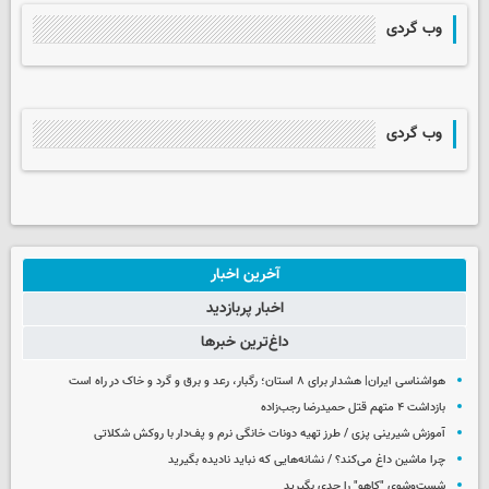
وب گردی
وب گردی
آخرین اخبار
اخبار پربازدید
داغ‌ترین خبرها
هواشناسی ایران| هشدار برای ۸ استان؛ رگبار، رعد و برق و گرد و خاک در راه است
بازداشت ۴ متهم قتل حمیدرضا رجب‌زاده
آموزش شیرینی پزی / طرز تهیه دونات خانگی نرم و پف‌دار با روکش شکلاتی
چرا ماشین داغ می‌کند؟ / نشانه‌هایی که نباید نادیده بگیرید
شست‌وشوی "کاهو" را جدی بگیرید