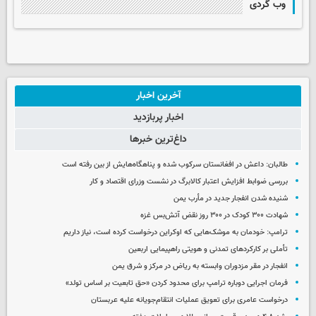
وب گردی
آخرین اخبار
اخبار پربازدید
داغ‌ترین خبرها
طالبان: داعش در افغانستان سرکوب شده و پناهگاه‌هایش از بین رفته است
بررسی ضوابط افزایش اعتبار کالابرگ در نشست وزرای اقتصاد و کار
شنیده شدن انفجار جدید در مأرب یمن
شهادت ۳۰۰ کودک در ۳۰۰ روز نقض آتش‌بس غزه
ترامپ: خودمان به موشک‌هایی که اوکراین درخواست کرده است، نیاز داریم
تأملی بر کارکردهای تمدنی و هویتی راهپیمایی اربعین
انفجار در مقر مزدوران وابسته به ریاض در مرکز و شرق یمن
فرمان اجرایی دوباره ترامپ برای محدود کردن «حق تابعیت بر اساس تولد»
درخواست عامری برای تعویق عملیات انتقام‌جویانه علیه عربستان