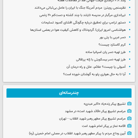
رشد ۴.۸ درصدی قیمت جهانی طلا در معاملات هفته
نظرسنجی رویترز: مردم آمریکا جنگ با ایران را عامل بی‌ثباتی می‌دانند
تیراندازی مرگبار در مدرسه‌ تایلند با چند کشته و دست‌کم ۲۰ زخمی
دستور ترامپ برای تحقیق درباره چگونگی افشای کمبود تسلیحات
هواشناسی امروز ایران/ گردوخاک و کاهش کیفیت هوا در بعضی استان‌ها
دسر عربی با پتی بور
کرم کاستارد چیست؟
طرز تهیه دسر پان اسپانیا ساده
طرز تهیه دسر بیسکویتی با ژله پرتقالی
آمبولی پا چیست؟ علائم، علل و راه درمان آن
آیا تا به حال هواری پلو به گوشتان خورده است؟
چندرسانه‌ای
تشییع پیکر زنده‌یاد «اکبر عبدی»
مراسم تشییع پیکر «قائد شهید امت» در مشهد
مراسم تشییع پیکر مطهر رهبر شهید انقلاب - تهران
اقامه نماز بر پیکر امام شهید امت
آیین وداع مردم با پیکر مطهر رهبر شهید انقلاب در مصلی امام خمینی (ره)