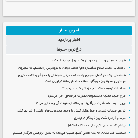
آخرین اخبار
اخبار پربازدید
داغ‌ترین خبرها
شهاب حسینی و رعنا آزادی‌ور در یک سریال جدید + عکس
از انتخاب محمد صلاح شگفت‌زده‌ام/ انتظار میلان یا یوونتوس را داشتم، نه ترابزون
شمشادی: رشد در فضای مجازی باعث شده برخی خودشان را خبرنگار بدانند/ دلاوری:
مهمترین هدیه‌ روز خبرنگار، اصلاح ساختار رسانه در ایران است
مذاکرات ترمیم دستمزد چه زمانی کلید می‌خورد؟
طرح جدید تغذیه دانشجویان بصورت مرحله‌ای اجرا می‌شود
وزیر علوم: علم قدرت می‌آفریند و رسانه از حقیقت آن پاسداری می‌کند
تداوم خدمات شهری و حمل‌ونقل کیش با وجود محدودیت‌های ناشی از شرایط کشور
مراسم گرامیداشت روز خبرنگار در اردبیل
پیغام تند سرمربی تیم ملی به ستاره استقلال
سیاست ضد مقاله، به رتبه علمی کشور آسیب می‌زند/ به دنبال پژوهش اثرگذار هستیم