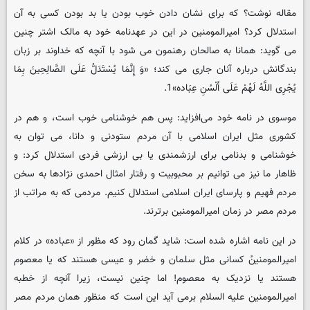
مقاله نوشت؟ که برای نشان دادن خوب بودن یا بد بودن کسی به آن
استدلال کرد؟ امیرالمومنین در این در عهدنامه خود به مالک اشتر چنین
می گوید: همانا به صالحان رهنمون می شود با آنچه که خداوند بر زبان
بندگانش درباره آنان جاری می کند؛ «وَ إِنَّمَا یُسْتَدَلُّ عَلَى الصَّالِحِینَ بِمَا
یُجْرِی اللَّهُ لَهُمْ عَلَى أَلْسُنِ عِبَاده»1.
موسوی در نامه خود می‌افزاید: پس هم خوشنامی خوب است، و هم در
کشوری مثل ایران اسلامی با آن مردم ستودنی و دانا، می توان به
خوشنامی و بدنامی برای ارزشمندی یا بی ارزشی فردی استدلال کرد: و
ظاهار ما نیز می توانیم بر محبوبیت و رفتار امثال احمدی نژادها به سخن
مردم فهیم و پارسای ایران اسلامی استدلال کنیم. مردمی که به مراتب از
مردم مصر در زمان امیرالمومنین برترند.
در این نامه اشاره شده است: شاید گمان رود که مظور از «عباده» در کلام
امیرالمومنینُ کسانی مثل سلمان و خضر و عیسی هستند که یا معصوم
هستند یا نزدیک به معصوم! اما چنین نیست، زیرا آنچه از خطبه
امیرالمومنین علیه السلام برمی آید این است که منظور همان مردم مصر