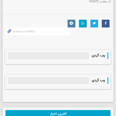
کد مطلب:
916372
وب گردی
وب گردی
آخرین اخبار