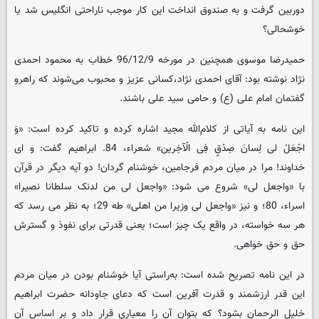
دوربین گرفت و به صندوق انداخت این کار موجب ناراحتی انگلیس شد یا
خوشحالی؟
حمیدرضا موسوی همچنین در مورخه 96/12/9 خطاب به محمود احمدی
نژاد نوشته بود: آقای احمدی نژاد،کسانی عزیز و محبوب می‌شوند که راهرو
گفتمان امام علی (ع) و حامی سید علی باشند.
این نامه به آیاتی از کلام‌الله مجید اشاره کرده و تاکید کرده است: «وَ
اجْعَلْ لی‏ لِسانَ صِدْقٍ فِی الْآخِرین» شعراء، 84. ابراهیم گفت: و ای
خداوند! مرا در میان مردم فرجامین، خوشنام گردان! دو آیه دیگر در قرآن
با «واجعل لی» شروع می شود: «واجعل لی من لدنک سلطانا نصیرا»
اسراء، 80؛ و نیز «واجعل لی وزیرا من اهلی» طه 29؛ به نظر می رسد که
هر سه خواسته، در واقع یک چیز است؛ یعنی قدرتی برای نفوذ و گسترش
حق و حق خواهی.
در این نامه تصریح شده است: به‌راستی آیا خوشنام بودن در میان مردم
این قدر ارزشمند و قدرت آفرین است که دعای جاودانه حضرت ابراهیم
خلیل الرحمان بشود؟ که بتوان آن را معیاری قرار داد و بر اساس آن