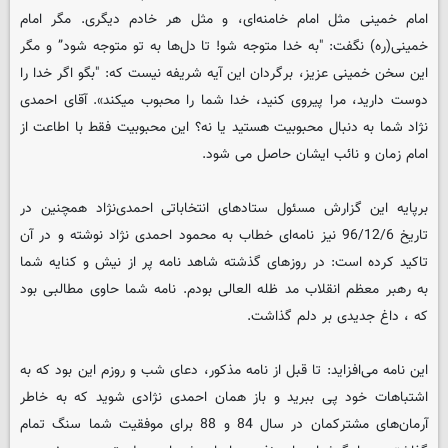
امام خمینی مثل امام خامنه‌ای، و مثل هر خادم دیگری. مگر امام
خمینی(ره) نگفت: "به خدا متوجه شو! تا دل‌ها به تو متوجه شود” و مگر
این سخن خمینی عزیز، برگردان این آیه شریفه نیست که: "بگو اگر خدا را
دوست دارید، مرا پیروی کنید، خدا شما را محبوب میکند». آقای احمدی
نژاد شما به دنبال محبوبیت هستید یا نه؟ این محبوبیت فقط با اطاعت از
امام زمان و نائب ایشان حاصل می شود.
برپایه این گزارش مسئول ستادهای انتخاباتی احمدی‌نژاد همچنین در
تاریخ 96/12/6 نیز نامه‌ای خطاب به محمود احمدی نژاد نوشته و در آن
تاکید کرده است: در روزهای گذشته شاهد نامه پر از نیش و کنایه شما
به رهبر معظم انقلاب مد ظله العالی بودم. نامه شما حاوی مطالبی بود
که ، داغ جدیدی بر دلم گذاشت.
این نامه می‌افزاید: تا قبل از نامه مذکور، دعای شب و روزم این بود که به
اشتباهات خود پی ببرید و باز همان احمدی نژادی شوید که به خاطر
آرمان‌های مشترکمان در سال 84 و 88 برای موفقیت شما سنگ تمام