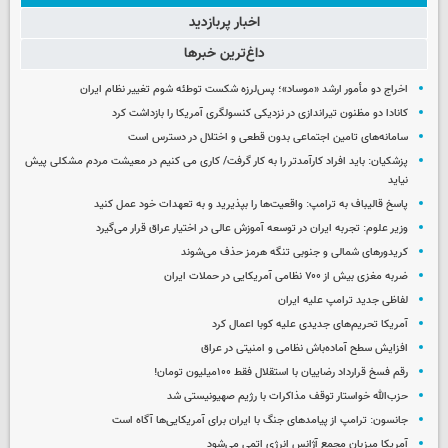
اخبار پربازدید
داغ‌ترین خبرها
اخراج دو مأمور ارشد «موساد»؛ پس‌لرزه شکست توطئه شوم تغییر نظام ایران
کانادا دو مظنون تیراندازی در نزدیکی کنسولگری آمریکا را بازداشت کرد
سامانه‌های تامین اجتماعی بدون قطعی و اختلال در دسترس است
پزشکیان: باید افراد کارآمدتر را به کار گرفت/ کاری می کنیم در معیشت مردم مشکلی پیش
نیاید
پاسخ قالیباف به ترامپ: واقعیت‌ها را بپذیرید و به تعهدات خود عمل کنید
وزیر علوم: تجربه ایران در توسعه آموزش عالی در اختیار عراق قرار می‌گیرد
کریدورهای شمالی و جنوبی تنگه هرمز حذف می‌شوند
ضربه مغزی بیش از ۷۰۰ نظامی آمریکایی در حملات ایران
لفاظی جدید ترامپ علیه ایران
آمریکا تحریم‌های جدیدی علیه کوبا اعمال کرد
افزایش سطح آماده‌باش نظامی و امنیتی در عراق
رقم فسخ قرارداد رضاییان با استقلال فقط ۱۰۰میلیون تومان!
حزب‌الله خواستار توقف مذاکرات با رژیم صهیونیستی شد
جانسون: ترامپ از پیامدهای جنگ با ایران برای آمریکایی‌ها آگاه است
آمریکا میزبان مجمع آژانس انرژی اتمی می‌شود