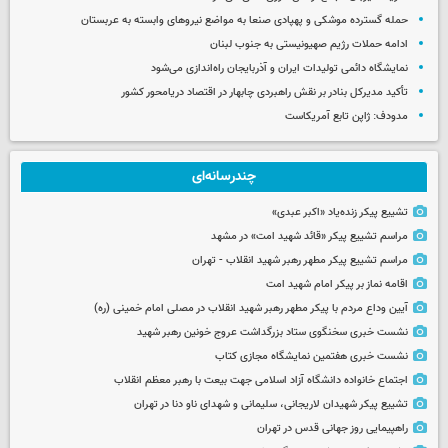
حمله گسترده موشکی و پهپادی صنعا به مواضع نیروهای وابسته به عربستان
ادامه حملات رژیم صهیونیستی به جنوب لبنان
نمایشگاه دائمی تولیدات ایران و آذربایجان راه‌اندازی می‌شود
تأکید مدیرکل بنادر بر نقش راهبردی چابهار در اقتصاد دریامحور کشور
مدودف: ژاپن تابع آمریکاست
چندرسانه‌ای
تشییع پیکر زنده‌یاد «اکبر عبدی»
مراسم تشییع پیکر «قائد شهید امت» در مشهد
مراسم تشییع پیکر مطهر رهبر شهید انقلاب - تهران
اقامه نماز بر پیکر امام شهید امت
آیین وداع مردم با پیکر مطهر رهبر شهید انقلاب در مصلی امام خمینی (ره)
نشست خبری سخنگوی ستاد بزرگداشت عروج خونین رهبر شهید
نشست خبری هفتمین نمایشگاه مجازی کتاب
اجتماع خانواده دانشگاه آزاد اسلامی جهت بیعت با رهبر معظم انقلاب
تشییع پیکر شهیدان لاریجانی، سلیمانی و شهدای ناو دنا در تهران
راهپیمایی روز جهانی قدس در تهران