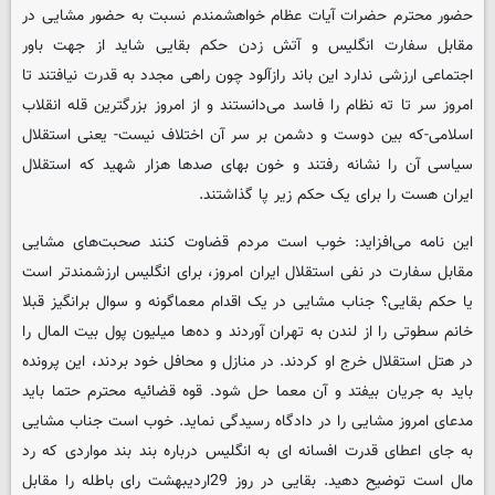
حضور محترم حضرات آیات عظام خواهشمندم نسبت به حضور مشایی در
مقابل سفارت انگلیس و آتش زدن حکم بقایی شاید از جهت باور
اجتماعی ارزشی ندارد این باند رازآلود چون راهی مجدد به قدرت نیافتند تا
امروز سر تا ته نظام را فاسد می‌دانستند و از امروز بزرگترین قله انقلاب
اسلامی-که بین دوست و دشمن بر سر آن اختلاف نیست- یعنی استقلال
سیاسی آن را نشانه رفتند و خون بهای صدها هزار شهید که استقلال
ایران هست را برای یک حکم زیر پا گذاشتند.
این نامه می‌افزاید: خوب است مردم قضاوت کنند صحبت‌های مشایی
مقابل سفارت در نفی استقلال ایران امروز، برای انگلیس ارزشمندتر است
یا حکم بقایی؟ جناب مشایی در یک اقدام معماگونه و سوال برانگیز قبلا
خانم سطوتی را از لندن به تهران آوردند و ده‌ها میلیون پول بیت المال را
در هتل استقلال خرج او کردند. در منازل و محافل خود بردند، این پرونده
باید به جریان بیفتد و آن معما حل شود. قوه قضائیه محترم حتما باید
مدعای امروز مشایی را در دادگاه رسیدگی نماید. خوب است جناب مشایی
به جای اعطای قدرت افسانه ای به انگلیس درباره بند بند مواردی که رد
مال است توضیح دهید. بقایی در روز 29اردیبهشت رای باطله را مقابل