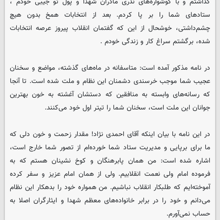
گذاشتم و با گوشواره‌های نذری مادران شهدا و پول تو جیبی خودم ،
ستادهای شما را بر پا کردم. بعد از انتخابات همخ بدون هیچ
چشم‌داشتی، خوشحال از این که گفتمان انقلاب پیروز عرصه انتخابات
شده، برگشتم سراغ کار و زندگی خودم .
در نامه مذکور آمده است: متاسفانه در ماه‌های گذشته، مواضع و سخنان
عجیب شما موجب خرسندی دشمنان این نظام و ملت شده است. تا آنجا
که رسانه‌های وابسته به منافقین که دستشان آغشته به خون بهترین
جوانان این ملت است، سخنان شما را تیتر اول خود می‌کنند.
در این نامه با بیان اینکه آقای احمدی نژاد! مقدار زحمت و خون دلی که
ما برای برپایی و مدیریت ستاد شما خورده‌ام از تصور شما خارج است،
اشاره شده است: من همان پابرهنگان و کوخ نشینان هستم که به
فرموده امام ولی نعمت انقلابیم. ولی از همان امام عزیز و سفر کرده
آموخته‌ایم که طلبکار انقلاب نباشیم. من همواره خود را بدهکار این نظام
می‌دانم و خود را در برابر خانواده‌های معظم شهدا و ایثارگران اصلا به
حساب نمی‌آورم.