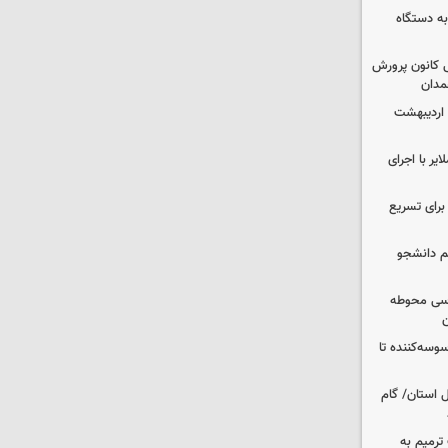
به دستگاه
 کانون پرورش
مدان
 اردیبهشت
یر با اجرای
 برای تسریع
م دانشجو
اسی محوطه
ن
وسه‌کننده تا
ر شمال استان/ گام
عملیات ترمیم به