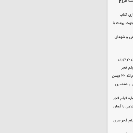
شت عروج
زی کتاب
 جهت بیعت با
نی و شهدای
در تهران
لم فجر
 بهمن
‌ و هفتمین
اره فیلم فجر
امی با آرمان
یلم فجر سری