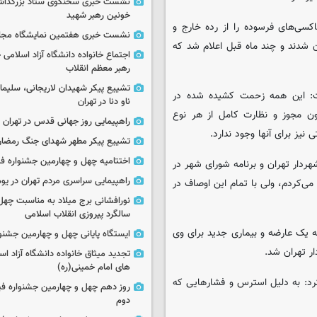
نشست خبری سخنگوی ستاد بزرگدا
خونین رهبر شهید
سی‌های فرسوده را از رده خارج و
نشست خبری هفتمین نمایشگاه مجا
ان شدند و چند ماه قبل اعلام شد که
اجتماع خانواده دانشگاه آزاد اسلامی
رهبر معظم انقلاب
تشییع پیکر شهیدان لاریجانی، سلیما
ت: این همه زحمت کشیده شده در
ناو دنا در تهران
دون مجوز و نظارت کامل از هر نوع
راهپیمایی روز جهانی قدس در تهران
یز برای آنها وجود ندارد.
تشییع پیکر مطهر شهدای جنگ رمضان 
اختتامیه چهل و چهارمین جشنواره فی
ردار تهران و برنامه شورای شهر در
راهپیمایی سراسری مردم تهران در یوم‌الله ۲۲
ی‌کردم، ولی با تمام این اوصاف در
نورافشانی برج میلاد به مناسبت چهل
سالگرد پیروزی انقلاب اسلامی
ه یک عارضه و بیماری جدید برای وی
ایستگاه پایانی چهل و چهارمین جشنو
ار تهران شد.
تجدید میثاق خانواده دانشگاه آزاد اسل
های امام خمینی(ره)
د: به دلیل استرس و فشارهایی که
روز دهم چهل و چهارمین جشنواره ف
دوم