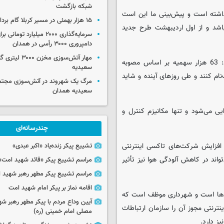
شبکه بازگشت
طرح ترافیک تا 15 فروردین اعتبار داشته است و پیش‌بینی ما این است
۱۵ هزار بهمئی در مسیر کربلا گام برداشتند
دین سال 97 نیز اعتبار داشته باشد و از اول اردیبهشت طرح جدید
سرمایه‌گذاری ۲۰۰۰ میلیارد توم
دامپروری ۳۰۰۰ رأسی در همدان
مهار آتش‌سوزی مخزن
رئیس کمیسیون حمل‌ونقل و عمران شورای اسلامی شهر تهران افزود: 63 هزار سهمیه بر اساس مصوبه
سعیدیه
ام کنند و طی روزهای آینده و شاید
مرگ یک شهروند در آتش‌سوزی مجتم
سعیدیه همدان
ی می‌شود و تنها مکانیزم کنترل و
چندرسانه‌ای
افزایش شرکت‌های تاکسی اینترنتی
تشییع پیکر زنده‌یاد «اکبر عبدی»
واند در کاهش آلودگی هوا نیز تأثیر
مراسم تشییع پیکر «قائد شهید امت»
مراسم تشییع پیکر مطهر رهبر شهید ان
اقامه نماز بر پیکر امام شهید امت
ری‌ها است و شهرداری موظف است که
آیین وداع مردم با پیکر مطهر رهبر شه
نترنتی مجوز آن را سازمان ارتباطات
مصلی امام خمینی (ره)
ز دارد.