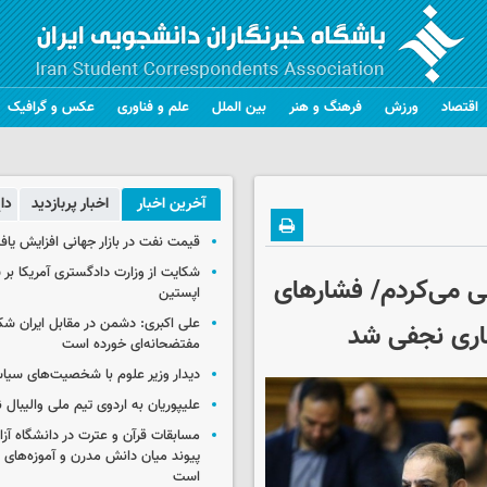
اقتصاد
ورزش
فرهنگ و هنر
بین الملل
علم و فناوری
عکس و گرافیک
آخرین اخبار
اخبار پربازدید
دا
قیمت نفت در بازار جهانی افزایش یاف
شکایت از وزارت دادگستری آمریکا بر 
ی‌ می‌کردم/ فشارهای
اپستین
علی اکبری: دشمن در مقابل ایران 
اری نجفی شد
مفتضحانه‌ای خورده است
دیدار وزیر علوم با شخصیت‌های سیاس
علیپوریان به اردوی تیم ملی والیبال
مسابقات قرآن و عترت در دانشگاه آزا
پیوند میان دانش مدرن و آموزه‌های 
است