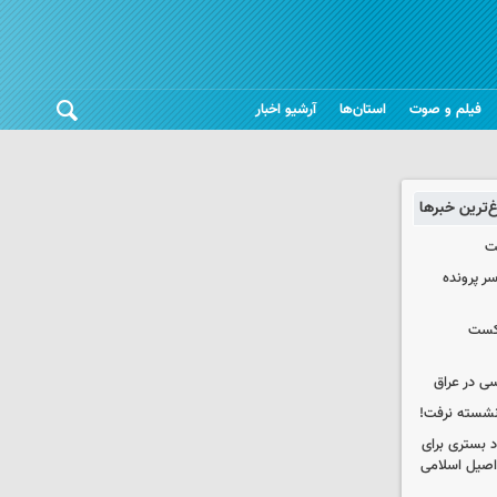
فیلم و صوت
استان‌ها
آرشیو اخبار
غ‌ترین خبرها
ت
سر پرونده
شکست
ی در عراق
 نشسته نرفت!
د بستری برای
اصیل اسلامی