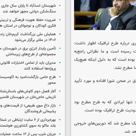
شهرستان اسدآباد تا پایان سال جاری 
سنگ‌شکن دولتی مجهز خواهد شد
ضرورت حفظ هویت فرهنگی و تربیتی
فکری کودکان و نوجوانان در استان ه
همایش ملی بزرگداشت کریم‌خان زند
۱۴۰۶ در ملایر برگزار می‌شود
ی درباره طرح ترافیک اظهار داشت:
تأمین پایدار انرژی برق در شهرستان ملا
 رسیده است و ما نظراتی راجع‌به
مجموعه‌ای از طرح‌های زیرساختی
بوده است که به دلیل اینکه هیچ‌یک
مدیران باید از تمامی اختیارات قانونی
ما مطرح نشد.
پروژه‌ها استفاده کنند
طرح حامی بازگشت‌امید به اکوسیست
ق در صحن شورا افتاده و مورد تأیید
محور
آغاز فصل دوم کاوش‌های باستان‌شن
تاریخی حاجی‌خان در شهرستان فامنی
تنها ایرادی که به طرح مطرح بود
بازار داغ موی طبیعی؛ از قیمت‌های وس
حدودیت طرح ترافیک بوده است.
پشیمانی فروشندگان
بهره‌برداری از ۶ سایت ارتباطی د
یک مطرح شد که دوربین‌های خروجی
بلند ماکو به سوی کشاورزی هوشمند
هد شد.
جریان شرب پس از ۱۲ ساعت 