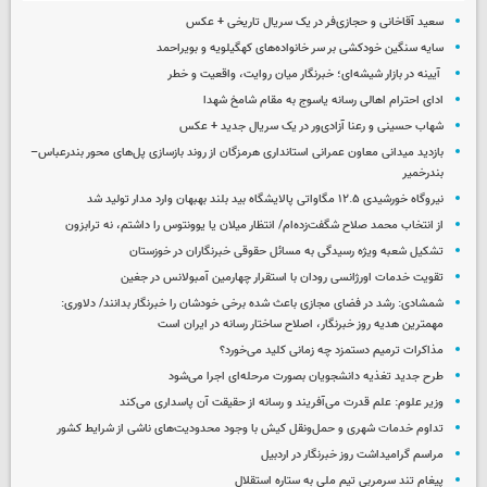
سعید آقاخانی و حجازی‌فر در یک سریال تاریخی + عکس
سایه سنگین خودکشی بر سر خانواده‌های کهگیلویه و بویراحمد
آیینه در بازار شیشه‌ای؛ خبرنگار میان روایت، واقعیت و خطر
ادای احترام اهالی رسانه یاسوج به مقام شامخ شهدا
شهاب حسینی و رعنا آزادی‌ور در یک سریال جدید + عکس
بازدید میدانی معاون عمرانی استانداری هرمزگان از روند بازسازی پل‌های محور بندرعباس–
بندرخمیر
نیروگاه خورشیدی ۱۲.۵ مگاواتی پالایشگاه بید بلند بهبهان وارد مدار تولید شد
از انتخاب محمد صلاح شگفت‌زده‌ام/ انتظار میلان یا یوونتوس را داشتم، نه ترابزون
تشکیل شعبه ویژه رسیدگی به مسائل حقوقی خبرنگاران در خوزستان
تقویت خدمات اورژانسی رودان با استقرار چهارمین آمبولانس در جغین
شمشادی: رشد در فضای مجازی باعث شده برخی خودشان را خبرنگار بدانند/ دلاوری:
مهمترین هدیه‌ روز خبرنگار، اصلاح ساختار رسانه در ایران است
مذاکرات ترمیم دستمزد چه زمانی کلید می‌خورد؟
طرح جدید تغذیه دانشجویان بصورت مرحله‌ای اجرا می‌شود
وزیر علوم: علم قدرت می‌آفریند و رسانه از حقیقت آن پاسداری می‌کند
تداوم خدمات شهری و حمل‌ونقل کیش با وجود محدودیت‌های ناشی از شرایط کشور
مراسم گرامیداشت روز خبرنگار در اردبیل
پیغام تند سرمربی تیم ملی به ستاره استقلال