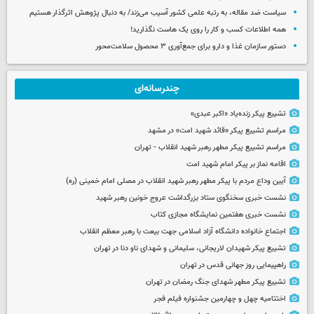
سیاست ضد مقاله، به رتبه علمی کشور آسیب می‌زند/ به دنبال پژوهش اثرگذار هستیم
همه اطلاعات کسب‌ و کار را روی یک هاست نگذارید!
دستور سازمان غذا و دارو برای جمع‌آوری ۳ محصول سلامت‌محور
چندرسانه‌ای
تشییع پیکر زنده‌یاد «اکبر عبدی»
مراسم تشییع پیکر «قائد شهید امت» در مشهد
مراسم تشییع پیکر مطهر رهبر شهید انقلاب - تهران
اقامه نماز بر پیکر امام شهید امت
آیین وداع مردم با پیکر مطهر رهبر شهید انقلاب در مصلی امام خمینی (ره)
نشست خبری سخنگوی ستاد بزرگداشت عروج خونین رهبر شهید
نشست خبری هفتمین نمایشگاه مجازی کتاب
اجتماع خانواده دانشگاه آزاد اسلامی جهت بیعت با رهبر معظم انقلاب
تشییع پیکر شهیدان لاریجانی، سلیمانی و شهدای ناو دنا در تهران
راهپیمایی روز جهانی قدس در تهران
تشییع پیکر مطهر شهدای جنگ رمضان در تهران
اختتامیه چهل و چهارمین جشنواره فیلم فجر