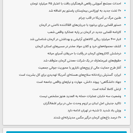
احداث مجتمع آموزشی رفاهی فرهنگیان بافت با اعتبار ۴۵ میلیارد تومان
۲۰ تخت جدید به اورژانس بیمارستان پاستور بم اضافه شد
طنین مرگ بر آمریکا در قلب چرام
دستور قضایی برای برخورد با جریان‌های القاکننده ناامنی در کرمان
کارنامه قضایی جدید در کرمان بر پایه عملکرد واقعی شعب
انبار ۴۰۰ میلیارد ریالی کالاهای آرایشی و بهداشتی در کرمان شناسایی شد
کشف محموله‌های خرد و کلان مواد مخدر در مسیرهای استان کرمان
درخشش کاتاروهای کرمان در رقابت با حریفان آسیای میانه
حقوق‌های غیرمتعارف در یک شرکت معدنی کرمان متوقف شد
آغاز طرح حمایت مالی از زوج‌های نابارور با محوریت جوانی جمعیت
ایران: گسترش زرادخانه سلاح‌های هسته‌ای آمریکا تهدیدی برای کل بشریت است
جهاد دانشگاهی؛ پیوند دانش، مهارت و نیازهای واقعی جامعه است
ارتش کاملا آماده است
وضعیت سه خلبان عملیات حمله به العدید هنوز مشخص نیست
تاکید جنبش امل لبنان بر لزوم وحدت ملی در برابر اشغالگران
وزش باد شدید تا شنبه در تهران ادامه دارد
۲۰ درصد باغ‌های کرمان درگیر مگس مدیترانه‌ای شدند