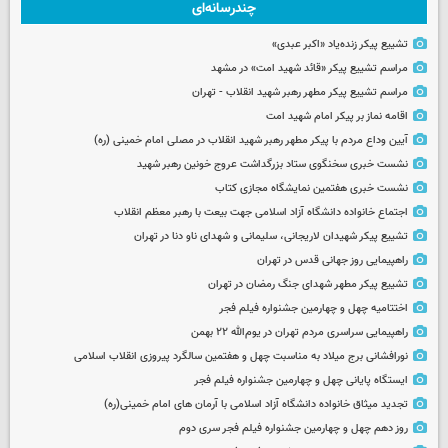
چندرسانه‌ای
تشییع پیکر زنده‌یاد «اکبر عبدی»
مراسم تشییع پیکر «قائد شهید امت» در مشهد
مراسم تشییع پیکر مطهر رهبر شهید انقلاب - تهران
اقامه نماز بر پیکر امام شهید امت
آیین وداع مردم با پیکر مطهر رهبر شهید انقلاب در مصلی امام خمینی (ره)
نشست خبری سخنگوی ستاد بزرگداشت عروج خونین رهبر شهید
نشست خبری هفتمین نمایشگاه مجازی کتاب
اجتماع خانواده دانشگاه آزاد اسلامی جهت بیعت با رهبر معظم انقلاب
تشییع پیکر شهیدان لاریجانی، سلیمانی و شهدای ناو دنا در تهران
راهپیمایی روز جهانی قدس در تهران
تشییع پیکر مطهر شهدای جنگ رمضان در تهران
اختتامیه چهل و چهارمین جشنواره فیلم فجر
راهپیمایی سراسری مردم تهران در یوم‌الله ۲۲ بهمن
نورافشانی برج میلاد به مناسبت چهل‌ و هفتمین سالگرد پیروزی انقلاب اسلامی
ایستگاه پایانی چهل و چهارمین جشنواره فیلم فجر
تجدید میثاق خانواده دانشگاه آزاد اسلامی با آرمان های امام خمینی(ره)
روز دهم چهل و چهارمین جشنواره فیلم فجر سری دوم