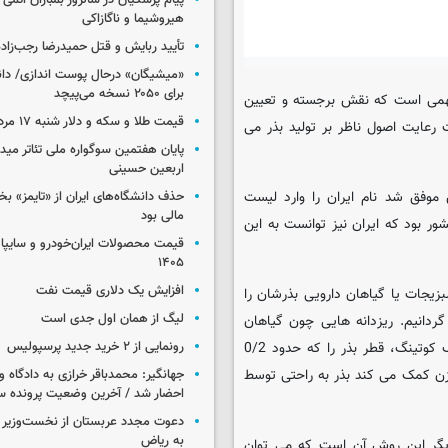
پیام پزشکیان در سالروز بمباران اتمی 
هیروشیما و ناگازاکی
تأیید ربایش و قتل حمیدرضا رجب‌زاده
«میشیگان» درحال پوست اندازی/ دا
برای ۲۰۵۰ نسخه می‌پیچد
مهمی است که نقش برجسته و تعیین
قیمت طلا و سکه و دلار شنبه ۱۷ مرداد ۱۴۰۵
رعایت اصول ناظر بر تولید بذر می
پایان هفتمین سوگواره ملی تئاتر میدا
اربعین حسینی
موفق شد نام ایران را وارد لیست
حذف دانشگاه‌های ایران از «تایمز» بخ
مالی بود
 دارای فناوری کوتینگ بذر کند. این تکنیک تنها در اختیار 4 کشور بود که ایران نیز توانست به این
۱۴۰۵
افزایش یک دلاری قیمت نفت
زیجات یا گیاهان دارویی بذرشان را
لیگ از همان اول جدی است
ردانیم. ریزدانه هایی چون گیاهان
زینتی، کدو خیار و غیره را کوتینگ می کنیم. یعنی با استفاده از تکنیک کوتینگ، قطر بذر را که حدود 0/2
رونمایی از ۲ خرید جدید پرسپولیس
زن کمک می کند بذر به راحتی توسط
جهانگیر: محمدباقر خرازی به دادگاه و
احضار شد / آخرین وضعیت پرونده سا
دعوت مجدد عربستان از نخست‌وزیر ع
به ریاض
می دهد. کاربرد دیگر این روش آن است که می توان