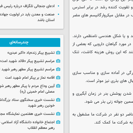
ادعای جنجالی تلگراف درباره رئیس فی
 تقویت کننده رشد در برابر استرس
صنعت و معدن باید در اولویت جهاد
ک در مقابل میکروارگانیسم های مضر
استان باشد
ند و یا شکل هندسی نامنظمی دارند.
چندرسانه‌ای
در مورد گیاهان دارویی که بعضی از
نند که این روش هزینه کاشت، تنک
تشییع پیکر زنده‌یاد «اکبر عبدی»
مراسم تشییع پیکر «قائد شهید امت»
مراسم تشییع پیکر مطهر رهبر شهید ان
رگی در آماده سازی و مناسب سازی
اقامه نماز بر پیکر امام شهید امت
ال های بذری نیز موثر است.
آیین وداع مردم با پیکر مطهر رهبر شه
مصلی امام خمینی (ره)
 شدن پوشش بدر در زمان آبگیری و
نشست خبری سخنگوی ستاد بزرگدا
مین جوانه زنی بذر می شود.
خونین رهبر شهید
حاضر دو نفر در شرکت ما مشغول به
نشست خبری هفتمین نمایشگاه مجا
 به شرکت ما کمک کند.
اجتماع خانواده دانشگاه آزاد اسلامی
رهبر معظم انقلاب