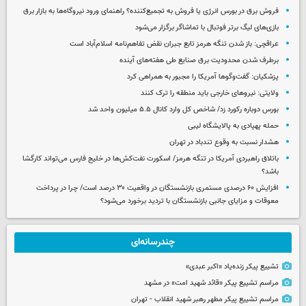
فروش برق در بورس انرژی یا فروش به تجمیع‌کننده؟ راهنمای ورود نیروگاه‌ها به بازار برق
بازی‌های لیگ برتر فوتبال با تماشاگر برگزار می‌شود
عراقچی: باز شدن تنگه هرمز تابع جبران نقض تفاهم‌نامه اسلام‌آباد است
برطرف شدن محدودیت‌ برق صنایع طی هفته‌های آینده
پزشکیان: گفت‌وگوها آمریکا را مجبور به همراهی کرد
ولایتی: نیروهای خارجی باید منطقه را ترک کنند
بورس دوباره رکورد زد/ شاخص کل وارد کانال ۵.۵ میلیون واحد شد
حمله پهپادی به پالایشگاه لیبی
هشدار نسبت به وقوع تندباد در تهران
باتلاق راهبردی آمریکا در تنگه هرمز/ اسکورت نفت‌کش‌ها در خلیج فارس می‌تواند کارگشا
باشد؟
افزایش ۶۰ درصدی مستمری‌ بازنشستگان در واقعیت ۳۰ درصد است/ چرا در پرداخت
معوقات و مزایای جانبی بازنشستگان با تردید برخورد می‌شود؟
چندرسانه‌ای
تشییع پیکر زنده‌یاد «اکبر عبدی»
مراسم تشییع پیکر «قائد شهید امت» در مشهد
مراسم تشییع پیکر مطهر رهبر شهید انقلاب - تهران