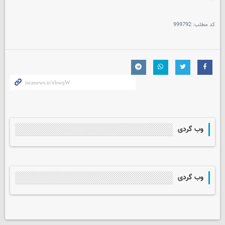
کد مطلب:
999792
وب گردی
وب گردی