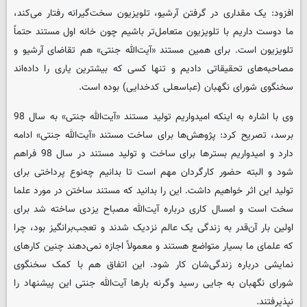
افزود: یک مقداری در گرفتن آرشیو، تلویزیون سخت‌گیرانه رفتار می‌کند،
ما دوست داریم با تلویزیون متعامل‌تر باشیم چون خانه اول مستند حتماً
تلویزیون است. برای همین مستند «آیت‌الله جنتی» هم تقاضای آرشیو و
مصاحبه‌های تحقیقاتی دادیم و تنها کسی که بیشترین یاری را داده‌اند
سخنگوی شورای نگهبان (عباسعلی کدخدایی) بوده است.
وی با اشاره به اینکه امیدواریم تولید مستند «آیت‌الله جنتی» به سال 98
برسد، تصریح کرد: پژوهش‌ها برای ساخت مستند «آیت‌الله جنتی» ادامه
دارد و امیدواریم بسترها برای ساخت و تولید مستند در سال 98 فراهم
شود و البته حضور کارگردان مهم است تا بدانیم چه‌نوع پرداختی برای
تولید این اثر خواهیم داشت. این را بدانید که مستند ساختن در مورد علما
سخت است و امسال کاری درباره آیت‌الله مصباح یزدی ساخته شد برای
اولین بار آن‌قدر به زندگی یک عالم نزدیک شدند و تعجب‌برانگیز بود، چرا
که علمای ما بسیار متواضع هستند و معمولاً اجازه نمی‌دهند چنین کارهای
نمایشی درباره زندگی‌شان کار شود. این اتفاق هم با کمک سخنگوی
شورای نگهبان به جایی رسید وگرنه بارها آیت‌الله جنتی این پیشنهاد را
نپذیرفتند.