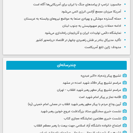
جانسون: ترامپ از پیامدهای جنگ با ایران برای آمریکایی‌ها آگاه است
آمریکا میزبان مجمع آژانس انرژی اتمی می‌شود
حمله گسترده موشکی و پهپادی صنعا به مواضع نیروهای وابسته به عربستان
ادامه حملات رژیم صهیونیستی به جنوب لبنان
نمایشگاه دائمی تولیدات ایران و آذربایجان راه‌اندازی می‌شود
تأکید مدیرکل بنادر بر نقش راهبردی چابهار در اقتصاد دریامحور کشور
مدودف: ژاپن تابع آمریکاست
چندرسانه‌ای
تشییع پیکر زنده‌یاد «اکبر عبدی»
مراسم تشییع پیکر «قائد شهید امت» در مشهد
مراسم تشییع پیکر مطهر رهبر شهید انقلاب - تهران
اقامه نماز بر پیکر امام شهید امت
آیین وداع مردم با پیکر مطهر رهبر شهید انقلاب در مصلی امام خمینی (ره)
نشست خبری سخنگوی ستاد بزرگداشت عروج خونین رهبر شهید
نشست خبری هفتمین نمایشگاه مجازی کتاب
اجتماع خانواده دانشگاه آزاد اسلامی جهت بیعت با رهبر معظم انقلاب
تشییع پیکر شهیدان لاریجانی، سلیمانی و شهدای ناو دنا در تهران