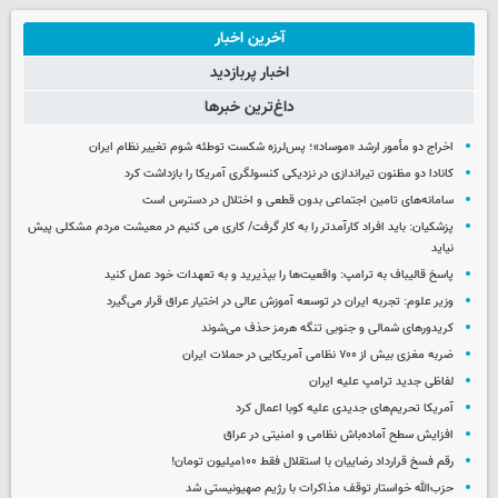
آخرین اخبار
اخبار پربازدید
داغ‌ترین خبرها
اخراج دو مأمور ارشد «موساد»؛ پس‌لرزه شکست توطئه شوم تغییر نظام ایران
کانادا دو مظنون تیراندازی در نزدیکی کنسولگری آمریکا را بازداشت کرد
سامانه‌های تامین اجتماعی بدون قطعی و اختلال در دسترس است
پزشکیان: باید افراد کارآمدتر را به کار گرفت/ کاری می کنیم در معیشت مردم مشکلی پیش
نیاید
پاسخ قالیباف به ترامپ: واقعیت‌ها را بپذیرید و به تعهدات خود عمل کنید
وزیر علوم: تجربه ایران در توسعه آموزش عالی در اختیار عراق قرار می‌گیرد
کریدورهای شمالی و جنوبی تنگه هرمز حذف می‌شوند
ضربه مغزی بیش از ۷۰۰ نظامی آمریکایی در حملات ایران
لفاظی جدید ترامپ علیه ایران
آمریکا تحریم‌های جدیدی علیه کوبا اعمال کرد
افزایش سطح آماده‌باش نظامی و امنیتی در عراق
رقم فسخ قرارداد رضاییان با استقلال فقط ۱۰۰میلیون تومان!
حزب‌الله خواستار توقف مذاکرات با رژیم صهیونیستی شد