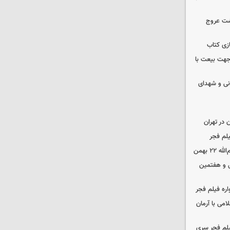
شت عروج
زی کتاب
 جهت بیعت با
نی و شهدای
در تهران
لم فجر
 بهمن
‌ و هفتمین
اره فیلم فجر
امی با آرمان
یلم فجر سری