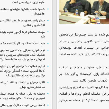
علیه ایران، دیپلماسی است
کمبود شعب بانکی؛ هزینه‌ای مضاعف
جازموریان
دیدار رئیس‌جمهوری با رهبر انقلاب در
اقتصادی و نظامی
مهلت ثبت‌نام در ۵ آزمون عل
م شده در سند چشم‌انداز برنامه‌های
شد
ای علمی، فناوری و اجرایی و مراکز
قیمت طلا، سکه و دلار یکشنبه ۱۸ مرداد ۱۴۰۵
رایی در پیشبرد اهداف توسعه‌ای
نرخ شهریه مجازی و حضوری مدارس غ
 و دانشگاه رازی کرمانشاه به امضا
تفکیک شد/ هزینه‌های سرویس و تغذی
آموزش مجازی باید به خانواده‌ها بازگ
تداوم فعالیت شوراهای شهر در شرای
مدیرعامل، معاونان و مدیران شرکت
کاملاً قانونی است / آمادگی وزارت کش
گاه رازی کرمانشاه برگزار شد، بر
برگزاری انتخابات تمام‌الکترونیک
تعهدات طرفین تاکید شد.
تاکید چمران بر الزامات پدافند غیرعام
 فناوری، تعریف و اجرای پروژه‌های
ساختمان‌سازی تهران
حل مختلف انجام پروژه‌ها و امکان
«حمله به یکی، حمله به همه»؛ پیما
تغییری در معادلات خاورمیانه ایجاد م
 به صورت مشترک از جمله محورهای
ادامه بررسی لایحه جنایات بین‌الملل