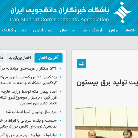
اقتصاد
ورزش
فرهنگ و هنر
بین الملل
علم و فناوری
عکس و گرافیک
آخرین اخبار
اخبار پربازدید
دا
۵۳۶ هکتار از عرصه‌های میانکاله در آتش سوخت
پزشکیان: دشمن کسانی را ترور می‌کن
ت تولید برق بیستون
گره‌گشای مشکلات جامعه ما هستند
ابعاد پیمان مکه توسط وزارت خارجه 
قرار گیرد / پرهیز از موضوع‌گیری شتاب
اتحاد کشورهای اسلامی
مرد سال والیبال آسیا انتخاب شد
«بیست و یک»، سریالی با افراط در 
نمایشی/ تجربه‌ای ناقص در ژانر جنای
اولیانوف: تنها راه موثر برای خروج آمر