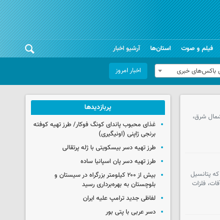
فیلم و صوت
استان‌ها
آرشیو اخبار
اخبار امروز
 باکس‌های خبری
پربازدیدها
ناطق شمال شرق،
غذای محبوب پاندای کونگ فوکار/ طرز تهیه کوفته
برنجی ژاپنی (اونیگیری)
طرز تهیه دسر بیسکویتی با ژله پرتقالی
طرز تهیه دسر پان اسپانیا ساده
که پتانسیل
بیش از ۲۰۰ کیلومتر بزرگراه در سیستان و
ات، فلزات
بلوچستان به بهره‌برداری رسید
لفاظی جدید ترامپ علیه ایران
دسر عربی با پتی بور