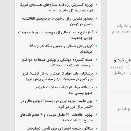
ایران: گسترش زرادخانه سلاح‌های هسته‌ای آمریکا
تهدیدی برای کل بشریت است
دستور قضایی برای برخورد با جریان‌های القاکننده
ناامنی در کرمان
ز مطالبات
ه‌مندی مردم
آغاز طرح حمایت مالی از زوج‌های نابارور با محوریت
جوانی جمعیت
کریدورهای شمالی و جنوبی تنگه هرمز حذف
می‌شوند
روش خودرو
حمله گسترده موشکی و پهپادی صنعا به مواضع
نیروهای وابسته به عربستان
 آغاز شد؛ یک
، مدیرعامل
پزشکیان: باید افراد کارآمدتر را به کار گرفت/ کاری
می کنیم در معیشت مردم مشکلی پیش نیاید
حزب‌الله خواستار توقف مذاکرات با رژیم
صهیونیستی شد
وزیر علوم: تجربه ایران در توسعه آموزش عالی در
اختیار عراق قرار می‌گیرد
مهتاب در
وزارت اطلاعات: ۲۱ عامل موساد و ۴ عضو باندهای
مسلح بازداشت شدند
پنتاگون جلسه اضطراری برای تأمین تسلیحات