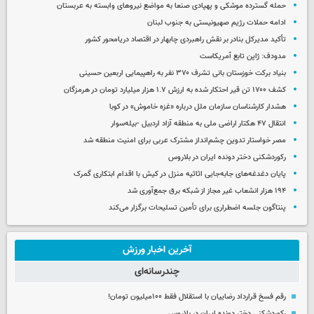
حمله گسترده موشکی و پهپادی صنعا به مواضع نیروهای وابسته به عربستان
ادامه حملات رژیم صهیونیستی به جنوب لبنان
تأکید مدیرکل بنادر بر نقش راهبردی چابهار در اقتصاد دریامحور کشور
مدودف: ژاپن تابع آمریکاست
بنیاد برکت خوزستان بانی تشرف ۳۷۰ نفر به راهپیمایی اربعین حسینی
کشف ۱۷۰۰ تن قیر احتکار شده به ارزش ۱.۷ هزار میلیارد تومان در هرمزگان
هشدار کارشناسان سازمان ملل درباره «غزه‌ خاموش» در کوبا
انتقال ۴۷ هکتار اراضی ملی به منطقه آزاد اردبیل -بیله‌سوار
مصر خواستار تدوین چشم‌انداز مشترک عربی برای امنیت منطقه شد
رکوردشکنی دختر دونده ایران در بلاروس
پایان دغدغه‌های جابه‌جایی اثاثیه منزل در کیش با اقدام ابتکاری گمرک
۱۹۴ هزار انشعاب غیر مجاز از شبکه برق جمع‌آوری شد
پنتاگون جلسه اضطراری برای تأمین تسلیحات برگزار می‌کند
آخرین اخبار ورزش
چندرسانه‌ای
رقم فسخ قرارداد رضاییان با استقلال فقط ۱۰۰میلیون تومان!
رکوردشکنی دختر دونده ایران در بلاروس