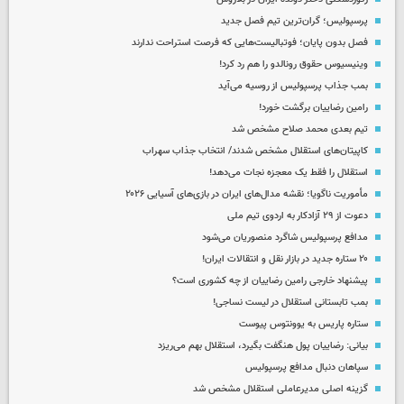
پرسپولیس؛ گران‌ترین تیم فصل جدید
فصل بدون پایان؛ فوتبالیست‌هایی که فرصت استراحت ندارند
وینیسیوس حقوق رونالدو را هم رد کرد!
بمب جذاب پرسپولیس از روسیه می‌آید
رامین رضاییان برگشت خورد!
تیم بعدی محمد صلاح مشخص شد
کاپیتان‌های استقلال مشخص شدند/ انتخاب جذاب سهراب
استقلال را فقط یک معجزه نجات می‌دهد!
مأموریت ناگویا؛ نقشه مدال‌های ایران در بازی‌های آسیایی ۲۰۲۶
دعوت از ۲۹ آزادکار به اردوی تیم ملی
مدافع پرسپولیس شاگرد منصوریان می‌شود
۲۰ ستاره جدید در بازار نقل و انتقالات ایران!
پیشنهاد خارجی رامین رضاییان از چه کشوری است؟
بمب تابستانی استقلال در لیست نساجی!
ستاره پاریس به یوونتوس پیوست
بیانی: رضاییان پول هنگفت بگیرد، استقلال بهم می‌ریزد
سپاهان دنبال مدافع پرسپولیس
گزینه اصلی مدیرعاملی استقلال مشخص شد