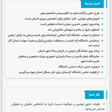
اخبار مرتبط
طرح حامی بازگشت‌امید به اکوسیستم دانشجو محور
آموزش‌های مهارتی، کلید ارتقای توان تخصصی نیروی انسانی است
پیاده‌روی اربعین «تمرین عملی» عدالت‌خواهی است
اصفهان غرق در ماتم و میهمانی عاشورایی شد
استقرار ۵ موکب دانشگاه آزاد اسلامی کرمانشاه برای خدمت‌رسانی به زائران اربعین
درخشش دانشگاه آزاد قشم در مسابقات سراسری قرآن و عترت/ مهلت ارسال آثار
تمدید شد
پیاده روی جاماندگان اربعین در کرمان و ۲۵ شهر استان
نمایشگاه زنجان قدیم در سما؛ بازسازی تصویری میراث ملموس و بناهای
تخریب‌شده شهر
اربعین؛ مسیر حرکت تمدنی دانشگاه
از ظرفیت علمی دانشگاه کردستان برای حل مسائل استان بهره می‌گیریم
نظر شما
نظرات حاوی توهین و هرگونه نسبت ناروا به اشخاص حقیقی و حقوقی
منتشر نمی‌شود.