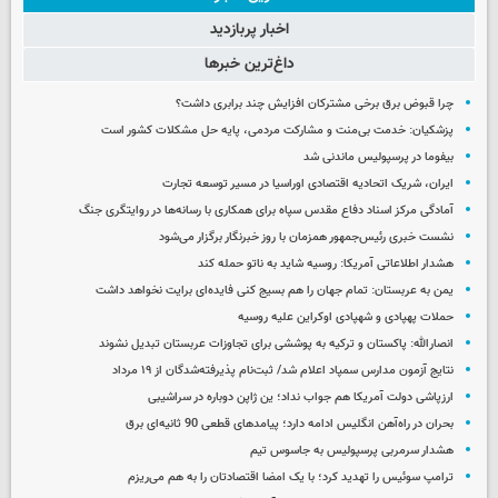
اخبار پربازدید
داغ‌ترین خبرها
چرا قبوض برق برخی مشترکان افزایش چند برابری داشت؟
پزشکیان: خدمت بی‌منت و مشارکت مردمی، پایه حل مشکلات کشور است
بیفوما در پرسپولیس ماندنی شد
ایران، شریک اتحادیه اقتصادی اوراسیا در مسیر توسعه تجارت
آمادگی مرکز اسناد دفاع مقدس سپاه برای همکاری با رسانه‌ها در روایتگری جنگ
نشست خبری رئیس‌جمهور همزمان با روز خبرنگار برگزار می‌شود
هشدار اطلاعاتی آمریکا: روسیه شاید به ناتو حمله کند
یمن به عربستان: تمام جهان را هم بسیج کنی فایده‌ای برایت نخواهد داشت
حملات پهپادی و شهپادی اوکراین علیه روسیه
انصارالله: پاکستان و ترکیه به پوششی برای تجاوزات عربستان تبدیل نشوند
نتایج آزمون مدارس سمپاد اعلام شد/ ثبت‌نام پذیرفته‌شدگان از ۱۹ مرداد
ارزپاشی دولت آمریکا هم جواب نداد؛ ین ژاپن دوباره در سراشیبی
بحران در راه‌آهن انگلیس ادامه دارد؛ پیامدهای قطعی 90 ثانیه‌ای برق
هشدار سرمربی پرسپولیس به جاسوس تیم
ترامپ سوئیس را تهدید کرد؛ با یک امضا اقتصادتان را به هم می‌ریزم