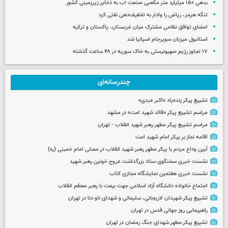
بدهی ۱۵۰ میلیارد متر مکعبی صنعت آب به ذخایر زیرزمینی کشور
تنگه هرمز، ریاض را وادار به تخفیف‌دهی نفتی کرد
امضای توافق نظامی مشترک میان عربستان، پاکستان و ترکیه
استانبول میزبان سوپرجام اسپانیا شد
۱۷ تجاوز رژیم صهیونیستی به خاک سوریه در ۴۸ ساعت گذشته
چندرسانه‌ای
تشییع پیکر زنده‌یاد «اکبر عبدی»
مراسم تشییع پیکر «قائد شهید امت» در مشهد
مراسم تشییع پیکر مطهر رهبر شهید انقلاب - تهران
اقامه نماز بر پیکر امام شهید امت
آیین وداع مردم با پیکر مطهر رهبر شهید انقلاب در مصلی امام خمینی (ره)
نشست خبری سخنگوی ستاد بزرگداشت عروج خونین رهبر شهید
نشست خبری هفتمین نمایشگاه مجازی کتاب
اجتماع خانواده دانشگاه آزاد اسلامی جهت بیعت با رهبر معظم انقلاب
تشییع پیکر شهیدان لاریجانی، سلیمانی و شهدای ناو دنا در تهران
راهپیمایی روز جهانی قدس در تهران
تشییع پیکر مطهر شهدای جنگ رمضان در تهران