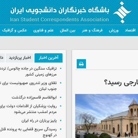
اقتصاد
ورزش
فرهنگ و هنر
بین الملل
علم و فناوری
عکس و گرافیک
آخرین اخبار
اخبار پربازدید
دا
ترافیک سنگین در جاده چالوس/ تردد 
مرزهای زمینی کشور
ارجی رسید؟
تقلای وزیر تندروی صهیونیست برای ت
جنوب لبنان
ابوالقاسم قاسم‌زاده درگذشت
روایت پزشکیان از اقدامات دولت بر
مردم امشب منتشر می‌شود
پاییز پرباران در راه ایران
رسیدگی سریع قضایی به پرونده قتل 
در کهنوج