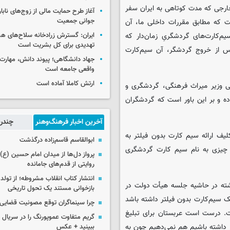
ارجی که مدت کوتاهی به ایران سفر
آغاز طرح حمایت مالی از زوج‌های نابا
جوانی جمعیت
ت که مطابق مقررات داخلی ما، آن
کارت‌های گردشگریِ زمان‌دار که
ایران: گسترش زرادخانه سلاح‌های هست
تهدیدی برای کل بشریت است
از خروج گردشگر، آن سیم‌کارت
جهاد دانشگاهی؛ پیوند دانش، مهارت 
واقعی جامعه است
ارتش کاملا آماده است
ی وزیر میراث فرهنگی، گردشگری و
ه و بر این باور است که گردشگران
آخرین اخبار فرهنگ‌وهنر
چندرس
ف ارائه سیم کارت بدون فیلتر به
ابوالقاسم قاسم‌زاده درگذشت
 چیزی به نام سیم کارت گردشگری
پرواز دل‌ها از میدان امام حسین (ع) ت
روایتی از قدم‌های جامانده
انتشار کتاب انقلاب مشروطه؛ از تولد 
شته در حاشیه جلسه هیأت دولت در
بازخوانی مستند یک تحول تاریخی
یک سیم‌کارت بدون فیلتر داشته باشد
چرا سینماگران توقع مصونیت قضایی 
ست. درست است عربستان برای تبلیغ
گریم متفاوت عموپورنگ را در سریال ج
ر داشته باشیم هم نمی‌دهیم چون به
ببینید + عکس