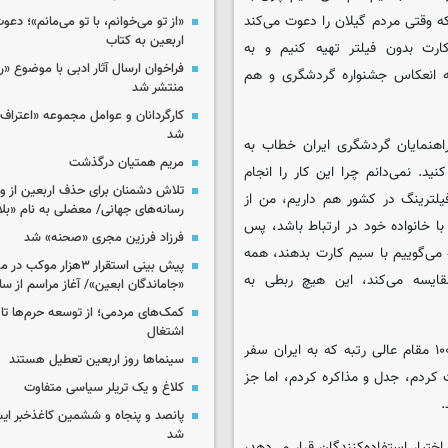
که وقتی مردم گیلان را دعوت می‌کند
«از تو می‌خوانم، با تو می‌مانم»؛ دعو
اربعین به کتاب
ارت بدون فیلتر تهیه کنیم و به
فراخوان ارسال آثار ادبی با موضوع «
نه انعکاس جشنواره گردشگری و هم
منتشر شد
کارگردانان و عوامل مجموعه «اعتراف 
شد
اهنمایان گردشگری ایران خطاب به
مریم همتیان درگذشت
. نمی‌دانم چرا این کار را انجام
تلاش دشمنان برای حذف اربعین از وی
یلترینگ در کشور هم داریم، من از
رسانه‌های جهانی/ معضلی به نام «بلا
ا خانواده خود در ارتباط باشد، پس
فرزاد فرزین مجری «صحنه» شد
 می‌گوییم با سیم کارت بدهند، همه
پیش بینی استقرار ۳هزار مو
مقایسه می‌کند، این هیچ ربطی به
«جاماندگان ابعین»/ آغاز مراسم از ساعت ۶
کمک‌های مردمی؛ از توسعه حرم‌ها تا 
اشتغال
او ادامه داد: من در جریان نمایشگاه گردشگری درخواست کردم برای ۱۰۰ مقام عالی رتبه که به ایران سفر
سینماها روز اربعین تعطیل هستند
کردم، جدل و مذاکره کردم، اما جز
کلاغ و یک تریلر سیاسی متفاوت
.
پانصد و پنجاه و ششمین کاغذخبر ایس
شد
تیار استفاده‌کنندگان قرار می‌دهد،