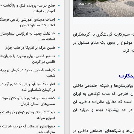
آغوش خانواده
احداث مجتمع آموزشی رفاهی فرهنگیا
اعتبار ۴۵ میلیارد تومان
۲۰ تخت جدید به اورژانس بیمارستان 
ائه سیم‌کارت گردشگری به گردشگران
اضافه شد
ن موضوع از سوی یک مقام مسئول در
طنین مرگ بر آمریکا در قلب چرام
ه کرد.
دستور قضایی برای برخورد با جریان‌های
ناامنی در کرمان
کارنامه قضایی جدید در کرمان بر پایه
یمکارت
شعب
انبار ۴۰۰ میلیارد ریالی کالاهای آر
زان نصب و استفاده پیام‌رسان‌ها و شبکه اجتماعی داخلی
در کرمان شناسایی شد
ان خارجی که مدت کوتاهی به ایران
کشف محموله‌های خرد و کلان مواد م
ی است که مطابق مقررات داخلی، آن
مسیرهای استان کرمان
 حد پیشنهاد بوده و درباره آن
درخشش کاتاروهای کرمان در رقابت با
آسیای میانه
حقوق‌های غیرمتعارف در یک شرکت م
ان‌ها و شبکه‌های اجتماعی داخلی در
متوقف شد