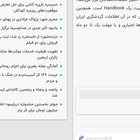
«سرسره بازی» کتابی برای حل تعارض 
به اینترنت دسترسی آسان‌تری دارد و دارای مالتی مدیا، GPS و با قابلیت یک Handbook است. همچنین
موقعیت‌های روزمره کودکان
ی که در آن اطلاعات گردشگری ایران
محرم شهر؛ پژواک عزاداری در پهنای 
ا اعتباری و با مهلت یک تا دو ماه
یادبود اکبر عبدی در صداوسیما برگزار
«زنده‌شور» از «استخر» رد شد؛ ثبت رک
فروش برای دو فیلم
تقویت ظرفیت خدمات موکب‌ها متناس
زائران اربعین
آمادگی بعثه رهبری برای اعزام روحانی
مرمت ۱۴۹ اثر آسیب‌دیده در جنگ
و مردم
پانصد و پنجاه و پنجمین کاغذخبر ایس
شد
میلیون تومان برای اثر برتر