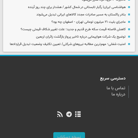
هواشناسی ایران| رگبار تابستانی در شمال کشور / هشدار برای چند روز آینده
بنادر پاکستان به مسیر صادرات مجدد کالاهای ایرانی تبدیل می‌شوند
ماجرای بلیت ۲۱ میلیون تومانی تهران - اصفهان چه بود؟
کاهش فاصله قیمت سکه طرح قدیم و جدید؛ علت تغییر شکاف قیمتی چیست؟
توضیح یک شرکت هواپیمایی درباره تاخیر پرواز بازگشت زائران اربعین
امنیت شغلی؛ مهم‌ترین مطالبه نیروهای شرکتی/ تعیین تکلیف وضعیت تبدیل قراردادها
دسترسی سریع
تماس با ما
درباره ما
نسخه دسکتاپ