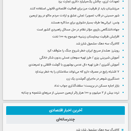
تعهدات ارزی، چالش یک‌میلیارد دلاری تجارت یزد
مرزنشینان باید از ظرفیت مرز برای فعالیت اقتصادی قانونی استفاده کنند
شور حسینی در قاب تصویر/ تجلی عشق و ارادت مردم ماکو در روز اربعین
ونس: ایرانی‌ها طرف بسیار دشواری برای مذاکره هستند
جهاددانشگاهی بازوی مؤثر نظام در حل مسائل راهبردی کشور است
افزایش ظرفیت بیمارستان زینبیه خورموج به ۱۰۰ تخت
کالابرگ سه دهک مشمول شارز شد
رویترز: هشدار صریح ایران خطر شروع جنگ را متوقف کرد
آموزش شیرینی پزی / طرز تهیه سوهان عسلی بدون شکر خانگی
آموزش آشپزی / طرز تهیه دال عدس بوشهری با گوشت قلقلی و تمرهندی
۷ اشتباه رایج در مصرف دارو که می‌تواند سلامتتان را به خطر بیندازد
دستگیری شوهر در ماجرای گم‌شدن یک زن
بازار اجاره مسکن در بن‌بست؛ سقف‌گذاری جواب نداد
تردد بیش از ۲ میلیون و ۱۰۰ هزار زائر اربعین حسینی از مرزهای شلمچه و چذابه
آخرین اخبار اقتصادی
چندرسانه‌ای
کالابرگ سه دهک مشمول شارز شد