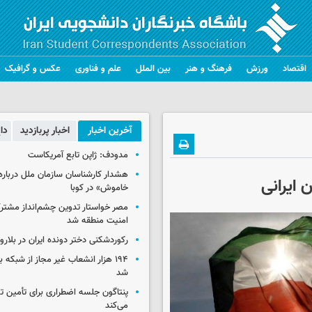
اقتصاد
ورزش
فرهنگ و هنر
بین الملل
علم و فناوری
عکس و گرافیک
آخرین اخبار
اخبار پربازدید
دا
مدودف: ژاپن تابع آمریکاست
هشدار کارشناسان سازمان ملل درباره 
 ایرانی
خاموش» در کوبا
مصر خواستار تدوین چشم‌انداز مشتر
امنیت منطقه شد
رکوردشکنی دختر دونده ایران در بلار
۱۹۴ هزار انشعاب غیر مجاز از شبکه 
شد
پنتاگون جلسه اضطراری برای تأمین تس
می‌کند