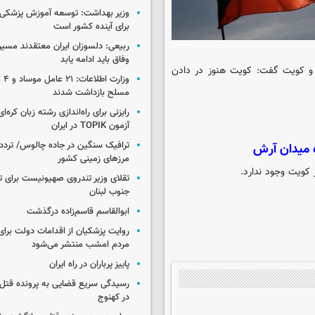
وزیر بهداشت: توسعه آموزش پزشکی، 
برای آینده کشور است
ربیعی: دلسوزان ایران معتقدند مسیر
وفاق باید ادامه یابد
ن و کویت گفت: کویت هنوز در دادن
وزار
مسلح بازداشت شدند
رایزنی برای راه‌اندازی رشته زبان کره‌ای
آزمون TOPIK در ایران
ترافیک سنگین در جاده چالوس/ تردد 
ه میدان آرش
مرزهای زمینی کشور
 کویت وجود ندارد.
تقلای وزیر تندروی صهیونیست برای ت
جنوب لبنان
ابوالقاسم قاسم‌زاده درگذشت
روایت پزشکیان از اقدامات دولت بر
مردم امشب منتشر می‌شود
پاییز پرباران در راه ایران
رسیدگی سریع قضایی به پرونده قتل 
در کهنوج