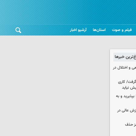
فیلم و صوت
استان‌ها
آرشیو اخبار
غ‌ترین خبرها
ی و اختلال در
 گرفت/ کاری
ش نیاید
بپذیرید و به
وزش عالی در
مز حذف