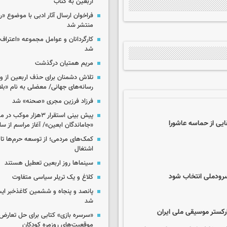
اربعین به کتاب
فراخوان ارسال آثار ادبی با موضوع «
منتشر شد
کارگردانان و عوامل مجموعه «اعتراف 
شد
مریم همتیان درگذشت
تلاش دشمنان برای حذف اربعین از وی
رسانه‌های جهانی/ معضلی به نام «بلا
فرزاد فرزین مجری «صحنه» شد
پیش بینی استقرار ۳هزار مو
یی از حماسه عاشورا
«جاماندگان ابعین»/ آغاز مراسم از ساعت ۶
کمک‌های مردمی؛ از توسعه حرم‌ها تا 
اشتغال
سینماها روز اربعین تعطیل هستند
 سرودملی انتخاب شود
کلاغ و یک تریلر سیاسی متفاوت
پانصد و پنجاه و ششمین کاغذخبر ایس
شد
ارکستر موسیقی ملی ایران
«سرسره بازی» کتابی برای حل تعارض 
موقعیت‌های روزمره کودکان