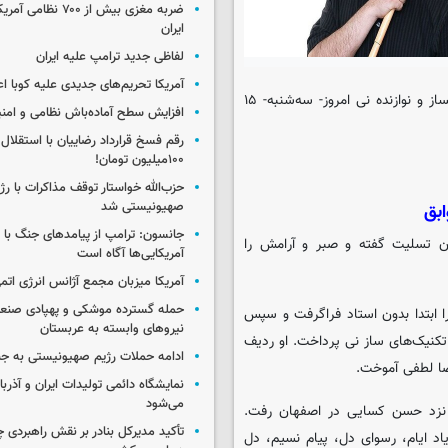
ضربه مغزی بیش از ۷۰۰ 
ایران
لفاظی جدید ترامپ علیه ایران
آمریکا تحریم‌های جدیدی علیه کوبا اع
، جمشید عندلیبی موسیقیدان، آهنگساز و نوازنده نی امروز- سه‌شنبه- ۱۵
افزایش سطح آماده‌باش نظامی و امنی
رقم فسخ قرارداد رضاییان با استقلال
۱۰۰میلیون تومان!
حزب‌الله خواستار توقف مذاکرات با رژ
صهیونیستی شد
بق
جانسون: ترامپ از پیامدهای جنگ با ای
ان تسلیت گفته و صبر و آرامش را
آمریکایی‌ها آگاه است
آمریکا میزبان مجمع آژانس انرژی اتم
حمله گسترده موشکی و پهپادی صنعا
ود، وی نواختن نی را ابتدا بدون استاد فراگرفت و سپس
نیروهای وابسته به عربستان
تکنیک‌های ساز نی پرداخت. او ردیف
ادامه حملات رژیم صهیونیستی به جن
رضا لطفی آموخت.
نمایشگاه دائمی تولیدات ایران و آذربای
می‌شود
ی نی به نزد حسن کسایی در اصفهان رفت.
تأکید مدیرکل بنادر بر نقش راهبردی چا
اد ایام، رسوای دل، پیام نسیم، دل