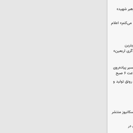
رهبر شهید»
می‌کنم» اعلام
ترین
گری اربعین»
کب در مسیر پیاده‌روی
 صبح
رونق تولید و
کانیوز منتشر
در