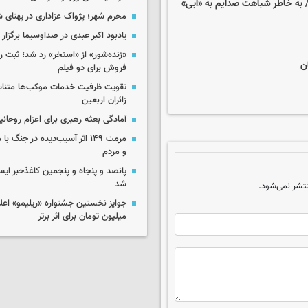
م/ به خاطر شباهت صدایم به «ابی»
محرم شهر؛ پژواک عزاداری در پهنای 
یادبود اکبر عبدی در صداوسیما برگزار
«زنده‌شور» از «استخر» رد شد؛ ثبت رک
ن
فروش برای دو فیلم
تقویت ظرفیت خدمات موکب‌ها متناس
زائران اربعین
آمادگی بعثه رهبری برای اعزام روحانی
مرمت ۱۴۹ اثر آسیب‌دیده در جنگ
و مردم
پانصد و پنجاه و پنجمین کاغذخبر ایس
شد
تشر نمی‌شود.
میلیون تومان برای اثر برتر