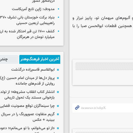
دریامحور کشور
مدودف: ژاپن تابع آمریکاست
لبوم‌های میهمان تو، پاییز نیزار و
راهپیمایی اربعین حسینی
همچنین قطعات ابوالحسن صبا را با
میلیارد تومان در هرمزگان
آخرین اخبار فرهنگ‌وهنر
چندرس
ابوالقاسم قاسم‌زاده درگذشت
پرواز دل‌ها از میدان امام حسین (ع) ت
روایتی از قدم‌های جامانده
انتشار کتاب انقلاب مشروطه؛ از تولد 
بازخوانی مستند یک تحول تاریخی
چرا سینماگران توقع مصونیت قضایی 
گریم متفاوت عموپورنگ را در سریال ج
ببینید + عکس
«از تو می‌خوانم، با تو می‌مانم»؛ دعو