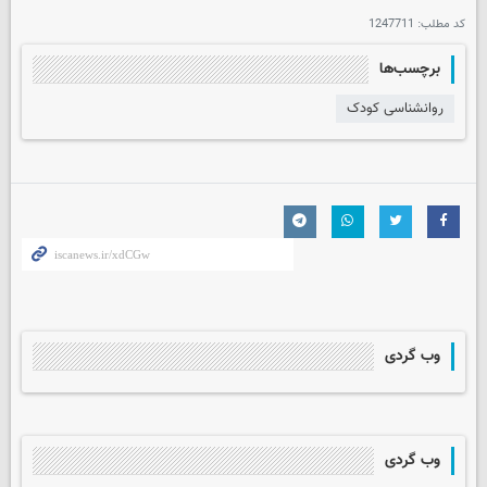
کد مطلب:
1247711
برچسب‌ها
روانشناسی کودک
وب گردی
وب گردی