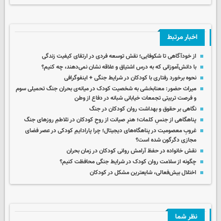
اخبار مرتبط
از خودآگاهی تا شکوفایی؛ نقش توسعه فردی در ارتقای کیفیت زندگی
با دانش‌آموزانی که به درس اشتیاق و علاقه نشان نمی‌دهند، چه کنیم؟
نحوه برخورد رفتاری با کودکان در شرایط جنگی + اینفوگرافی
میراث حضور: معنابخشی به شخصیت کودک در میانه‌ی بحران جنگ تحمیلی سوم
و فرصت تربیتی تجمعات خیابانی شبانه در دفاع از وطن
نگاهی بر حقوق و بهداشت روان کودکان در جنگ
پناهگاهی از جنسِ کلمات؛ هنرِ صیانت از روحِ کودکان در تلاطمِ روزهای جنگ
غروبِ معصومیت در پناهگاه‌های دیجیتال؛ چرا پارادایمِ کودکی در عصر فضای
مجازی دگرگون شده است؟
نقش خانواده در حفظ آرامش روانی کودکان در زمان بحران
چگونه از سلامت روان کودک در شرایط جنگی محافظت کنیم؟
اختلال بیش‌فعالی، شایعترین مشکل در کودکان
نظر شما