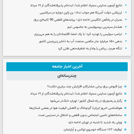
نتایج آزمون مدارس سمپاد اعلام شد/ ثبت‌نام پذیرفته‌شدگان از ۱۹ مرداد
ارزپاشی دولت آمریکا هم جواب نداد؛ ین ژاپن دوباره در سراشیبی
بحران در راه‌آهن انگلیس ادامه دارد؛ پیامدهای قطعی 90 ثانیه‌ای برق
هشدار سرمربی پرسپولیس به جاسوس تیم
ترامپ سوئیس را تهدید کرد؛ با یک امضا اقتصادتان را به هم می‌ریزم
بدهی ۱۵۰ میلیارد متر مکعبی صنعت آب به ذخایر زیرزمینی کشور
تنگه هرمز، ریاض را وادار به تخفیف‌دهی نفتی کرد
آخرین اخبار جامعه
چندرسانه‌ای
چرا قبوض برق برخی مشترکان افزایش چند برابری داشت؟
نتایج آزمون مدارس سمپاد اعلام شد/ ثبت‌نام پذیرفته‌شدگان از ۱۹ مرداد
رگبار و رعدوبرق در راه شمال کشور؛ تهران خنک‌تر می‌شود
هواشناسی امروز ایران/ گردوخاک و کاهش کیفیت هوا در بعضی استان‌ها
سامانه‌های تامین اجتماعی بدون قطعی و اختلال در دسترس است
وزش باد شدید تا شنبه در تهران ادامه دارد
توقیف ۱۷۲ دستگاه خودروی لوکس و آپارتمان