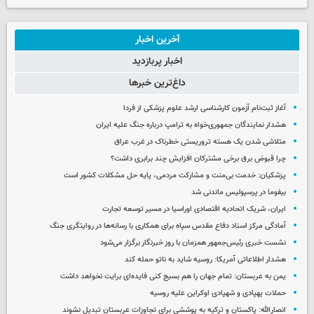
آخرین اخبار
اخبار پربازدید
داغ‌ترین خبرها
آغاز ثبت‌نام‌ آزمون کارشناسی ارشد علوم پزشکی از فردا
هشدار نمایندگان جمهوری‌خواه به ترامپ درباره جنگ علیه ایران
متلاشی شدن یک هسته تروریستی خطرناک در غرب عراق
چرا قبوض برق برخی مشترکان افزایش چند برابری داشت؟
پزشکیان: خدمت بی‌منت و مشارکت مردمی، پایه حل مشکلات کشور است
بیفوما در پرسپولیس ماندنی شد
ایران، شریک اتحادیه اقتصادی اوراسیا در مسیر توسعه تجارت
آمادگی مرکز اسناد دفاع مقدس سپاه برای همکاری با رسانه‌ها در روایتگری جنگ
نشست خبری رئیس‌جمهور همزمان با روز خبرنگار برگزار می‌شود
هشدار اطلاعاتی آمریکا: روسیه شاید به ناتو حمله کند
یمن به عربستان: تمام جهان را هم بسیج کنی فایده‌ای برایت نخواهد داشت
حملات پهپادی و شهپادی اوکراین علیه روسیه
انصارالله: پاکستان و ترکیه به پوششی برای تجاوزات عربستان تبدیل نشوند