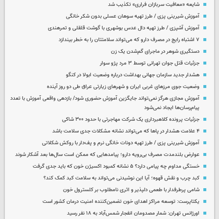
شایعه «معافیت سربازان فراری» تکذیب شد
آموزش شیرینی پزی / طرز تهیه سوهان عسلی بدون شکر خانگی
آموزش آشپزی / طرز تهیه دال عدس بوشهری با گوشت قلقلی و تمرهندی
۷ اشتباه رایج در مصرف دارو که می‌تواند سلامتتان را به خطر بیندازد
دستگیری شوهر در ماجرای گم‌شدن یک زن
جزئیات قتل جوان تهرانی توسط ۳ مرد پژو سوار
هشدار جدید سازمان جهانی بهداشت درباره وضعیت ابولا در کنگو
وضعیت جوی مرزهای غربی ایران و شهرهای زیارتی عراق طی دو روز آینده
آموزش مجازی هرگز نمی‌تواند جایگزین آموزش حضوری شود/ بازدهی واقعی آموزش با تعدد
پیام‌رسان‌ها ایجاد نمی‌شود
جزئیات پرونده کلاهبرداری یک شرکت مهاجرتی با حدود ۳۰۰ شاکی
۴ علامت هشدار در پاها که می‌تواند نشانه مشکلات جدی سلامت باشد
آموزش شیرینی پزی / طرز تهیه دونات خانگی نرم و پف‌دار با روکش شکلاتی
عوارض بلندمدت مصرف بی‌رویه دارو؛ پیامدهایی که ممکن است سال‌ها بعد آشکار شوند
خستگی مداوم چه پیامی دارد؟ ۵ نشانه کمبود اکسیژن خون که باید جدی گرفت
کبد چرب و نقش قهوه؛ آیا این نوشیدنی می‌تواند به سلامت کبد کمک کند؟
شامی پرطرفدار با طعمی دلپذیر و اثری نامطلوب بر کلسترول خون
یکتاپرست: توسعه مراکز اهدای خون تضمین‌کننده امنیت درمان کشور است
اورژانس تهران: شمار مصدومان انفجار شمس‌آباد به ۱۸ نفر رسید