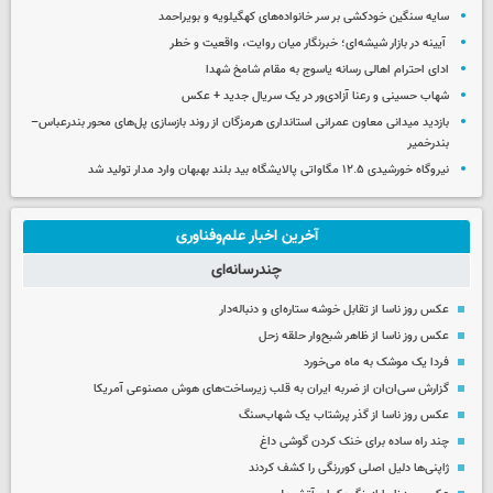
سایه سنگین خودکشی بر سر خانواده‌های کهگیلویه و بویراحمد
آیینه در بازار شیشه‌ای؛ خبرنگار میان روایت، واقعیت و خطر
ادای احترام اهالی رسانه یاسوج به مقام شامخ شهدا
شهاب حسینی و رعنا آزادی‌ور در یک سریال جدید + عکس
بازدید میدانی معاون عمرانی استانداری هرمزگان از روند بازسازی پل‌های محور بندرعباس–
بندرخمیر
نیروگاه خورشیدی ۱۲.۵ مگاواتی پالایشگاه بید بلند بهبهان وارد مدار تولید شد
آخرین اخبار علم‌وفناوری
چندرسانه‌ای
عکس روز ناسا از تقابل خوشه ستاره‌ای و دنباله‌دار
عکس روز ناسا از ظاهر شبح‌وار حلقه زحل
فردا یک موشک به ماه می‌خورد
گزارش سی‌ان‌ان از ضربه ایران به قلب زیرساخت‌های هوش مصنوعی آمریکا
عکس روز ناسا از گذر پرشتاب یک شهاب‌سنگ
چند راه‌ ساده برای خنک کردن گوشی داغ
ژاپنی‌ها دلیل اصلی کوررنگی را کشف کردند