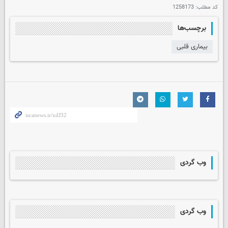
کد مطلب:
1258173
برچسب‌ها
بیماری قلبی
وب گردی
وب گردی