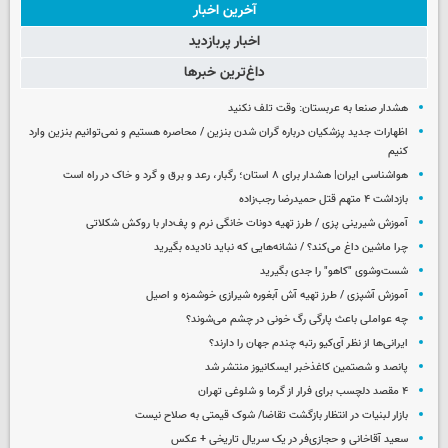
آخرین اخبار
اخبار پربازدید
داغ‌ترین خبرها
هشدار صنعا به عربستان: وقت تلف نکنید
اظهارات جدید پزشکیان درباره گران شدن بنزین / محاصره هستیم و نمی‌توانیم بنزین وارد
کنیم
هواشناسی ایران| هشدار برای ۸ استان؛ رگبار، رعد و برق و گرد و خاک در راه است
بازداشت ۴ متهم قتل حمیدرضا رجب‌زاده
آموزش شیرینی پزی / طرز تهیه دونات خانگی نرم و پف‌دار با روکش شکلاتی
چرا ماشین داغ می‌کند؟ / نشانه‌هایی که نباید نادیده بگیرید
شست‌وشوی "کاهو" را جدی بگیرید
آموزش آشپزی / طرز تهیه آش آبغوره شیرازی خوشمزه و اصیل
چه عواملی باعث پارگی رگ خونی در چشم می‌شوند؟
ایرانی‌ها از نظر آی‌کیو رتبه چندم جهان را دارند؟
پانصد و شصتمین کاغذخبر ایسکانیوز منتشر شد
۴ مقصد دلچسب برای فرار از گرما و شلوغی تهران
بازار لبنیات در انتظار بازگشت تقاضا/ شوک قیمتی به صلاح نیست
سعید آقاخانی و حجازی‌فر در یک سریال تاریخی + عکس