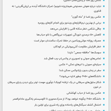
عکس روز ناسا از رنگین‌کمان آتشین!
نباید درباره هوش مصنوعی هیجان‌زده شویم/ تمرکز دانشگاه آینده بر ارزش‌آفرینی؛ نه
فناوری
عکس روز ناسا از "ماه گوزن"
برخی از بهترین نرم‌افزارهای ویندوز برای انجام کارهای روزمره
چاقی شکمی خطر سکته قلبی را افزایش می‌دهد
کاهش ۵۰ درصدی خوردگی تجهیزات نیروگاهی با نانو حباب‌ها
مصرف روزانه مولتی‌ویتامین در حفظ تحرک سالمندان موثر است
خطر افزایش مقاومت آنتی‌بیوتیکی در کودکان
سوسک‌ها "حافظه جمعی" دارند!
تماس‌های صوتی و تصویری در واتس‌اپ وب فعال شد
سیاره‌ای صورتی با ابرهای نمکی + عکس
سفر در زمان بدون پارادوکس ممکن شد!
دانشگاه‌های ۲۰۵۰ چطور اداره می‌شوند؟
شکار سلول‌های سرطانی در یک تراشه کوچک/ نوآوری مهمت تونر برای دیدن ردپای سرطان
در خون
عکس روز ناسا از حباب کهکشانی
دانشگاه ۲۰۵۰ چگونه خواهد بود؟/ از مدرک‌محوری تا اکوسیستم یادگیری مادام‌العمر
احتمال کشف سیگنال‌های پادماده ورای راه شیری برای اولین بار
رونمایی چین از ربات‌های انسان‌نمای بدون توقف