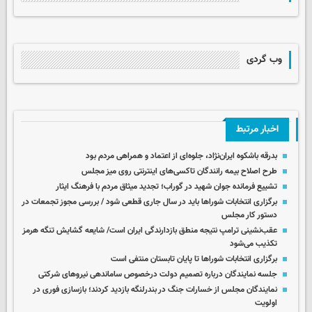
وب گردی
اخبار مرتبط
بدرقه باشکوه ایران‌نژاد، جلوه‌ای از اعتماد و همراهی مردم بود
طرح اصلاح بیمه رانندگان تاکسی‌های اینترنتی روی میز مجلس
تشییع فرمانده جوان شهید در گوراب؛ تجدید میثاق مردم با فرهنگ ایثار
برگزاری انتخابات شوراها باید در سال جاری قطعی شود / بررسی مجوز تجمعات در
دستور کار مجلس
عقب‌نشینی ترامپ نتیجه منطق بازدارندگی ایران است/ شایعه گشایش تنگه هرمز
تکذیب می‌شود
برگزاری انتخابات شوراها تا پایان تابستان منتفی است
جلسه نمایندگان درباره تصمیم دولت درخصوص ساماندهی نیروهای شرکتی
نمایندگان مجلس از خسارات جنگ در بندرلنگه بازدید کردند؛ بازسازی فوری در
اولویت