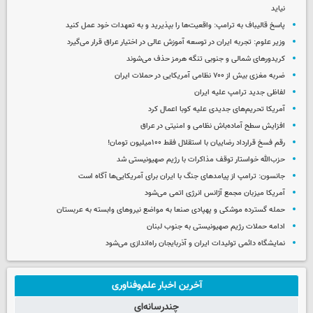
نیاید
پاسخ قالیباف به ترامپ: واقعیت‌ها را بپذیرید و به تعهدات خود عمل کنید
وزیر علوم: تجربه ایران در توسعه آموزش عالی در اختیار عراق قرار می‌گیرد
کریدورهای شمالی و جنوبی تنگه هرمز حذف می‌شوند
ضربه مغزی بیش از ۷۰۰ نظامی آمریکایی در حملات ایران
لفاظی جدید ترامپ علیه ایران
آمریکا تحریم‌های جدیدی علیه کوبا اعمال کرد
افزایش سطح آماده‌باش نظامی و امنیتی در عراق
رقم فسخ قرارداد رضاییان با استقلال فقط ۱۰۰میلیون تومان!
حزب‌الله خواستار توقف مذاکرات با رژیم صهیونیستی شد
جانسون: ترامپ از پیامدهای جنگ با ایران برای آمریکایی‌ها آگاه است
آمریکا میزبان مجمع آژانس انرژی اتمی می‌شود
حمله گسترده موشکی و پهپادی صنعا به مواضع نیروهای وابسته به عربستان
ادامه حملات رژیم صهیونیستی به جنوب لبنان
نمایشگاه دائمی تولیدات ایران و آذربایجان راه‌اندازی می‌شود
آخرین اخبار علم‌وفناوری
چندرسانه‌ای