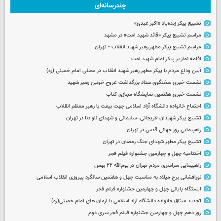
چندرسانه‌ای
تشییع پیکر زنده‌یاد «اکبر عبدی»
مراسم تشییع پیکر «قائد شهید امت» در مشهد
مراسم تشییع پیکر مطهر رهبر شهید انقلاب - تهران
اقامه نماز بر پیکر امام شهید امت
آیین وداع مردم با پیکر مطهر رهبر شهید انقلاب در مصلی امام خمینی (ره)
نشست خبری سخنگوی ستاد بزرگداشت عروج خونین رهبر شهید
نشست خبری هفتمین نمایشگاه مجازی کتاب
اجتماع خانواده دانشگاه آزاد اسلامی جهت بیعت با رهبر معظم انقلاب
تشییع پیکر شهیدان لاریجانی، سلیمانی و شهدای ناو دنا در تهران
راهپیمایی روز جهانی قدس در تهران
تشییع پیکر مطهر شهدای جنگ رمضان در تهران
اختتامیه چهل و چهارمین جشنواره فیلم فجر
راهپیمایی سراسری مردم تهران در یوم‌الله ۲۲ بهمن
نورافشانی برج میلاد به مناسبت چهل‌ و هفتمین سالگرد پیروزی انقلاب اسلامی
ایستگاه پایانی چهل و چهارمین جشنواره فیلم فجر
تجدید میثاق خانواده دانشگاه آزاد اسلامی با آرمان های امام خمینی(ره)
روز دهم چهل و چهارمین جشنواره فیلم فجر سری دوم