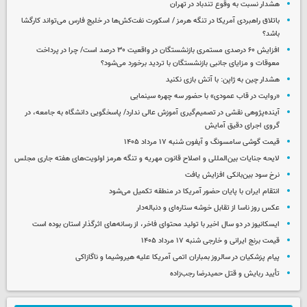
هشدار نسبت به وقوع تندباد در تهران
باتلاق راهبردی آمریکا در تنگه هرمز / اسکورت نفت‌کش‌ها در خلیج فارس می‌تواند کارگشا
باشد؟
افزایش ۶۰ درصدی مستمری‌ بازنشستگان در واقعیت ۳۰ درصد است/ چرا در پرداخت
معوقات و مزایای جانبی بازنشستگان با تردید برخورد می‌شود؟
هشدار چین به ژاپن: با آتش بازی نکنید
«روایت در قاب عمودی» با حضور سه چهره سینمایی
آینده‌پژوهی نقشی در تصمیم‌گیری آموزش عالی ندارد/ پاسخگویی دانشگاه به جامعه، در
گروی اجرای دقیق آمایش
قیمت گوشی سامسونگ و آیفون شنبه ۱۷ مرداد ۱۴۰۵
لایحه جنایات بین‌المللی و اصلاح قانون مهریه و تنگه هرمز اولویت‌های هفته جاری مجلس
نرخ سود بین‌بانکی افزایش یافت
انتقام ایران با پایان حضور آمریکا در منطقه تکمیل می‌شود
عکس روز ناسا از تقابل خوشه ستاره‌ای و دنباله‌دار
ایسکانیوز در دو سال اخیر با تولید محتوای فاخر، از رسانه‌های اثرگذار استان بوده است
قیمت برنج ایرانی و خارجی شنبه ۱۷ مرداد ۱۴۰۵
پیام پزشکیان در سالروز بمباران اتمی آمریکا علیه هیروشیما و ناگازاکی
تأیید ربایش و قتل حمیدرضا رجب‌زاده