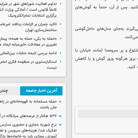
تداوم فعالیت شوراهای شهر در شرای
دزفری استفاده نکنید. پس از آن، حتماً به گوش‌های
کاملاً قانونی است / آمادگی وزارت کش
برگزاری انتخابات تمام‌الکترونیک
تاکید چمران بر الزامات پدافند غیرعام
گیرند به‌جای مدل‌های داخل‌گوشی
ساختمان‌سازی تهران
ی‌کنند.
«حمله به یکی، حمله به همه»؛ پیما
تغییری در معادلات خاورمیانه ایجاد م
غ و پر سروصدا (مانند خیابان یا
ادامه بررسی لایحه جنایات بین‌الملل
ت بروز هرگونه وزوز گوش و یا کاهش
استکبارستیزی در منظومه فکری امام
کنید.
نیست
آخرین اخبار جامعه
چندرس
جان باختند
۵۳۶ هکتار از عرصه‌های میانکاله در آتش سوخت
نرخ شهریه مجازی و حضوری مدارس غ
تفکیک شد/ هزینه‌های سرویس و تغذی
آموزش مجازی باید به خانواده‌ها بازگ