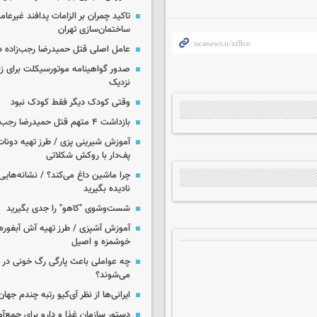
تاکید چمران بر الزامات پدافند غیرعام
ساختمان‌سازی تهران
عامل اصلی قتل حمیدرضا رجب‌زاده 
صدور گواهینامه موتورسیکلت برای زنا
نزدیک
وقتی کودک دیگر فقط کودک نبود
بازداشت ۴ متهم قتل حمیدرضا رجب‌زاده
آموزش شیرینی پزی / طرز تهیه دونات
پف‌دار با روکش شکلاتی
چرا ماشین داغ می‌کند؟ / نشانه‌هایی 
نادیده بگیرید
شست‌وشوی "کاهو" را جدی بگیرید
آموزش آشپزی / طرز تهیه آش آبغوره
خوشمزه و اصیل
چه عواملی باعث پارگی رگ خونی در
می‌شوند؟
ایرانی‌ها از نظر آی‌کیو رتبه چندم جهان 