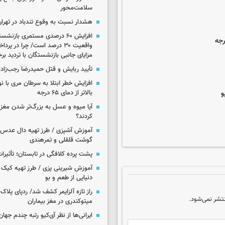
سلامت‌محور
هشدار نسبت به وقوع تندباد در تهرا
افزایش ۶۰ درصدی مستمری‌ بازنش
واقعیت ۳۰ درصد است/ چرا در پ
مزایای جانبی بازنشستگان با تردید بر
تأیید ربایش و قتل حمیدرضا رجب‌زاده
افزایش خطر ابتلا به سرطان مری با 
و
بالاتر از دمای ۶۵ درجه
آیا میوه و عسل به بزرگ‌تر شدن مغز
کردند؟
آموزش آشپزی / طرز تهیه دال عدس 
گوشت قلقلی و تمرهندی
پشت پرده کلافگی در تابستان؛ تأثیرات
آموزش شیرینی پزی / طرز تهیه کیک بر
دنیایی از طعم و بو
راز تازه آلزایمر کشف شد/ ردپای پلاک‌
تشر نمی‌شود.
میتوکندری در مغز بیماران
ایرانی‌ها از نظر آی‌کیو رتبه چندم جهان 