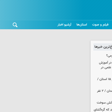
فیلم و صوت
استان‌ها
آرشیو اخبار
غ‌ترین خبرها
می؟
 در آموزش
علمی در
هواشناسی ایران| رگبارو رعد و برق در ۱۵ استان /
حمله مسلحانه به قهوه‌خانه‌ای در زاهدان / ۲ نفر
د که گره‌گشای