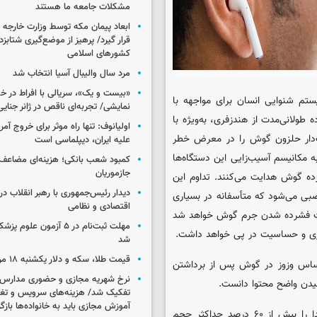
مشکلات جامعه ما هستند
ابعاد پیمان مکه توسط وزارت خارجه 
قرار گیرد/ پرهیز از موضع‌گیری شتابزده
کشورهای اسلامی
مرد سال والیبال آسیا انتخاب شد
«بیست و یک»، سریالی با افراط در 
یستم شنوایی انسان برای مواجهه با
نمایشی/ تجربه‌ای ناقص در ژانر جنای
ولانی‌مدت از هندزفری، به‌ویژه با
اولیانوف: تنها راه موثر برای خروج آمر
ک‌دار حلزون گوش را در معرض خطر
علیه ایران، دیپلماسی است
مکانیسم آسیب‌زایی این دستگاه‌ها
کمبود شعب بانکی؛ هزینه‌ای مضاعف
جازموریان
پرده گوش هدایت می‌کنند. تداوم این
دیدار رئیس‌جمهوری با رهبر انقلاب در
بی می‌شود که متأسفانه در بسیاری
اقتصادی و نظامی
اعث فشرده شدن جرم گوش خواهد شد
مهلت ثبت‌نام در ۵ آزمون عل
رژی و حساسیت در پی خواهد داشت.
شد
قیمت طلا، سکه و دلار یکشنبه ۱۸ مرداد ۱۴۰۵
احساس وزوز در گوش پس از برداشتن
نرخ شهریه مجازی و حضوری مدارس غ
یدن واضح محتوا دانست.
تفکیک شد/ هزینه‌های سرویس و تغذی
آموزش مجازی باید به خانواده‌ها بازگ
دکتر رحمانی پور در ادامه بیان کرد: قانون ۶۰/۶۰ را رعایت کنید؛ صدا را بیش از ۶۰ درصد حداکثر حجم